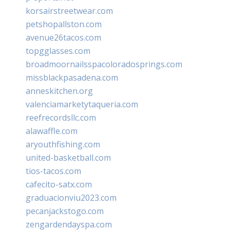
korsairstreetwear.com
petshopallston.com
avenue26tacos.com
topgglasses.com
broadmoornailsspacoloradosprings.com
missblackpasadena.com
anneskitchen.org
valenciamarketytaqueria.com
reefrecordsllc.com
alawaffle.com
aryouthfishing.com
united-basketball.com
tios-tacos.com
cafecito-satx.com
graduacionviu2023.com
pecanjackstogo.com
zengardendayspa.com