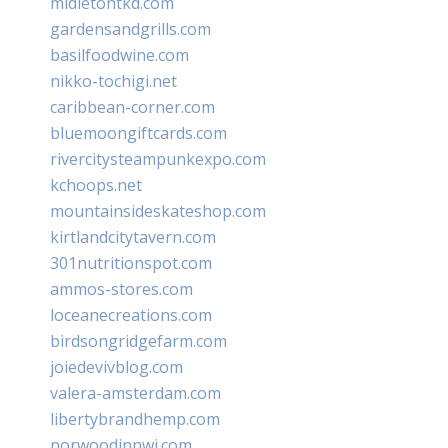
midletontkd.com
gardensandgrills.com
basilfoodwine.com
nikko-tochigi.net
caribbean-corner.com
bluemoongiftcards.com
rivercitysteampunkexpo.com
kchoops.net
mountainsideskateshop.com
kirtlandcitytavern.com
301nutritionspot.com
ammos-stores.com
loceanecreations.com
birdsongridgefarm.com
joiedevivblog.com
valera-amsterdam.com
libertybrandhemp.com
norwoodinnwi.com