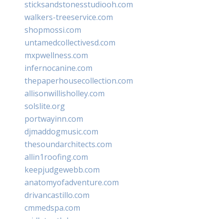
sticksandstonesstudiooh.com
walkers-treeservice.com
shopmossi.com
untamedcollectivesd.com
mxpwellness.com
infernocanine.com
thepaperhousecollection.com
allisonwillisholley.com
solslite.org
portwayinn.com
djmaddogmusic.com
thesoundarchitects.com
allin1roofing.com
keepjudgewebb.com
anatomyofadventure.com
drivancastillo.com
cmmedspa.com