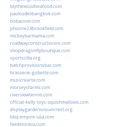
blythewoodseafood.com
paolosdelibangkok.com
bobacove.com
phoone24brookfield.com
mickeybarmama.com
roadwayconstructioninc.com
shopdragonflyboutique.com
sportszilla.org
batchprovisionsbar.com
brasserie-gobette.com
musicrearte.com
morseysfarms.com
riverviewtennis.com
official-kelly-toys-squishmallows.com
displaygardenonsuncrest.org
bbq-empire-usa.com
feedstoreva.com