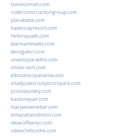
tsecincinnati.com
roderconstructiongroup.com
plazabatai.com
hawkscayresort.com
hellonquads.com
diarioanimales.com
decogaleri.com
unavozparadios.com
shoes-vert.com
elbotanicopanama.com
shadyoaksrockportrvpark.com
jccoinlaundry.com
kautorepair.com
marjaeswinebar.com
elmazatlanclinton.com
ideacoffeenyc.com
odieschillicothe.com