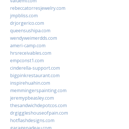
valueml.com
rebeccatorresjewelry.com
jmpbliss.com
drjorgerico.com
queensushipa.com
wendyweimerdds.com
ameri-camp.com
hrsreceivables.com
empconst1.com
cinderella-support.com
bigpinkrestaurant.com
inspirehuahin.com
memmingerspainting.com
jeremypbeasley.com
thesandwichdepotcos.com
drgiggleshouseofpain.com
hotflashdesigns.com
garagenadeau.com