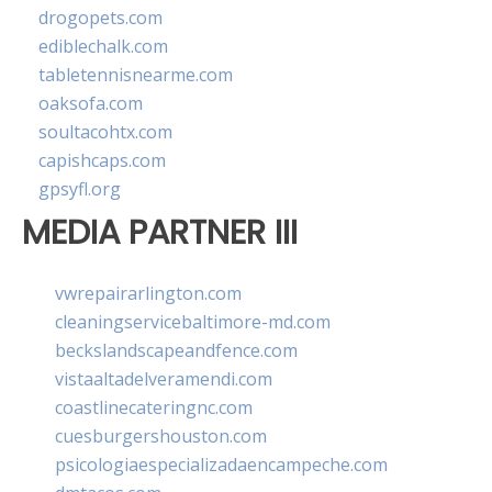
drogopets.com
ediblechalk.com
tabletennisnearme.com
oaksofa.com
soultacohtx.com
capishcaps.com
gpsyfl.org
MEDIA PARTNER III
vwrepairarlington.com
cleaningservicebaltimore-md.com
beckslandscapeandfence.com
vistaaltadelveramendi.com
coastlinecateringnc.com
cuesburgershouston.com
psicologiaespecializadaencampeche.com