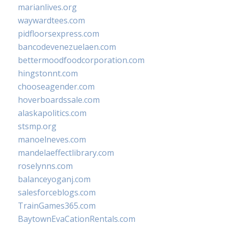
marianlives.org
waywardtees.com
pidfloorsexpress.com
bancodevenezuelaen.com
bettermoodfoodcorporation.com
hingstonnt.com
chooseagender.com
hoverboardssale.com
alaskapolitics.com
stsmp.org
manoelneves.com
mandelaeffectlibrary.com
roselynns.com
balanceyoganj.com
salesforceblogs.com
TrainGames365.com
BaytownEvaCationRentals.com