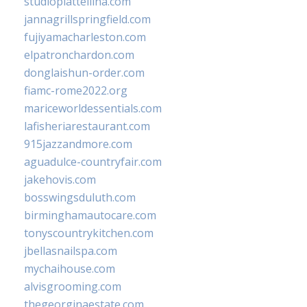
studiopiattellina.com
jannagrillspringfield.com
fujiyamacharleston.com
elpatronchardon.com
donglaishun-order.com
fiamc-rome2022.org
mariceworldessentials.com
lafisheriarestaurant.com
915jazzandmore.com
aguadulce-countryfair.com
jakehovis.com
bosswingsduluth.com
birminghamautocare.com
tonyscountrykitchen.com
jbellasnailspa.com
mychaihouse.com
alvisgrooming.com
thegeorginaestate.com