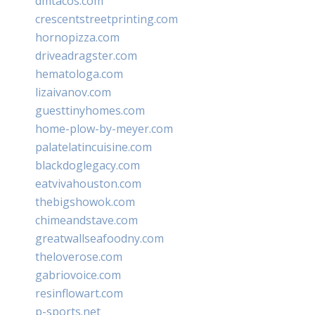
dmtacos.com
crescentstreetprinting.com
hornopizza.com
driveadragster.com
hematologa.com
lizaivanov.com
guesttinyhomes.com
home-plow-by-meyer.com
palatelatincuisine.com
blackdoglegacy.com
eatvivahouston.com
thebigshowok.com
chimeandstave.com
greatwallseafoodny.com
theloverose.com
gabriovoice.com
resinflowart.com
p-sports.net