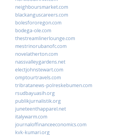
neighboursmarket.com
blackanguscareers.com
bolesfororegon.com
bodega-ole.com
thestreamlinerlounge.com
mestrinorubanofc.com
novelatherton.com
nassvalleygardens.net
electjohnstewart.com
omptourtravels.com
tribratanews-polreskebumen.com
rsudbayuasih.org
publikjurnalistik.org
juneteenthapparel.net
italywarm.com
journaloffinanceeconomics.com
kvk-kumari.org