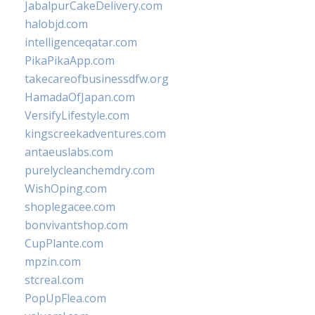
JabalpurCakeDelivery.com
halobjd.com
intelligenceqatar.com
PikaPikaApp.com
takecareofbusinessdfw.org
HamadaOfJapan.com
VersifyLifestyle.com
kingscreekadventures.com
antaeuslabs.com
purelycleanchemdry.com
WishOping.com
shoplegacee.com
bonvivantshop.com
CupPlante.com
mpzin.com
stcreal.com
PopUpFlea.com