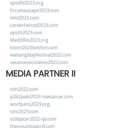
apsdfd2023.org
forumausape2023.com
imkl2023.com
careerfaircsd2023.com
apsth2023.com
MedItRio2023.org
lcicon2023boston.com
waitangidayfestival2022.com
vacancesscolaires2022.com
MEDIA PARTNER II
isth2022.com
p2b2pabi2023-makassar.com
wocfparis2023.org
sinc2023.com
scdlqatar2022-qa.com
thecolumbiagrill.com