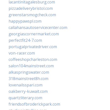
lacantinitagalesburg.com
pizzadeliverybristol.com
greenstarsmogcheck.com
happypawspl.com
callahansautoservicecenter.com
georgiascornermarket.com
perfectfit24-7.com
portugalprivatedriver.com
von-racer.com
coffeeshopcharleston.com
salon104mainstreet.com
alkaspringswater.com
318mainstreet8h.com
lovenailsspari.com
oakberry-kuwait.com
quartzliterary.com
friendsofbroderickpark.com