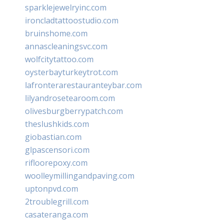
sparklejewelryinc.com
ironcladtattoostudio.com
bruinshome.com
annascleaningsvc.com
wolfcitytattoo.com
oysterbayturkeytrot.com
lafronterarestauranteybar.com
lilyandrosetearoom.com
olivesburgberrypatch.com
theslushkids.com
giobastian.com
glpascensori.com
rifloorepoxy.com
woolleymillingandpaving.com
uptonpvd.com
2troublegrill.com
casateranga.com