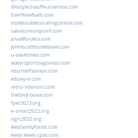
lifestylechauffeurservice.com
EverNewNails.com
insideoutdecoratingcentre.com
salvatoresinpoint.com
jovialfloralco.com
johnlscotthometeam.com
u-seehomes.com
watersportslagonissi.com
mischieffashion.com
eduwyre.com
retro-interiors.com
theblvd-boise.com
fpet2023.org
e-smart2022.org
ngrc2022.org
leesfamilyfoods.com
lewis-lewis-cpas.com