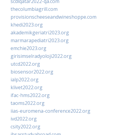
scdlqatar2022-qa.com
thecolumbiagrill.com
provisionscheeseandwineshoppe.com
khedi2023.org
akademikgeriatri2023.org
marmarapediatri2023.org
emchie2023.org
girisimselradyoloji2022.org
utcd2022.org
biosensor2022.org
ialp2022.org
klivet2022.org
ifac-hms2022.org
taoms2022.org
iias-euromena-conference2022.org
ivd2022.org
csity2022.org
ibsarstudyabroad.com