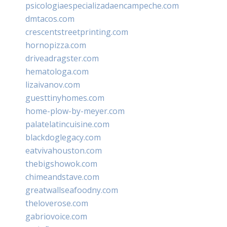
psicologiaespecializadaencampeche.com
dmtacos.com
crescentstreetprinting.com
hornopizza.com
driveadragster.com
hematologa.com
lizaivanov.com
guesttinyhomes.com
home-plow-by-meyer.com
palatelatincuisine.com
blackdoglegacy.com
eatvivahouston.com
thebigshowok.com
chimeandstave.com
greatwallseafoodny.com
theloverose.com
gabriovoice.com