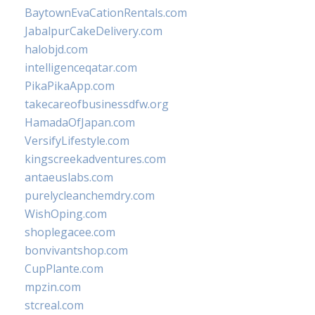
BaytownEvaCationRentals.com
JabalpurCakeDelivery.com
halobjd.com
intelligenceqatar.com
PikaPikaApp.com
takecareofbusinessdfw.org
HamadaOfJapan.com
VersifyLifestyle.com
kingscreekadventures.com
antaeuslabs.com
purelycleanchemdry.com
WishOping.com
shoplegacee.com
bonvivantshop.com
CupPlante.com
mpzin.com
stcreal.com