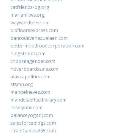
catfriends-bg.org
marianlives.org
waywardtees.com
pidfloorsexpress.com
bancodevenezuelaen.com
bettermoodfoodcorporation.com
hingstonnt.com
chooseagender.com
hoverboardssale.com
alaskapolitics.com
stsmp.org
manoelneves.com
mandelaeffectlibrary.com
roselynns.com
balanceyoganj.com
salesforceblogs.com
TrainGames365.com