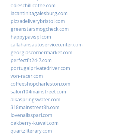
odieschillicothe.com
lacantinitagalesburg.com
pizzadeliverybristol.com
greenstarsmogcheck.com
happypawspl.com
callahansautoservicecenter.com
georgiascornermarket.com
perfectfit24-7.com
portugalprivatedriver.com
von-racer.com
coffeeshopcharleston.com
salon104mainstreet.com
alkaspringswater.com
318mainstreet8h.com
lovenailsspari.com
oakberry-kuwait.com
quartzliterary.com