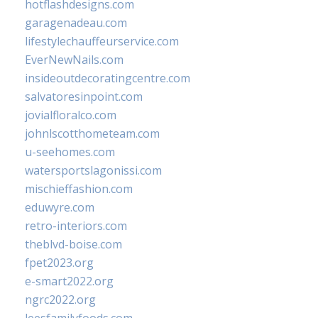
hotflashdesigns.com
garagenadeau.com
lifestylechauffeurservice.com
EverNewNails.com
insideoutdecoratingcentre.com
salvatoresinpoint.com
jovialfloralco.com
johnlscotthometeam.com
u-seehomes.com
watersportslagonissi.com
mischieffashion.com
eduwyre.com
retro-interiors.com
theblvd-boise.com
fpet2023.org
e-smart2022.org
ngrc2022.org