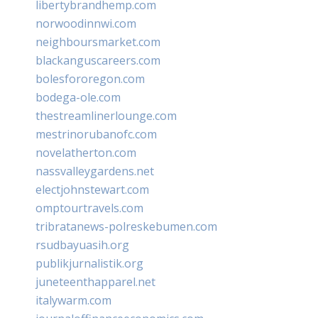
libertybrandhemp.com
norwoodinnwi.com
neighboursmarket.com
blackanguscareers.com
bolesfororegon.com
bodega-ole.com
thestreamlinerlounge.com
mestrinorubanofc.com
novelatherton.com
nassvalleygardens.net
electjohnstewart.com
omptourtravels.com
tribratanews-polreskebumen.com
rsudbayuasih.org
publikjurnalistik.org
juneteenthapparel.net
italywarm.com