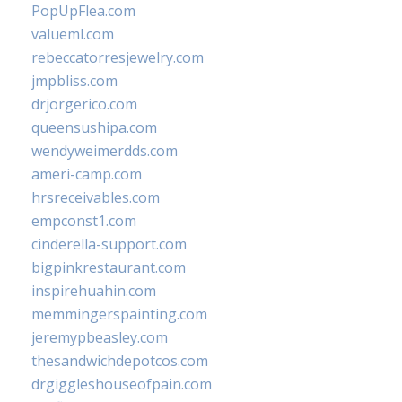
PopUpFlea.com
valueml.com
rebeccatorresjewelry.com
jmpbliss.com
drjorgerico.com
queensushipa.com
wendyweimerdds.com
ameri-camp.com
hrsreceivables.com
empconst1.com
cinderella-support.com
bigpinkrestaurant.com
inspirehuahin.com
memmingerspainting.com
jeremypbeasley.com
thesandwichdepotcos.com
drgiggleshouseofpain.com