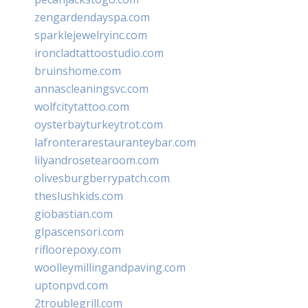
zengardendayspa.com
sparklejewelryinc.com
ironcladtattoostudio.com
bruinshome.com
annascleaningsvc.com
wolfcitytattoo.com
oysterbayturkeytrot.com
lafronterarestauranteybar.com
lilyandrosetearoom.com
olivesburgberrypatch.com
theslushkids.com
giobastian.com
glpascensori.com
rifloorepoxy.com
woolleymillingandpaving.com
uptonpvd.com
2troublegrill.com