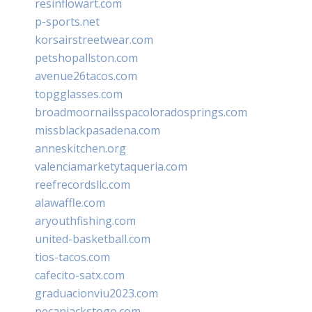
resinflowart.com
p-sports.net
korsairstreetwear.com
petshopallston.com
avenue26tacos.com
topgglasses.com
broadmoornailsspacoloradosprings.com
missblackpasadena.com
anneskitchen.org
valenciamarketytaqueria.com
reefrecordsllc.com
alawaffle.com
aryouthfishing.com
united-basketball.com
tios-tacos.com
cafecito-satx.com
graduacionviu2023.com
pecanjackstogo.com