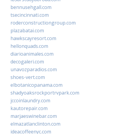
bennusehgall.com
tsecincinnati.com
roderconstructiongroup.com
plazabatai.com
hawkscayresort.com
hellonquads.com
diarioanimales.com
decogaleri.com
unavozparadios.com
shoes-vert.com
elbotanicopanama.com
shadyoaksrockportrvpark.com
jccoinlaundry.com
kautorepair.com
marjaeswinebar.com
elmazatlanclinton.com
ideacoffeenyc.com