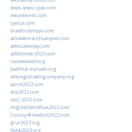
leesfamilyfoods.com
lewis-lewis-cpas.com
eleontennis.com
cyetus.com
bradfordshops.com
almadenranchsanjose.com
advocatevijay.com
adlibilimler2023.com
naswwebed.org
balithut-manado.org
alteregotradingcompany.org
aprce2022.com
ibie2022.com
sbcc-2022.com
AngolaOilAndGas2022.com
Convoy4Freedom2022.com
grur2023.org
hkhk2023.org