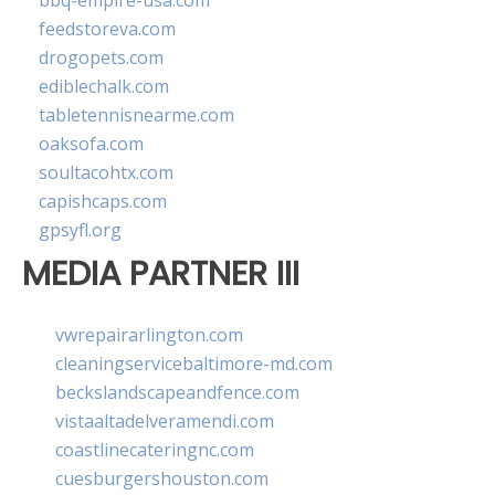
bbq-empire-usa.com
feedstoreva.com
drogopets.com
ediblechalk.com
tabletennisnearme.com
oaksofa.com
soultacohtx.com
capishcaps.com
gpsyfl.org
MEDIA PARTNER III
vwrepairarlington.com
cleaningservicebaltimore-md.com
beckslandscapeandfence.com
vistaaltadelveramendi.com
coastlinecateringnc.com
cuesburgershouston.com