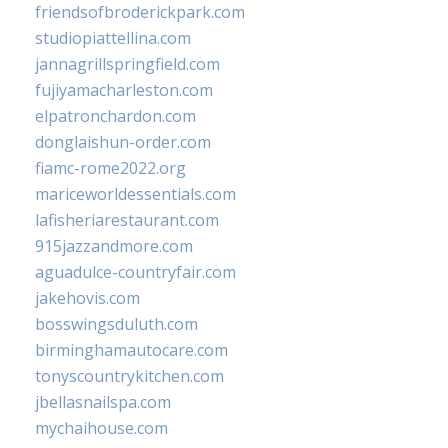
friendsofbroderickpark.com
studiopiattellina.com
jannagrillspringfield.com
fujiyamacharleston.com
elpatronchardon.com
donglaishun-order.com
fiamc-rome2022.org
mariceworldessentials.com
lafisheriarestaurant.com
915jazzandmore.com
aguadulce-countryfair.com
jakehovis.com
bosswingsduluth.com
birminghamautocare.com
tonyscountrykitchen.com
jbellasnailspa.com
mychaihouse.com