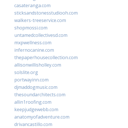
casateranga.com
sticksandstonesstudiooh.com
walkers-treeservice.com
shopmossi.com
untamedcollectivesd.com
mxpwellness.com
infernocanine.com
thepaperhousecollection.com
allisonwillisholley.com
solslite.org
portwayinn.com
djmaddogmusic.com
thesoundarchitects.com
allin1roofing.com
keepjudgewebb.com
anatomyofadventure.com
drivancastillo.com