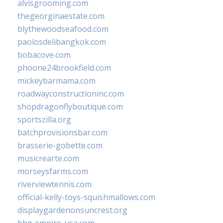
alvisgrooming.com
thegeorginaestate.com
blythewoodseafood.com
paolosdelibangkok.com
bobacove.com
phoone24brookfield.com
mickeybarmama.com
roadwayconstructioninc.com
shopdragonflyboutique.com
sportszilla.org
batchprovisionsbar.com
brasserie-gobette.com
musicrearte.com
morseysfarms.com
riverviewtennis.com
official-kelly-toys-squishmallows.com
displaygardenonsuncrest.org