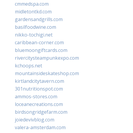
cmmedspa.com
midletontkd.com
gardensandgrills.com
basilfoodwine.com
nikko-tochigi.net
caribbean-corner.com
bluemoongiftcards.com
rivercitysteampunkexpo.com
kchoops.net
mountainsideskateshop.com
kirtlandcitytavern.com
301nutritionspot.com
ammos-stores.com
loceanecreations.com
birdsongridgefarm.com
joiedevivblog.com
valera-amsterdam.com