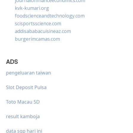
journaloffinanceeconomics.com
kvk-kumari.org
foodscienceandtechnology.com
scisportsscience.com
addisababacuisineaz.com
burgerimcamas.com
ADS
pengeluaran taiwan
Slot Deposit Pulsa
Toto Macau 5D
result kamboja
data sgp hari ini