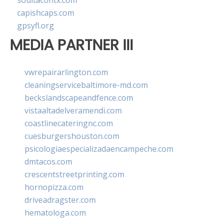
soultacohtx.com
capishcaps.com
gpsyfl.org
MEDIA PARTNER III
vwrepairarlington.com
cleaningservicebaltimore-md.com
beckslandscapeandfence.com
vistaaltadelveramendi.com
coastlinecateringnc.com
cuesburgershouston.com
psicologiaespecializadaencampeche.com
dmtacos.com
crescentstreetprinting.com
hornopizza.com
driveadragster.com
hematologa.com