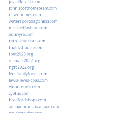
jovialfloralco.com
johnlscotthometeam.com
u-seehomes.com
watersportslagonissi.com
mischieffashion.com
eduwyre.com
retro-interiors.com
theblvd-boise.com
fpet2023.org
e-smart2022.org
ngrc2022.org
leesfamilyfoods.com
lewis-lewis-cpas.com
eleontennis.com
cyetus.com
bradfordshops.com
almadenranchsanjose.com