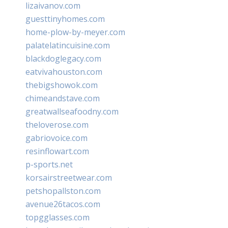
lizaivanov.com
guesttinyhomes.com
home-plow-by-meyer.com
palatelatincuisine.com
blackdoglegacy.com
eatvivahouston.com
thebigshowok.com
chimeandstave.com
greatwallseafoodny.com
theloverose.com
gabriovoice.com
resinflowart.com
p-sports.net
korsairstreetwear.com
petshopallston.com
avenue26tacos.com
topgglasses.com