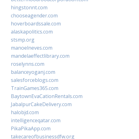
hingstonnt.com
chooseagender.com
hoverboardssale.com
alaskapolitics.com
stsmp.org
manoelneves.com
mandelaeffectlibrary.com
roselynns.com
balanceyoganj.com
salesforceblogs.com
TrainGames365.com
BaytownEvaCationRentals.com
JabalpurCakeDelivery.com
halobjd.com
intelligenceqatar.com
PikaPikaApp.com
takecareofbusinessdfw.org