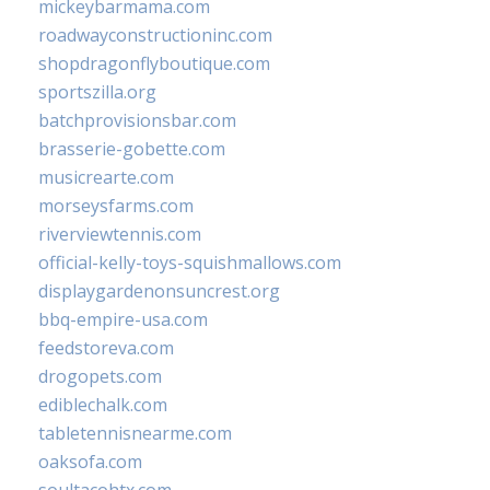
mickeybarmama.com
roadwayconstructioninc.com
shopdragonflyboutique.com
sportszilla.org
batchprovisionsbar.com
brasserie-gobette.com
musicrearte.com
morseysfarms.com
riverviewtennis.com
official-kelly-toys-squishmallows.com
displaygardenonsuncrest.org
bbq-empire-usa.com
feedstoreva.com
drogopets.com
ediblechalk.com
tabletennisnearme.com
oaksofa.com