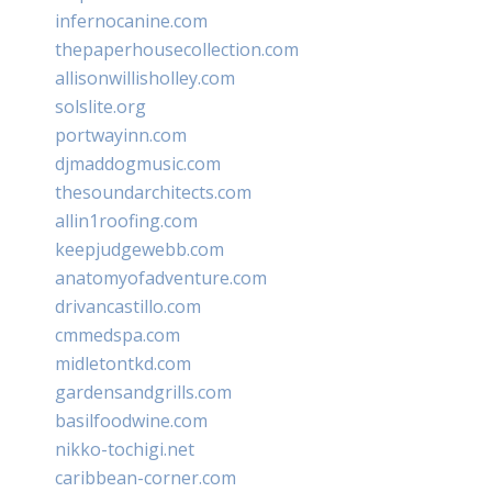
infernocanine.com
thepaperhousecollection.com
allisonwillisholley.com
solslite.org
portwayinn.com
djmaddogmusic.com
thesoundarchitects.com
allin1roofing.com
keepjudgewebb.com
anatomyofadventure.com
drivancastillo.com
cmmedspa.com
midletontkd.com
gardensandgrills.com
basilfoodwine.com
nikko-tochigi.net
caribbean-corner.com