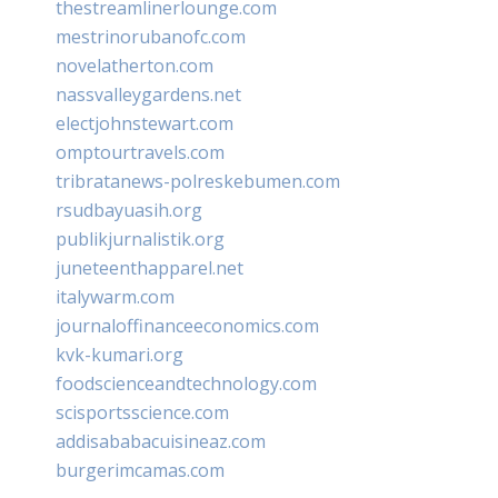
thestreamlinerlounge.com
mestrinorubanofc.com
novelatherton.com
nassvalleygardens.net
electjohnstewart.com
omptourtravels.com
tribratanews-polreskebumen.com
rsudbayuasih.org
publikjurnalistik.org
juneteenthapparel.net
italywarm.com
journaloffinanceeconomics.com
kvk-kumari.org
foodscienceandtechnology.com
scisportsscience.com
addisababacuisineaz.com
burgerimcamas.com