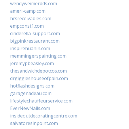
wendyweimerdds.com
ameri-camp.com
hrsreceivables.com
empconst1.com
cinderella-support.com
bigpinkrestaurant.com
inspirehuahin.com
memmingerspainting.com
jeremypbeasley.com
thesandwichdepotcos.com
drgiggleshouseofpain.com
hotflashdesigns.com
garagenadeau.com
lifestylechauffeurservice.com
EverNewNails.com
insideoutdecoratingcentre.com
salvatoresinpoint.com