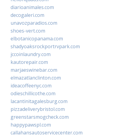
diarioanimales.com
decogaleri.com
unavozparadios.com
shoes-vert.com
elbotanicopanama.com
shadyoaksrockportrvpark.com
jccoinlaundry.com
kautorepair.com
marjaeswinebar.com
elmazatlanclinton.com
ideacoffeenyc.com
odieschillicothe.com
lacantinitagalesburg.com
pizzadeliverybristol.com
greenstarsmogcheck.com
happypawspl.com
callahansautoservicecenter.com