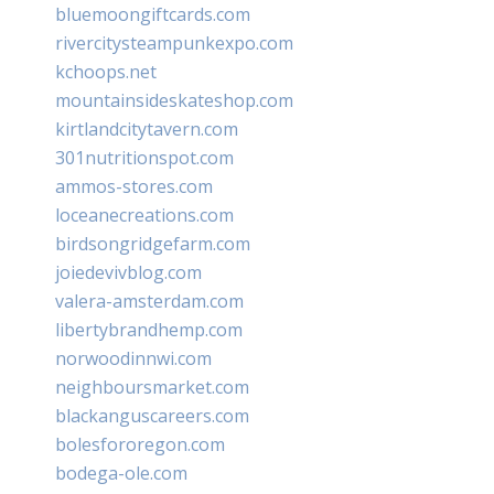
bluemoongiftcards.com
rivercitysteampunkexpo.com
kchoops.net
mountainsideskateshop.com
kirtlandcitytavern.com
301nutritionspot.com
ammos-stores.com
loceanecreations.com
birdsongridgefarm.com
joiedevivblog.com
valera-amsterdam.com
libertybrandhemp.com
norwoodinnwi.com
neighboursmarket.com
blackanguscareers.com
bolesfororegon.com
bodega-ole.com