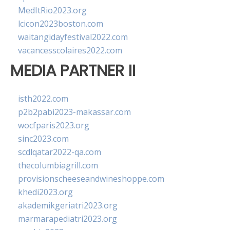
MedItRio2023.org
lcicon2023boston.com
waitangidayfestival2022.com
vacancesscolaires2022.com
MEDIA PARTNER II
isth2022.com
p2b2pabi2023-makassar.com
wocfparis2023.org
sinc2023.com
scdlqatar2022-qa.com
thecolumbiagrill.com
provisionscheeseandwineshoppe.com
khedi2023.org
akademikgeriatri2023.org
marmarapediatri2023.org