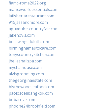
fiamc-rome2022.org
mariceworldessentials.com
lafisheriarestaurant.com
915jazzandmore.com
aguadulce-countryfair.com
jakehovis.com
bosswingsduluth.com
birminghamautocare.com
tonyscountrykitchen.com
jbellasnailspa.com
mychaihouse.com
alvisgrooming.com
thegeorginaestate.com
blythewoodseafood.com
paolosdelibangkok.com
bobacove.com
phoone24brookfield.com