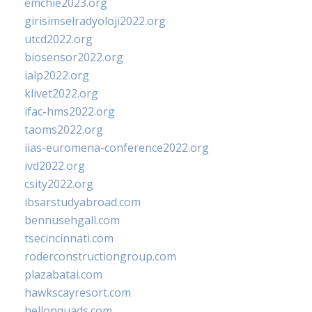
emchie2023.org
girisimselradyoloji2022.org
utcd2022.org
biosensor2022.org
ialp2022.org
klivet2022.org
ifac-hms2022.org
taoms2022.org
iias-euromena-conference2022.org
ivd2022.org
csity2022.org
ibsarstudyabroad.com
bennusehgall.com
tsecincinnati.com
roderconstructiongroup.com
plazabatai.com
hawkscayresort.com
hellonquads.com