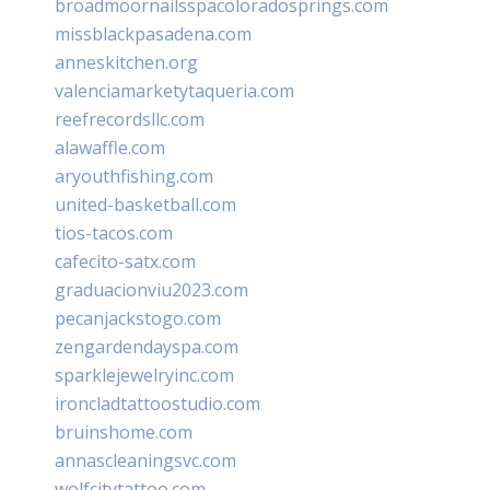
broadmoornailsspacoloradosprings.com
missblackpasadena.com
anneskitchen.org
valenciamarketytaqueria.com
reefrecordsllc.com
alawaffle.com
aryouthfishing.com
united-basketball.com
tios-tacos.com
cafecito-satx.com
graduacionviu2023.com
pecanjackstogo.com
zengardendayspa.com
sparklejewelryinc.com
ironcladtattoostudio.com
bruinshome.com
annascleaningsvc.com
wolfcitytattoo.com