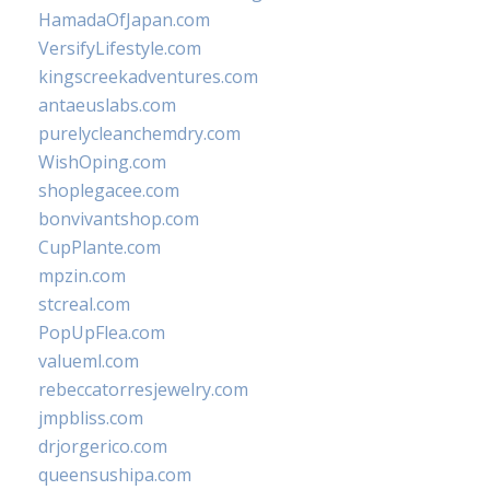
HamadaOfJapan.com
VersifyLifestyle.com
kingscreekadventures.com
antaeuslabs.com
purelycleanchemdry.com
WishOping.com
shoplegacee.com
bonvivantshop.com
CupPlante.com
mpzin.com
stcreal.com
PopUpFlea.com
valueml.com
rebeccatorresjewelry.com
jmpbliss.com
drjorgerico.com
queensushipa.com