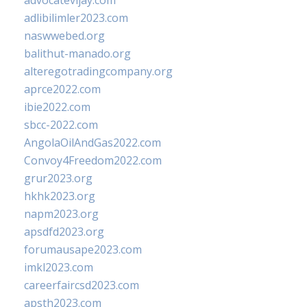
advocatevijay.com
adlibilimler2023.com
naswwebed.org
balithut-manado.org
alteregotradingcompany.org
aprce2022.com
ibie2022.com
sbcc-2022.com
AngolaOilAndGas2022.com
Convoy4Freedom2022.com
grur2023.org
hkhk2023.org
napm2023.org
apsdfd2023.org
forumausape2023.com
imkl2023.com
careerfaircsd2023.com
apsth2023.com