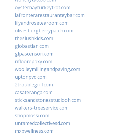
oysterbayturkeytrot.com
lafronterarestauranteybar.com
lilyandrosetearoom.com
olivesburgberrypatch.com
theslushkids.com
giobastian.com
glpascensori.com
rifloorepoxy.com
woolleymillingandpaving.com
uptonpvd.com
2troublegrill.com
casateranga.com
sticksandstonesstudiooh.com
walkers-treeservice.com
shopmossi.com
untamedcollectivesd.com
mxpwellness.com