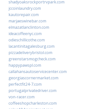
shadyoaksrockportrvpark.com
jccoinlaundry.com
kautorepair.com
marjaeswinebar.com
elmazatlanclinton.com
ideacoffeenyc.com
odieschillicothe.com
lacantinitagalesburg.com
pizzadeliverybristol.com
greenstarsmogcheck.com
happypawspl.com
callahansautoservicecenter.com
georgiascornermarket.com
perfectfit24-7.com
portugalprivatedriver.com
von-racer.com
coffeeshopcharleston.com