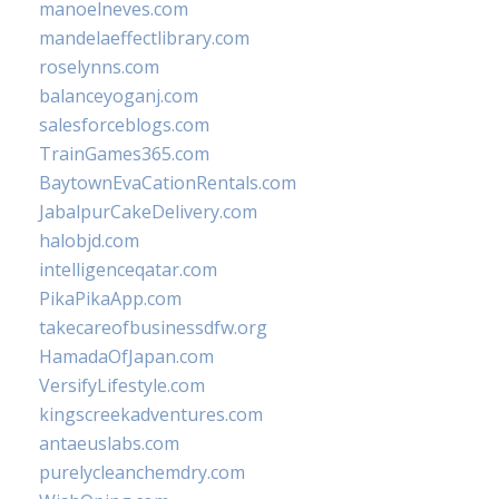
manoelneves.com
mandelaeffectlibrary.com
roselynns.com
balanceyoganj.com
salesforceblogs.com
TrainGames365.com
BaytownEvaCationRentals.com
JabalpurCakeDelivery.com
halobjd.com
intelligenceqatar.com
PikaPikaApp.com
takecareofbusinessdfw.org
HamadaOfJapan.com
VersifyLifestyle.com
kingscreekadventures.com
antaeuslabs.com
purelycleanchemdry.com