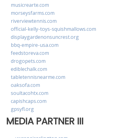
musicrearte.com
morseysfarms.com
riverviewtennis.com
official-kelly-toys-squishmallows.com
displaygardenonsuncrest.org
bbq-empire-usa.com
feedstoreva.com
drogopets.com
ediblechalk.com
tabletennisnearme.com
oaksofa.com
soultacohtx.com
capishcaps.com
gpsyfl.org
MEDIA PARTNER III