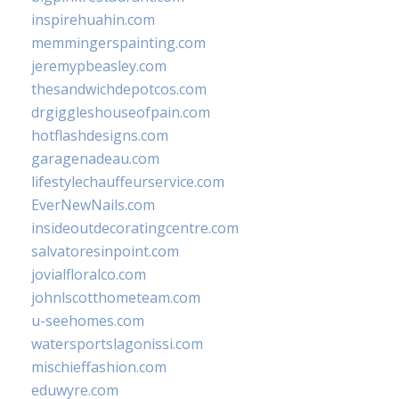
inspirehuahin.com
memmingerspainting.com
jeremypbeasley.com
thesandwichdepotcos.com
drgiggleshouseofpain.com
hotflashdesigns.com
garagenadeau.com
lifestylechauffeurservice.com
EverNewNails.com
insideoutdecoratingcentre.com
salvatoresinpoint.com
jovialfloralco.com
johnlscotthometeam.com
u-seehomes.com
watersportslagonissi.com
mischieffashion.com
eduwyre.com