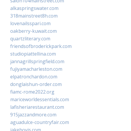
salon104mainstreet.com
alkaspringswater.com
318mainstreet8h.com
lovenailsspari.com
oakberry-kuwait.com
quartzliterary.com
friendsofbroderickpark.com
studiopiattellina.com
jannagrillspringfield.com
fujiyamacharleston.com
elpatronchardon.com
donglaishun-order.com
fiamc-rome2022.org
mariceworldessentials.com
lafisheriarestaurant.com
915jazzandmore.com
aguadulce-countryfair.com
jakehovis.com