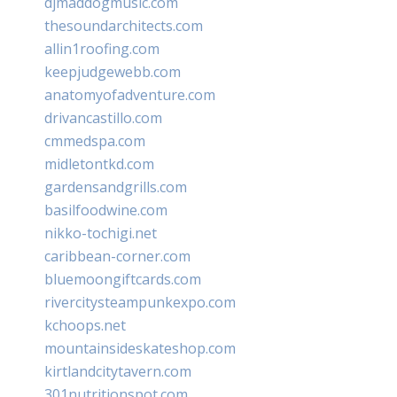
djmaddogmusic.com
thesoundarchitects.com
allin1roofing.com
keepjudgewebb.com
anatomyofadventure.com
drivancastillo.com
cmmedspa.com
midletontkd.com
gardensandgrills.com
basilfoodwine.com
nikko-tochigi.net
caribbean-corner.com
bluemoongiftcards.com
rivercitysteampunkexpo.com
kchoops.net
mountainsideskateshop.com
kirtlandcitytavern.com
301nutritionspot.com