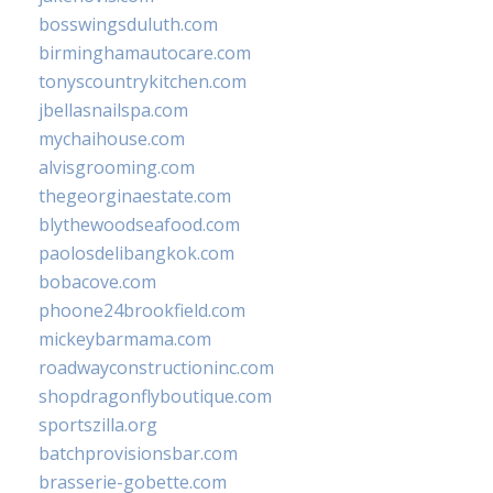
bosswingsduluth.com
birminghamautocare.com
tonyscountrykitchen.com
jbellasnailspa.com
mychaihouse.com
alvisgrooming.com
thegeorginaestate.com
blythewoodseafood.com
paolosdelibangkok.com
bobacove.com
phoone24brookfield.com
mickeybarmama.com
roadwayconstructioninc.com
shopdragonflyboutique.com
sportszilla.org
batchprovisionsbar.com
brasserie-gobette.com