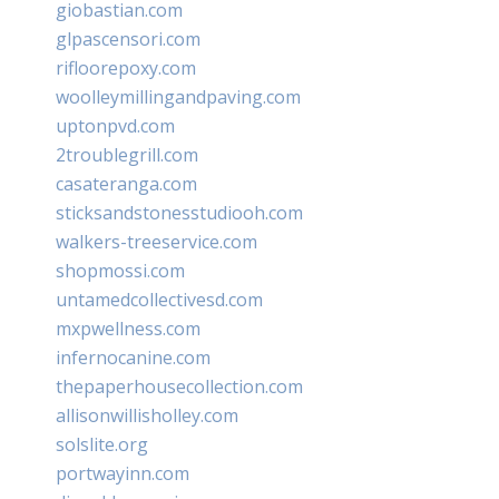
giobastian.com
glpascensori.com
rifloorepoxy.com
woolleymillingandpaving.com
uptonpvd.com
2troublegrill.com
casateranga.com
sticksandstonesstudiooh.com
walkers-treeservice.com
shopmossi.com
untamedcollectivesd.com
mxpwellness.com
infernocanine.com
thepaperhousecollection.com
allisonwillisholley.com
solslite.org
portwayinn.com