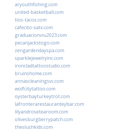
aryouthfishing.com
united-basketball.com
tios-tacos.com
cafecito-satx.com
graduacionviu2023.com
pecanjackstogo.com
zengardendayspa.com
sparklejewelryinc.com
ironcladtattoostudio.com
bruinshome.com
annascleaningsvc.com
wolfcitytattoo.com
oysterbayturkeytrot.com
lafronterarestauranteybar.com
lilyandrosetearoom.com
olivesburgberrypatch.com
theslushkids.com