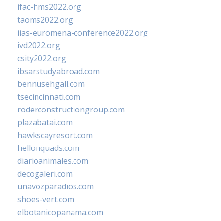
ifac-hms2022.org
taoms2022.org
iias-euromena-conference2022.org
ivd2022.org
csity2022.org
ibsarstudyabroad.com
bennusehgall.com
tsecincinnati.com
roderconstructiongroup.com
plazabatai.com
hawkscayresort.com
hellonquads.com
diarioanimales.com
decogaleri.com
unavozparadios.com
shoes-vert.com
elbotanicopanama.com