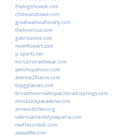
thebigshowok.com
chimeandstave.com
greatwallseafoodny.com
theloverose.com
gabriovoice.com
resinflowart.com
p-sports.net
korsairstreetwear.com
petshopallston.com
avenue26tacos.com
topgglasses.com
broadmoornailsspacoloradosprings.com
missblackpasadena.com
anneskitchen.org
valenciamarketytaqueria.com
reefrecordsllc.com
alawaffle.com