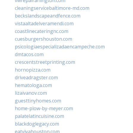
vwrepairarlington.com
cleaningservicebaltimore-md.com
beckslandscapeandfence.com
vistaaltadelveramendi.com
coastlinecateringnc.com
cuesburgershouston.com
psicologiaespecializadaencampeche.com
dmtacos.com
crescentstreetprinting.com
hornopizza.com
driveadragster.com
hematologa.com
lizaivanov.com
guesttinyhomes.com
home-plow-by-meyer.com
palatelatincuisine.com
blackdoglegacy.com
eatvivahouston.com