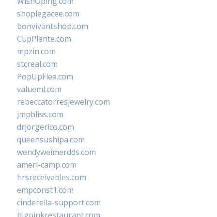
WishOping.com
shoplegacee.com
bonvivantshop.com
CupPlante.com
mpzin.com
stcreal.com
PopUpFlea.com
valueml.com
rebeccatorresjewelry.com
jmpbliss.com
drjorgerico.com
queensushipa.com
wendyweimerdds.com
ameri-camp.com
hrsreceivables.com
empconst1.com
cinderella-support.com
bigpinkrestaurant.com