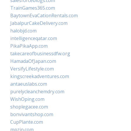
salesforceblogs.com
TrainGames365.com
BaytownEvaCationRentals.com
JabalpurCakeDelivery.com
halobjd.com
intelligenceqatar.com
PikaPikaApp.com
takecareofbusinessdfw.org
HamadaOfJapan.com
VersifyLifestyle.com
kingscreekadventures.com
antaeuslabs.com
purelycleanchemdry.com
WishOping.com
shoplegacee.com
bonvivantshop.com
CupPlante.com
mpzin.com