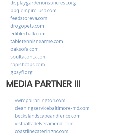
displaygardenonsuncrest.org
bbq-empire-usa.com
feedstoreva.com
drogopets.com
ediblechalk.com
tabletennisnearme.com
oaksofa.com
soultacohtx.com
capishcaps.com
gpsyfl.org
MEDIA PARTNER III
vwrepairarlington.com
cleaningservicebaltimore-md.com
beckslandscapeandfence.com
vistaaltadelveramendi.com
coastlinecateringnc.com