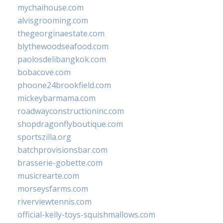
mychaihouse.com
alvisgrooming.com
thegeorginaestate.com
blythewoodseafood.com
paolosdelibangkok.com
bobacove.com
phoone24brookfield.com
mickeybarmama.com
roadwayconstructioninc.com
shopdragonflyboutique.com
sportszilla.org
batchprovisionsbar.com
brasserie-gobette.com
musicrearte.com
morseysfarms.com
riverviewtennis.com
official-kelly-toys-squishmallows.com