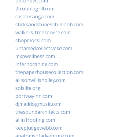
uptonpvd.com
2troublegrill.com
casateranga.com
sticksandstonesstudiooh.com
walkers-treeservice.com
shopmossi.com
untamedcollectivesd.com
mxpwellness.com
infernocanine.com
thepaperhousecollection.com
allisonwillisholley.com
solslite.org
portwayinn.com
djmaddogmusic.com
thesoundarchitects.com
allin1roofing.com
keepjudgewebb.com
anatomyofadventure.com