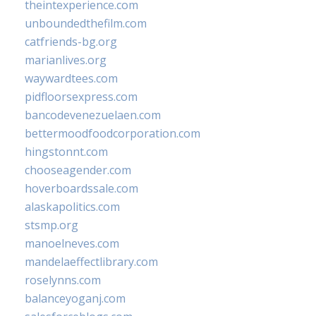
theintexperience.com
unboundedthefilm.com
catfriends-bg.org
marianlives.org
waywardtees.com
pidfloorsexpress.com
bancodevenezuelaen.com
bettermoodfoodcorporation.com
hingstonnt.com
chooseagender.com
hoverboardssale.com
alaskapolitics.com
stsmp.org
manoelneves.com
mandelaeffectlibrary.com
roselynns.com
balanceyoganj.com