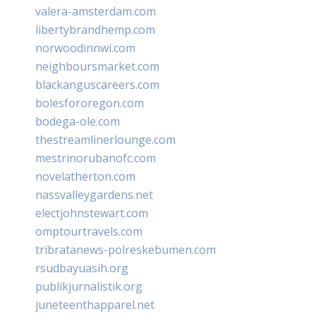
valera-amsterdam.com
libertybrandhemp.com
norwoodinnwi.com
neighboursmarket.com
blackanguscareers.com
bolesfororegon.com
bodega-ole.com
thestreamlinerlounge.com
mestrinorubanofc.com
novelatherton.com
nassvalleygardens.net
electjohnstewart.com
omptourtravels.com
tribratanews-polreskebumen.com
rsudbayuasih.org
publikjurnalistik.org
juneteenthapparel.net