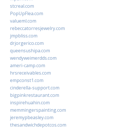
stcreal.com
PopUpFlea.com
valueml.com
rebeccatorresjewelry.com
jmpbliss.com
drjorgerico.com
queensushipa.com
wendyweimerdds.com
ameri-camp.com
hrsreceivables.com
empconst1.com
cinderella-support.com
bigpinkrestaurant.com
inspirehuahin.com
memmingerspainting.com
jeremypbeasley.com
thesandwichdepotcos.com