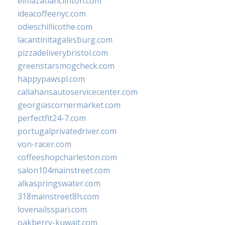
elmazatlanclinton.com
ideacoffeenyc.com
odieschillicothe.com
lacantinitagalesburg.com
pizzadeliverybristol.com
greenstarsmogcheck.com
happypawspl.com
callahansautoservicecenter.com
georgiascornermarket.com
perfectfit24-7.com
portugalprivatedriver.com
von-racer.com
coffeeshopcharleston.com
salon104mainstreet.com
alkaspringswater.com
318mainstreet8h.com
lovenailsspari.com
oakberry-kuwait.com