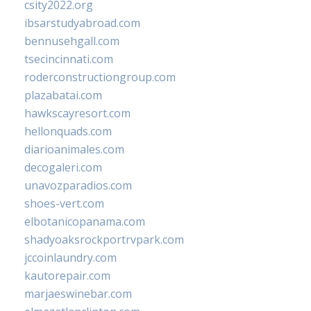
csity2022.org
ibsarstudyabroad.com
bennusehgall.com
tsecincinnati.com
roderconstructiongroup.com
plazabatai.com
hawkscayresort.com
hellonquads.com
diarioanimales.com
decogaleri.com
unavozparadios.com
shoes-vert.com
elbotanicopanama.com
shadyoaksrockportrvpark.com
jccoinlaundry.com
kautorepair.com
marjaeswinebar.com