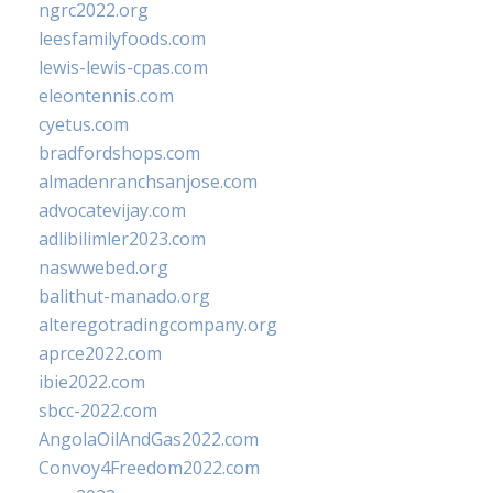
ngrc2022.org
leesfamilyfoods.com
lewis-lewis-cpas.com
eleontennis.com
cyetus.com
bradfordshops.com
almadenranchsanjose.com
advocatevijay.com
adlibilimler2023.com
naswwebed.org
balithut-manado.org
alteregotradingcompany.org
aprce2022.com
ibie2022.com
sbcc-2022.com
AngolaOilAndGas2022.com
Convoy4Freedom2022.com