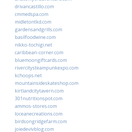
drivancastillo.com
cmmedspa.com
midletontkd.com
gardensandgrills.com
basilfoodwine.com
nikko-tochigi.net
caribbean-corner.com
bluemoongiftcards.com
rivercitysteampunkexpo.com
kchoops.net
mountainsideskateshop.com
kirtlandcitytavern.com
301nutritionspot.com
ammos-stores.com
loceanecreations.com
birdsongridgefarm.com
joiedevivblog.com