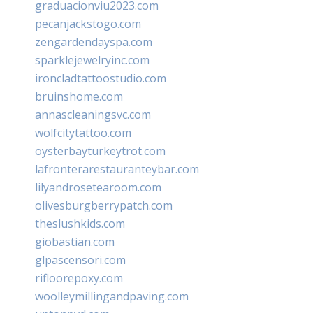
graduacionviu2023.com
pecanjackstogo.com
zengardendayspa.com
sparklejewelryinc.com
ironcladtattoostudio.com
bruinshome.com
annascleaningsvc.com
wolfcitytattoo.com
oysterbayturkeytrot.com
lafronterarestauranteybar.com
lilyandrosetearoom.com
olivesburgberrypatch.com
theslushkids.com
giobastian.com
glpascensori.com
rifloorepoxy.com
woolleymillingandpaving.com