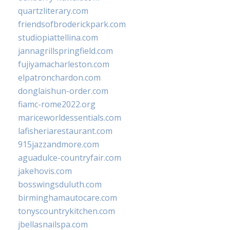
quartzliterary.com
friendsofbroderickpark.com
studiopiattellina.com
jannagrillspringfield.com
fujiyamacharleston.com
elpatronchardon.com
donglaishun-order.com
fiamc-rome2022.org
mariceworldessentials.com
lafisheriarestaurant.com
915jazzandmore.com
aguadulce-countryfair.com
jakehovis.com
bosswingsduluth.com
birminghamautocare.com
tonyscountrykitchen.com
jbellasnailspa.com