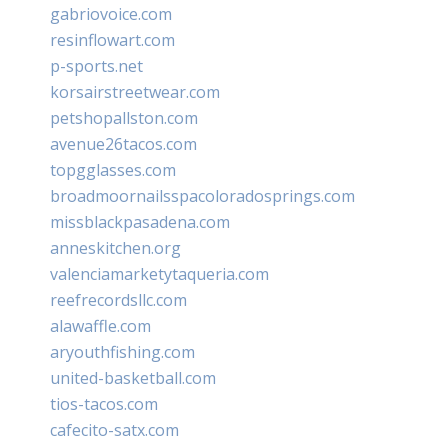
gabriovoice.com
resinflowart.com
p-sports.net
korsairstreetwear.com
petshopallston.com
avenue26tacos.com
topgglasses.com
broadmoornailsspacoloradosprings.com
missblackpasadena.com
anneskitchen.org
valenciamarketytaqueria.com
reefrecordsllc.com
alawaffle.com
aryouthfishing.com
united-basketball.com
tios-tacos.com
cafecito-satx.com