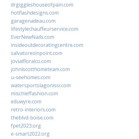
drgiggleshouseofpain.com
hotflashdesigns.com
garagenadeau.com
lifestylechauffeurservice.com
EverNewNails.com
insideoutdecoratingcentre.com
salvatoresinpoint.com
jovialfloralco.com
johnlscotthometeam.com
u-seehomes.com
watersportslagonissi.com
mischieffashion.com
eduwyre.com
retro-interiors.com
theblvd-boise.com
fpet2023.org
e-smart2022.org