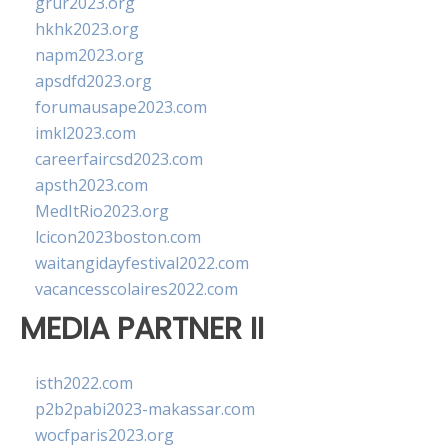
grur2023.org
hkhk2023.org
napm2023.org
apsdfd2023.org
forumausape2023.com
imkl2023.com
careerfaircsd2023.com
apsth2023.com
MedItRio2023.org
lcicon2023boston.com
waitangidayfestival2022.com
vacancesscolaires2022.com
MEDIA PARTNER II
isth2022.com
p2b2pabi2023-makassar.com
wocfparis2023.org