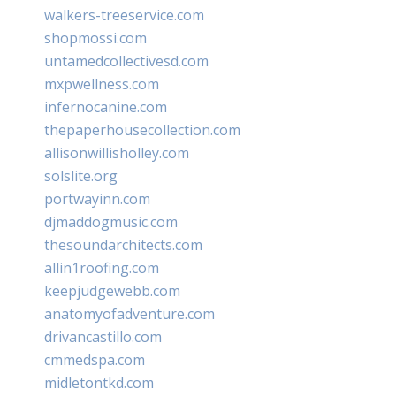
walkers-treeservice.com
shopmossi.com
untamedcollectivesd.com
mxpwellness.com
infernocanine.com
thepaperhousecollection.com
allisonwillisholley.com
solslite.org
portwayinn.com
djmaddogmusic.com
thesoundarchitects.com
allin1roofing.com
keepjudgewebb.com
anatomyofadventure.com
drivancastillo.com
cmmedspa.com
midletontkd.com