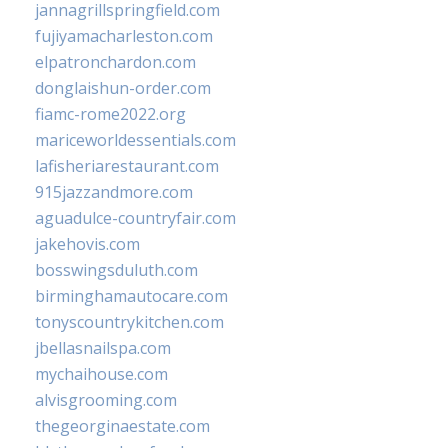
jannagrillspringfield.com
fujiyamacharleston.com
elpatronchardon.com
donglaishun-order.com
fiamc-rome2022.org
mariceworldessentials.com
lafisheriarestaurant.com
915jazzandmore.com
aguadulce-countryfair.com
jakehovis.com
bosswingsduluth.com
birminghamautocare.com
tonyscountrykitchen.com
jbellasnailspa.com
mychaihouse.com
alvisgrooming.com
thegeorginaestate.com