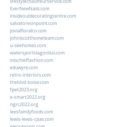
lifestylechauffeurservice.com
EverNewNails.com
insideoutdecoratingcentre.com
salvatoresinpoint.com
jovialfloralco.com
johnlscotthometeam.com
u-seehomes.com
watersportslagonissi.com
mischieffashion.com
eduwyre.com
retro-interiors.com
theblvd-boise.com
fpet2023.org
e-smart2022.org
ngrc2022.org
leesfamilyfoods.com
lewis-lewis-cpas.com
eleontennis.com