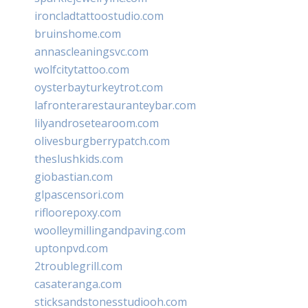
ironcladtattoostudio.com
bruinshome.com
annascleaningsvc.com
wolfcitytattoo.com
oysterbayturkeytrot.com
lafronterarestauranteybar.com
lilyandrosetearoom.com
olivesburgberrypatch.com
theslushkids.com
giobastian.com
glpascensori.com
rifloorepoxy.com
woolleymillingandpaving.com
uptonpvd.com
2troublegrill.com
casateranga.com
sticksandstonesstudiooh.com