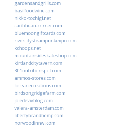
gardensandgrills.com
basilfoodwine.com
nikko-tochigi.net
caribbean-corner.com
bluemoongiftcards.com
rivercitysteampunkexpo.com
kchoops.net
mountainsideskateshop.com
kirtlandcitytavern.com
301nutritionspot.com
ammos-stores.com
loceanecreations.com
birdsongridgefarm.com
joiedevivblog.com
valera-amsterdam.com
libertybrandhemp.com
norwoodinnwi.com