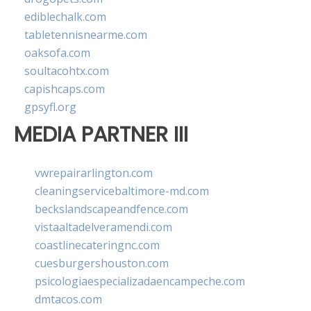
ediblechalk.com
tabletennisnearme.com
oaksofa.com
soultacohtx.com
capishcaps.com
gpsyfl.org
MEDIA PARTNER III
vwrepairarlington.com
cleaningservicebaltimore-md.com
beckslandscapeandfence.com
vistaaltadelveramendi.com
coastlinecateringnc.com
cuesburgershouston.com
psicologiaespecializadaencampeche.com
dmtacos.com