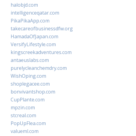
halobjd.com
intelligenceqatar.com
PikaPikaApp.com
takecareofbusinessdfw.org
HamadaOfJapan.com
VersifyLifestyle.com
kingscreekadventures.com
antaeuslabs.com
purelycleanchemdry.com
WishOping.com
shoplegacee.com
bonvivantshop.com
CupPlante.com
mpzin.com
stcreal.com
PopUpFlea.com
valueml.com