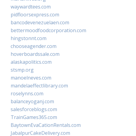
waywardtees.com
pidfloorsexpress.com
bancodevenezuelaen.com
bettermoodfoodcorporation.com
hingstonnt.com
chooseagender.com
hoverboardssale.com
alaskapolitics.com
stsmp.org
manoelneves.com
mandelaeffectlibrary.com
roselynns.com
balanceyoganj.com
salesforceblogs.com
TrainGames365.com
BaytownEvaCationRentals.com
JabalpurCakeDelivery.com