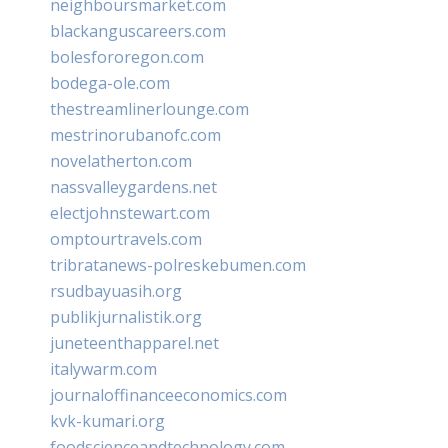
neighboursmarket.com
blackanguscareers.com
bolesfororegon.com
bodega-ole.com
thestreamlinerlounge.com
mestrinorubanofc.com
novelatherton.com
nassvalleygardens.net
electjohnstewart.com
omptourtravels.com
tribratanews-polreskebumen.com
rsudbayuasih.org
publikjurnalistik.org
juneteenthapparel.net
italywarm.com
journaloffinanceeconomics.com
kvk-kumari.org
foodscienceandtechnology.com