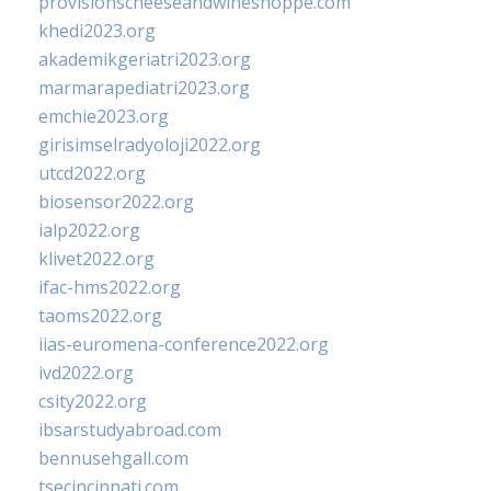
provisionscheeseandwineshoppe.com
khedi2023.org
akademikgeriatri2023.org
marmarapediatri2023.org
emchie2023.org
girisimselradyoloji2022.org
utcd2022.org
biosensor2022.org
ialp2022.org
klivet2022.org
ifac-hms2022.org
taoms2022.org
iias-euromena-conference2022.org
ivd2022.org
csity2022.org
ibsarstudyabroad.com
bennusehgall.com
tsecincinnati.com