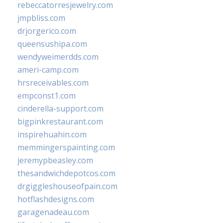
rebeccatorresjewelry.com
jmpbliss.com
drjorgerico.com
queensushipa.com
wendyweimerdds.com
ameri-camp.com
hrsreceivables.com
empconst1.com
cinderella-support.com
bigpinkrestaurant.com
inspirehuahin.com
memmingerspainting.com
jeremypbeasley.com
thesandwichdepotcos.com
drgiggleshouseofpain.com
hotflashdesigns.com
garagenadeau.com