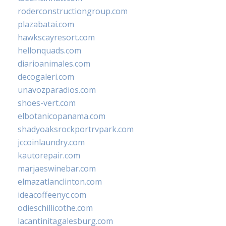
roderconstructiongroup.com
plazabatai.com
hawkscayresort.com
hellonquads.com
diarioanimales.com
decogaleri.com
unavozparadios.com
shoes-vert.com
elbotanicopanama.com
shadyoaksrockportrvpark.com
jccoinlaundry.com
kautorepair.com
marjaeswinebar.com
elmazatlanclinton.com
ideacoffeenyc.com
odieschillicothe.com
lacantinitagalesburg.com