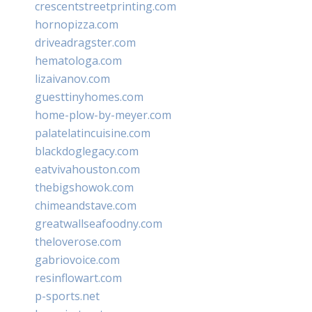
crescentstreetprinting.com
hornopizza.com
driveadragster.com
hematologa.com
lizaivanov.com
guesttinyhomes.com
home-plow-by-meyer.com
palatelatincuisine.com
blackdoglegacy.com
eatvivahouston.com
thebigshowok.com
chimeandstave.com
greatwallseafoodny.com
theloverose.com
gabriovoice.com
resinflowart.com
p-sports.net