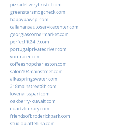
pizzadeliverybristol.com
greenstarsmogcheck.com
happypawspl.com
callahansautoservicecenter.com
georgiascornermarket.com
perfectfit24-7.com
portugalprivatedriver.com
von-racer.com
coffeeshopcharleston.com
salon104mainstreet.com
alkaspringswater.com
318mainstreet8h.com
lovenailsspari.com
oakberry-kuwait.com
quartzliterary.com
friendsofbroderickpark.com
studiopiattellina.com