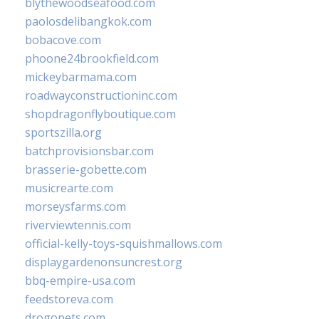
blythewoodseafood.com
paolosdelibangkok.com
bobacove.com
phoone24brookfield.com
mickeybarmama.com
roadwayconstructioninc.com
shopdragonflyboutique.com
sportszilla.org
batchprovisionsbar.com
brasserie-gobette.com
musicrearte.com
morseysfarms.com
riverviewtennis.com
official-kelly-toys-squishmallows.com
displaygardenonsuncrest.org
bbq-empire-usa.com
feedstoreva.com
drogopets.com