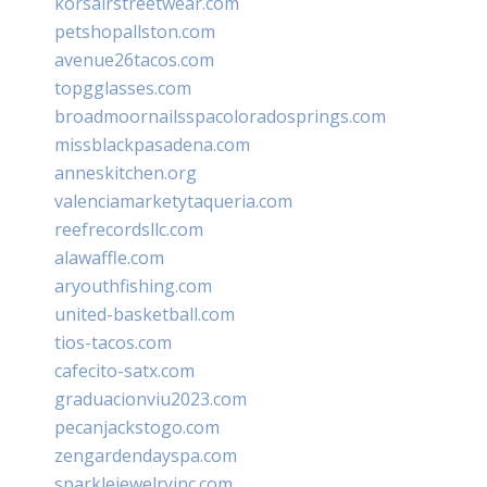
korsairstreetwear.com
petshopallston.com
avenue26tacos.com
topgglasses.com
broadmoornailsspacoloradosprings.com
missblackpasadena.com
anneskitchen.org
valenciamarketytaqueria.com
reefrecordsllc.com
alawaffle.com
aryouthfishing.com
united-basketball.com
tios-tacos.com
cafecito-satx.com
graduacionviu2023.com
pecanjackstogo.com
zengardendayspa.com
sparklejewelryinc.com