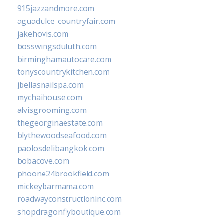
915jazzandmore.com
aguadulce-countryfair.com
jakehovis.com
bosswingsduluth.com
birminghamautocare.com
tonyscountrykitchen.com
jbellasnailspa.com
mychaihouse.com
alvisgrooming.com
thegeorginaestate.com
blythewoodseafood.com
paolosdelibangkok.com
bobacove.com
phoone24brookfield.com
mickeybarmama.com
roadwayconstructioninc.com
shopdragonflyboutique.com