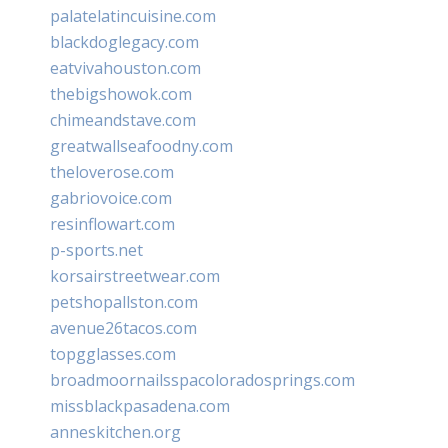
palatelatincuisine.com
blackdoglegacy.com
eatvivahouston.com
thebigshowok.com
chimeandstave.com
greatwallseafoodny.com
theloverose.com
gabriovoice.com
resinflowart.com
p-sports.net
korsairstreetwear.com
petshopallston.com
avenue26tacos.com
topgglasses.com
broadmoornailsspacoloradosprings.com
missblackpasadena.com
anneskitchen.org