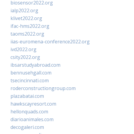
biosensor2022.org
ialp2022.org
klivet2022.org
ifac-hms2022.org
taoms2022.org
iias-euromena-conference2022.org
ivd2022.org
csity2022.org
ibsarstudyabroad.com
bennusehgall.com
tsecincinnati.com
roderconstructiongroup.com
plazabatai.com
hawkscayresort.com
hellonquads.com
diarioanimales.com
decogaleri.com