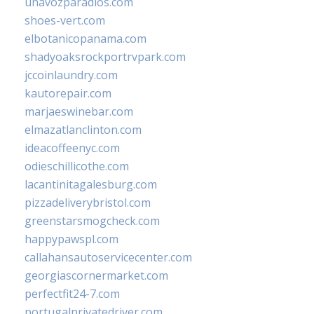
unavozparadios.com
shoes-vert.com
elbotanicopanama.com
shadyoaksrockportrvpark.com
jccoinlaundry.com
kautorepair.com
marjaeswinebar.com
elmazatlanclinton.com
ideacoffeenyc.com
odieschillicothe.com
lacantinitagalesburg.com
pizzadeliverybristol.com
greenstarsmogcheck.com
happypawspl.com
callahansautoservicecenter.com
georgiascornermarket.com
perfectfit24-7.com
portugalprivatedriver.com