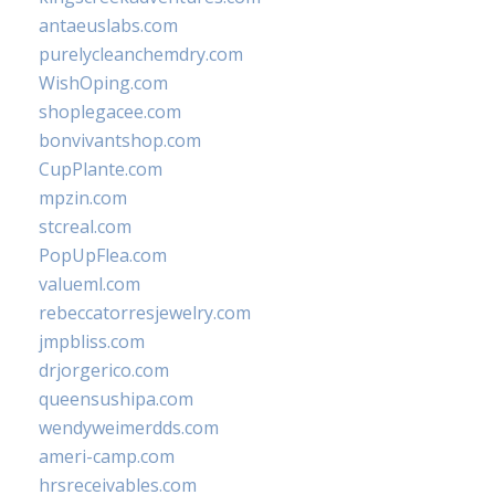
antaeuslabs.com
purelycleanchemdry.com
WishOping.com
shoplegacee.com
bonvivantshop.com
CupPlante.com
mpzin.com
stcreal.com
PopUpFlea.com
valueml.com
rebeccatorresjewelry.com
jmpbliss.com
drjorgerico.com
queensushipa.com
wendyweimerdds.com
ameri-camp.com
hrsreceivables.com