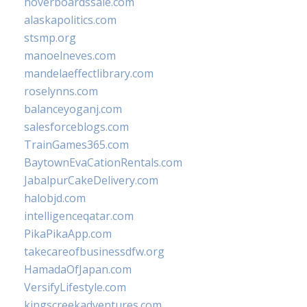
hoverboardssale.com
alaskapolitics.com
stsmp.org
manoelneves.com
mandelaeffectlibrary.com
roselynns.com
balanceyoganj.com
salesforceblogs.com
TrainGames365.com
BaytownEvaCationRentals.com
JabalpurCakeDelivery.com
halobjd.com
intelligenceqatar.com
PikaPikaApp.com
takecareofbusinessdfw.org
HamadaOfJapan.com
VersifyLifestyle.com
kingscreekadventures.com