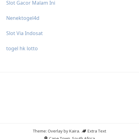
Slot Gacor Malam Ini
Nenektogel4d
Slot Via Indosat
togel hk lotto
Theme: Overlay by
Kaira
.
Extra Text
Cape Town, South Africa