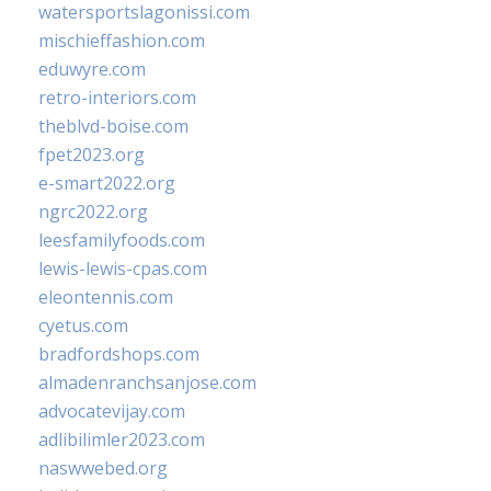
watersportslagonissi.com
mischieffashion.com
eduwyre.com
retro-interiors.com
theblvd-boise.com
fpet2023.org
e-smart2022.org
ngrc2022.org
leesfamilyfoods.com
lewis-lewis-cpas.com
eleontennis.com
cyetus.com
bradfordshops.com
almadenranchsanjose.com
advocatevijay.com
adlibilimler2023.com
naswwebed.org