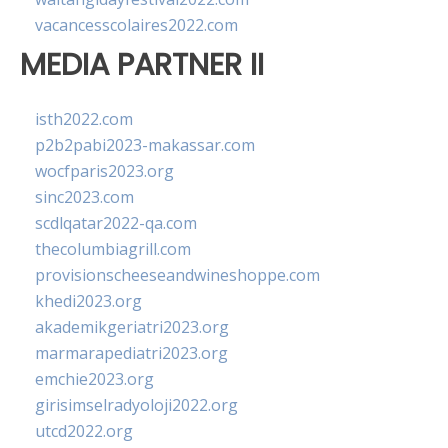
vacancesscolaires2022.com
MEDIA PARTNER II
isth2022.com
p2b2pabi2023-makassar.com
wocfparis2023.org
sinc2023.com
scdlqatar2022-qa.com
thecolumbiagrill.com
provisionscheeseandwineshoppe.com
khedi2023.org
akademikgeriatri2023.org
marmarapediatri2023.org
emchie2023.org
girisimselradyoloji2022.org
utcd2022.org