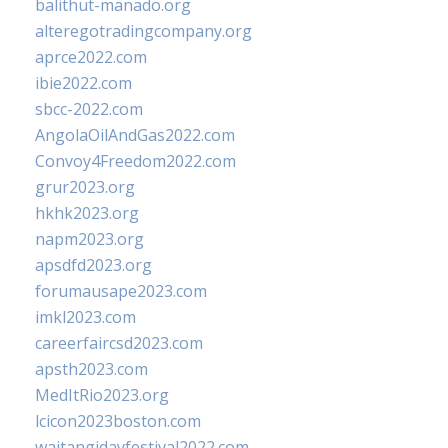
balithut-manado.org
alteregotradingcompany.org
aprce2022.com
ibie2022.com
sbcc-2022.com
AngolaOilAndGas2022.com
Convoy4Freedom2022.com
grur2023.org
hkhk2023.org
napm2023.org
apsdfd2023.org
forumausape2023.com
imkl2023.com
careerfaircsd2023.com
apsth2023.com
MedItRio2023.org
lcicon2023boston.com
waitangidayfestival2022.com