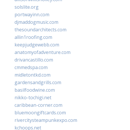
solslite.org
portwayinn.com
djmaddogmusic.com
thesoundarchitects.com
allin1roofing.com
keepjudgewebb.com
anatomyofadventure.com
drivancastillo.com
cmmedspa.com
midletontkd.com
gardensandgrills.com
basilfoodwine.com
nikko-tochigi.net
caribbean-corner.com
bluemoongiftcards.com
rivercitysteampunkexpo.com
kchoops.net