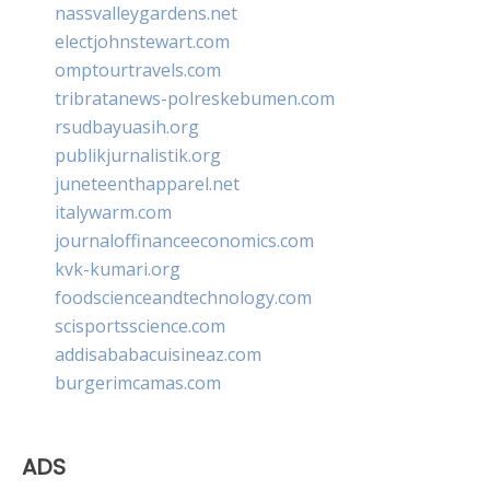
nassvalleygardens.net
electjohnstewart.com
omptourtravels.com
tribratanews-polreskebumen.com
rsudbayuasih.org
publikjurnalistik.org
juneteenthapparel.net
italywarm.com
journaloffinanceeconomics.com
kvk-kumari.org
foodscienceandtechnology.com
scisportsscience.com
addisababacuisineaz.com
burgerimcamas.com
ADS