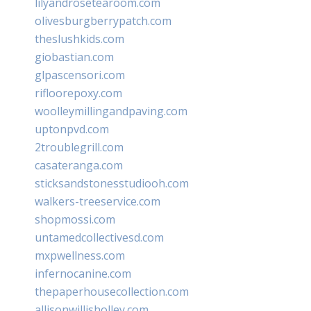
lilyandrosetearoom.com
olivesburgberrypatch.com
theslushkids.com
giobastian.com
glpascensori.com
rifloorepoxy.com
woolleymillingandpaving.com
uptonpvd.com
2troublegrill.com
casateranga.com
sticksandstonesstudiooh.com
walkers-treeservice.com
shopmossi.com
untamedcollectivesd.com
mxpwellness.com
infernocanine.com
thepaperhousecollection.com
allisonwillisholley.com