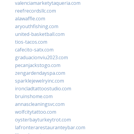
valenciamarketytaqueria.com
reefrecordsllc.com
alawaffle.com
aryouthfishing.com
united-basketball.com
tios-tacos.com
cafecito-satx.com
graduacionviu2023.com
pecanjackstogo.com
zengardendayspa.com
sparklejewelryinc.com
ironcladtattoostudio.com
bruinshome.com
annascleaningsvc.com
wolfcitytattoo.com
oysterbayturkeytrot.com
lafronterarestauranteybar.com