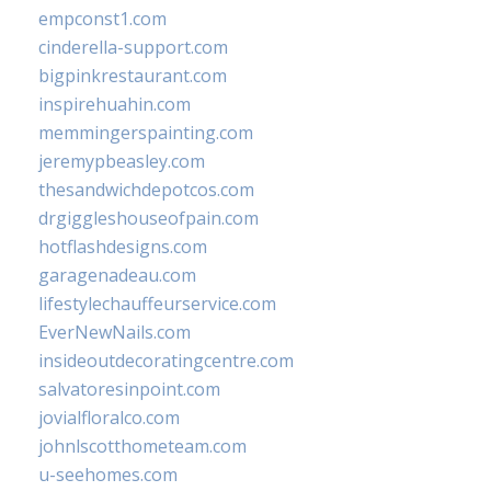
empconst1.com
cinderella-support.com
bigpinkrestaurant.com
inspirehuahin.com
memmingerspainting.com
jeremypbeasley.com
thesandwichdepotcos.com
drgiggleshouseofpain.com
hotflashdesigns.com
garagenadeau.com
lifestylechauffeurservice.com
EverNewNails.com
insideoutdecoratingcentre.com
salvatoresinpoint.com
jovialfloralco.com
johnlscotthometeam.com
u-seehomes.com