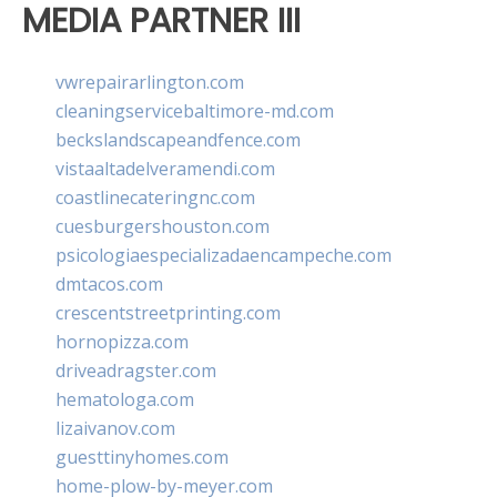
MEDIA PARTNER III
vwrepairarlington.com
cleaningservicebaltimore-md.com
beckslandscapeandfence.com
vistaaltadelveramendi.com
coastlinecateringnc.com
cuesburgershouston.com
psicologiaespecializadaencampeche.com
dmtacos.com
crescentstreetprinting.com
hornopizza.com
driveadragster.com
hematologa.com
lizaivanov.com
guesttinyhomes.com
home-plow-by-meyer.com