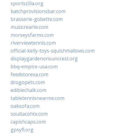
sportszilla.org
batchprovisionsbar.com
brasserie-gobette.com
musicrearte.com
morseysfarms.com
riverviewtennis.com
official-kelly-toys-squishmallows.com
displaygardenonsuncrest.org
bbq-empire-usa.com
feedstoreva.com
drogopets.com
ediblechalk.com
tabletennisnearme.com
oaksofa.com
soultacohtx.com
capishcaps.com
gpsyfl.org