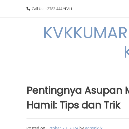
Skip
Call Us: +2782 444 YEAH
to
content
KVKKUMARI 
Pentingnya Asupan 
Hamil: Tips dan Trik
Posted on
October 23, 2024
by
adminkvk