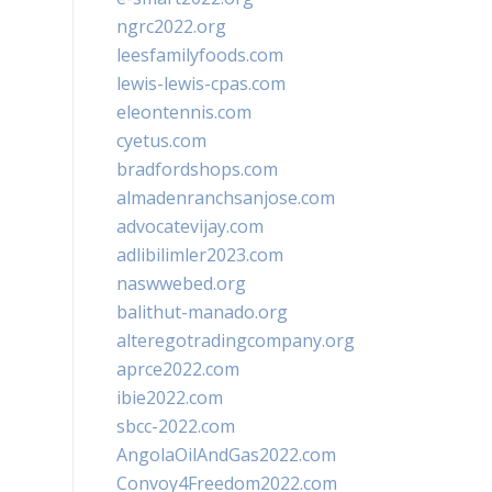
ngrc2022.org
leesfamilyfoods.com
lewis-lewis-cpas.com
eleontennis.com
cyetus.com
bradfordshops.com
almadenranchsanjose.com
advocatevijay.com
adlibilimler2023.com
naswwebed.org
balithut-manado.org
alteregotradingcompany.org
aprce2022.com
ibie2022.com
sbcc-2022.com
AngolaOilAndGas2022.com
Convoy4Freedom2022.com