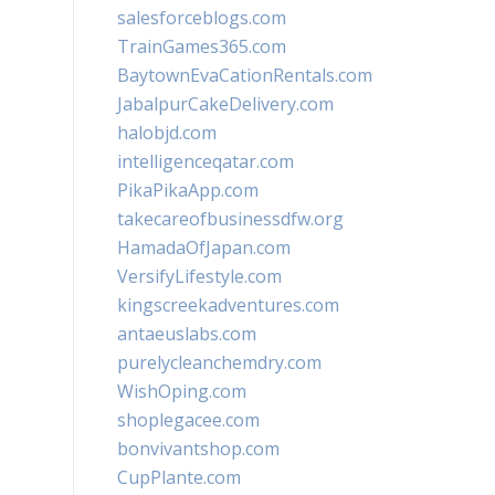
salesforceblogs.com
TrainGames365.com
BaytownEvaCationRentals.com
JabalpurCakeDelivery.com
halobjd.com
intelligenceqatar.com
PikaPikaApp.com
takecareofbusinessdfw.org
HamadaOfJapan.com
VersifyLifestyle.com
kingscreekadventures.com
antaeuslabs.com
purelycleanchemdry.com
WishOping.com
shoplegacee.com
bonvivantshop.com
CupPlante.com