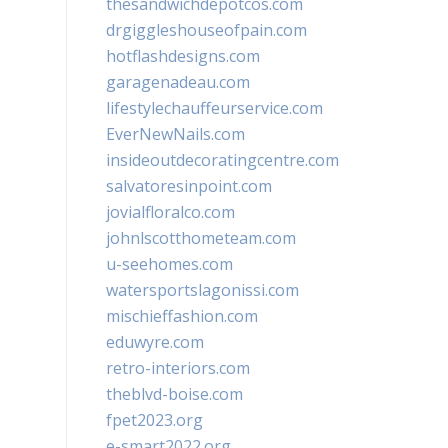
thesandwichdepotcos.com
drgiggleshouseofpain.com
hotflashdesigns.com
garagenadeau.com
lifestylechauffeurservice.com
EverNewNails.com
insideoutdecoratingcentre.com
salvatoresinpoint.com
jovialfloralco.com
johnlscotthometeam.com
u-seehomes.com
watersportslagonissi.com
mischieffashion.com
eduwyre.com
retro-interiors.com
theblvd-boise.com
fpet2023.org
e-smart2022.org