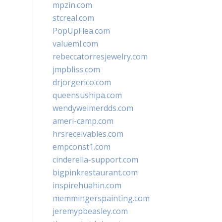
mpzin.com
stcreal.com
PopUpFlea.com
valueml.com
rebeccatorresjewelry.com
jmpbliss.com
drjorgerico.com
queensushipa.com
wendyweimerdds.com
ameri-camp.com
hrsreceivables.com
empconst1.com
cinderella-support.com
bigpinkrestaurant.com
inspirehuahin.com
memmingerspainting.com
jeremypbeasley.com