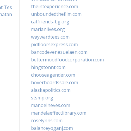
theintexperience.com
at Tes
unboundedthefilm.com
hatan
catfriends-bg.org
marianlives.org
waywardtees.com
pidfloorsexpress.com
bancodevenezuelaen.com
bettermoodfoodcorporation.com
hingstonnt.com
chooseagender.com
hoverboardssale.com
alaskapolitics.com
stsmp.org
manoelneves.com
mandelaeffectlibrary.com
roselynns.com
balanceyoganj.com