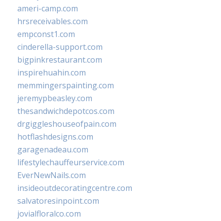
ameri-camp.com
hrsreceivables.com
empconst1.com
cinderella-support.com
bigpinkrestaurant.com
inspirehuahin.com
memmingerspainting.com
jeremypbeasley.com
thesandwichdepotcos.com
drgiggleshouseofpain.com
hotflashdesigns.com
garagenadeau.com
lifestylechauffeurservice.com
EverNewNails.com
insideoutdecoratingcentre.com
salvatoresinpoint.com
jovialfloralco.com