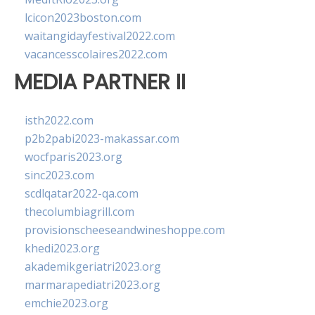
lcicon2023boston.com
waitangidayfestival2022.com
vacancesscolaires2022.com
MEDIA PARTNER II
isth2022.com
p2b2pabi2023-makassar.com
wocfparis2023.org
sinc2023.com
scdlqatar2022-qa.com
thecolumbiagrill.com
provisionscheeseandwineshoppe.com
khedi2023.org
akademikgeriatri2023.org
marmarapediatri2023.org
emchie2023.org