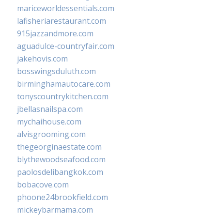
mariceworldessentials.com
lafisheriarestaurant.com
915jazzandmore.com
aguadulce-countryfair.com
jakehovis.com
bosswingsduluth.com
birminghamautocare.com
tonyscountrykitchen.com
jbellasnailspa.com
mychaihouse.com
alvisgrooming.com
thegeorginaestate.com
blythewoodseafood.com
paolosdelibangkok.com
bobacove.com
phoone24brookfield.com
mickeybarmama.com