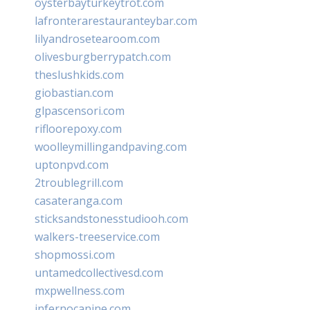
oysterbayturkeytrot.com
lafronterarestauranteybar.com
lilyandrosetearoom.com
olivesburgberrypatch.com
theslushkids.com
giobastian.com
glpascensori.com
rifloorepoxy.com
woolleymillingandpaving.com
uptonpvd.com
2troublegrill.com
casateranga.com
sticksandstonesstudiooh.com
walkers-treeservice.com
shopmossi.com
untamedcollectivesd.com
mxpwellness.com
infernocanine.com