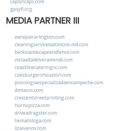
capishcaps.com
gpsyfl.org
MEDIA PARTNER III
vwrepairarlington.com
cleaningservicebaltimore-md.com
beckslandscapeandfence.com
vistaaltadelveramendi.com
coastlinecateringnc.com
cuesburgershouston.com
psicologiaespecializadaencampeche.com
dmtacos.com
crescentstreetprinting.com
hornopizza.com
driveadragster.com
hematologa.com
lizaivanov.com