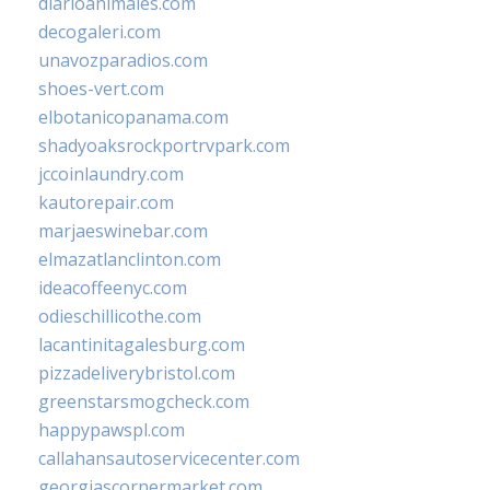
diarioanimales.com
decogaleri.com
unavozparadios.com
shoes-vert.com
elbotanicopanama.com
shadyoaksrockportrvpark.com
jccoinlaundry.com
kautorepair.com
marjaeswinebar.com
elmazatlanclinton.com
ideacoffeenyc.com
odieschillicothe.com
lacantinitagalesburg.com
pizzadeliverybristol.com
greenstarsmogcheck.com
happypawspl.com
callahansautoservicecenter.com
georgiascornermarket.com