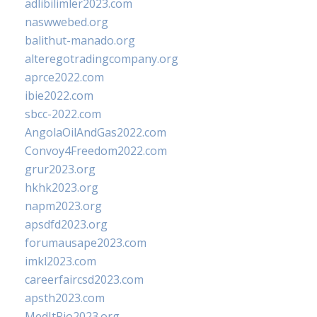
adlibilimler2023.com
naswwebed.org
balithut-manado.org
alteregotradingcompany.org
aprce2022.com
ibie2022.com
sbcc-2022.com
AngolaOilAndGas2022.com
Convoy4Freedom2022.com
grur2023.org
hkhk2023.org
napm2023.org
apsdfd2023.org
forumausape2023.com
imkl2023.com
careerfaircsd2023.com
apsth2023.com
MedItRio2023.org