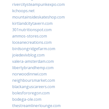
rivercitysteampunkexpo.com
kchoops.net
mountainsideskateshop.com
kirtlandcitytavern.com
301nutritionspot.com
ammos-stores.com
loceanecreations.com
birdsongridgefarm.com
joiedevivblog.com
valera-amsterdam.com
libertybrandhemp.com
norwoodinnwi.com
neighboursmarket.com
blackanguscareers.com
bolesfororegon.com
bodega-ole.com
thestreamlinerlounge.com