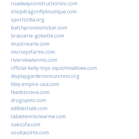
roadwayconstructioninc.com
shopdragonflyboutique.com
sportszilla.org
batchprovisionsbar.com
brasserie-gobette.com
musicrearte.com
morseysfarms.com
riverviewtennis.com
official-kelly-toys-squishmallows.com
displaygardenonsuncrest.org
bbq-empire-usa.com
feedstoreva.com
drogopets.com
ediblechalk.com
tabletennisnearme.com
oaksofa.com
soultacohtx.com