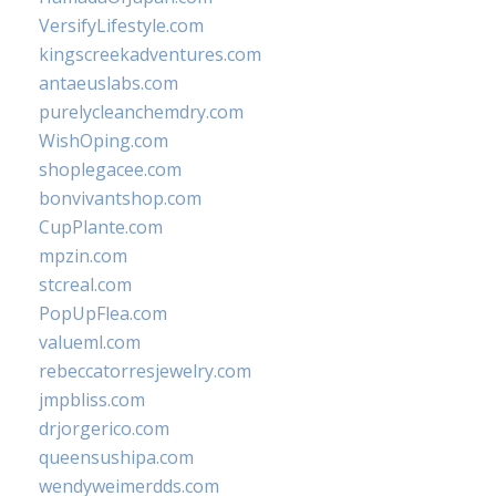
VersifyLifestyle.com
kingscreekadventures.com
antaeuslabs.com
purelycleanchemdry.com
WishOping.com
shoplegacee.com
bonvivantshop.com
CupPlante.com
mpzin.com
stcreal.com
PopUpFlea.com
valueml.com
rebeccatorresjewelry.com
jmpbliss.com
drjorgerico.com
queensushipa.com
wendyweimerdds.com