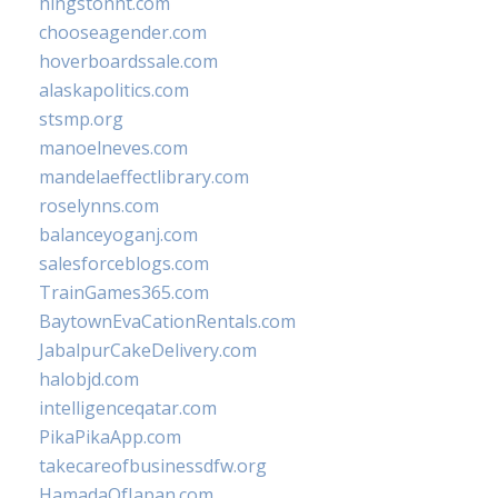
hingstonnt.com
chooseagender.com
hoverboardssale.com
alaskapolitics.com
stsmp.org
manoelneves.com
mandelaeffectlibrary.com
roselynns.com
balanceyoganj.com
salesforceblogs.com
TrainGames365.com
BaytownEvaCationRentals.com
JabalpurCakeDelivery.com
halobjd.com
intelligenceqatar.com
PikaPikaApp.com
takecareofbusinessdfw.org
HamadaOfJapan.com