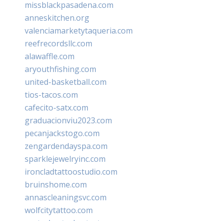
missblackpasadena.com
anneskitchen.org
valenciamarketytaqueria.com
reefrecordsllc.com
alawaffle.com
aryouthfishing.com
united-basketball.com
tios-tacos.com
cafecito-satx.com
graduacionviu2023.com
pecanjackstogo.com
zengardendayspa.com
sparklejewelryinc.com
ironcladtattoostudio.com
bruinshome.com
annascleaningsvc.com
wolfcitytattoo.com