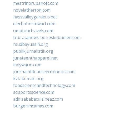
mestrinorubanofc.com
novelatherton.com
nassvalleygardens.net
electjohnstewart.com
omptourtravels.com
tribratanews-polreskebumen.com
rsudbayuasih.org
publikjurnalistik.org
juneteenthapparel.net
italywarm.com
journaloffinanceeconomics.com
kvk-kumari.org
foodscienceandtechnology.com
scisportsscience.com
addisababacuisineaz.com
burgerimcamas.com