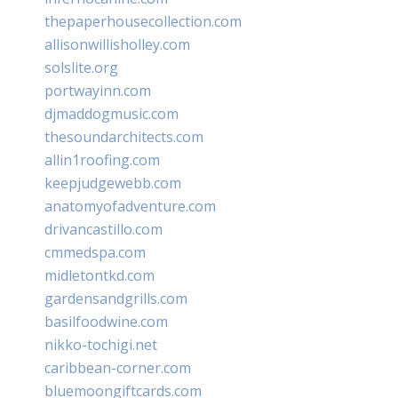
thepaperhousecollection.com
allisonwillisholley.com
solslite.org
portwayinn.com
djmaddogmusic.com
thesoundarchitects.com
allin1roofing.com
keepjudgewebb.com
anatomyofadventure.com
drivancastillo.com
cmmedspa.com
midletontkd.com
gardensandgrills.com
basilfoodwine.com
nikko-tochigi.net
caribbean-corner.com
bluemoongiftcards.com