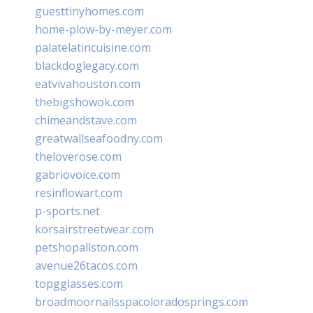
guesttinyhomes.com
home-plow-by-meyer.com
palatelatincuisine.com
blackdoglegacy.com
eatvivahouston.com
thebigshowok.com
chimeandstave.com
greatwallseafoodny.com
theloverose.com
gabriovoice.com
resinflowart.com
p-sports.net
korsairstreetwear.com
petshopallston.com
avenue26tacos.com
topgglasses.com
broadmoornailsspacoloradosprings.com