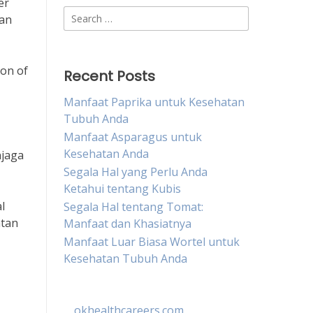
er
Search
kan
for:
ion of
Recent Posts
Manfaat Paprika untuk Kesehatan
Tubuh Anda
Manfaat Asparagus untuk
Kesehatan Anda
njaga
Segala Hal yang Perlu Anda
Ketahui tentang Kubis
l
Segala Hal tentang Tomat:
atan
Manfaat dan Khasiatnya
Manfaat Luar Biasa Wortel untuk
Kesehatan Tubuh Anda
okhealthcareers.com