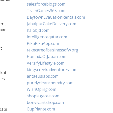
salesforceblogs.com
TrainGames365.com
BaytownEvaCationRentals.com
ers,
JabalpurCakeDelivery.com
saan
halobjd.com
intelligenceqatar.com
PikaPikaApp.com
ut
takecareofbusinessdfw.org
HamadaOfJapan.com
VersifyLifestyle.com
kingscreekadventures.com
ekat
antaeuslabs.com
ves
purelycleanchemdry.com
i
WishOping.com
shoplegacee.com
bonvivantshop.com
CupPlante.com
dapi