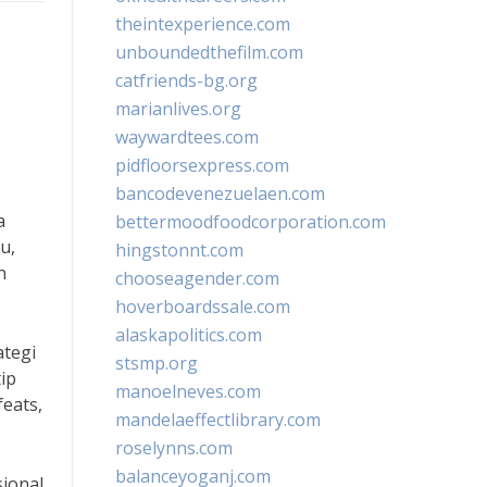
theintexperience.com
unboundedthefilm.com
catfriends-bg.org
marianlives.org
waywardtees.com
pidfloorsexpress.com
bancodevenezuelaen.com
a
bettermoodfoodcorporation.com
u,
hingstonnt.com
n
chooseagender.com
hoverboardssale.com
alaskapolitics.com
ategi
stsmp.org
ip
manoelneves.com
eats,
mandelaeffectlibrary.com
roselynns.com
balanceyoganj.com
sional