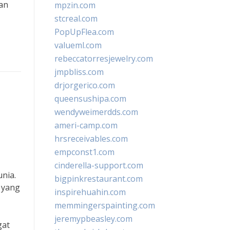
kan
mpzin.com
stcreal.com
PopUpFlea.com
valueml.com
rebeccatorresjewelry.com
jmpbliss.com
drjorgerico.com
queensushipa.com
wendyweimerdds.com
ameri-camp.com
hrsreceivables.com
empconst1.com
cinderella-support.com
nia.
bigpinkrestaurant.com
 yang
inspirehuahin.com
memmingerspainting.com
jeremypbeasley.com
gat