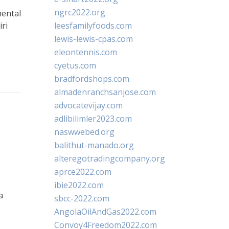
ngrc2022.org
mental
ri
leesfamilyfoods.com
lewis-lewis-cpas.com
eleontennis.com
cyetus.com
bradfordshops.com
almadenranchsanjose.com
advocatevijay.com
adlibilimler2023.com
naswwebed.org
balithut-manado.org
alteregotradingcompany.org
aprce2022.com
ibie2022.com
a
sbcc-2022.com
AngolaOilAndGas2022.com
Convoy4Freedom2022.com