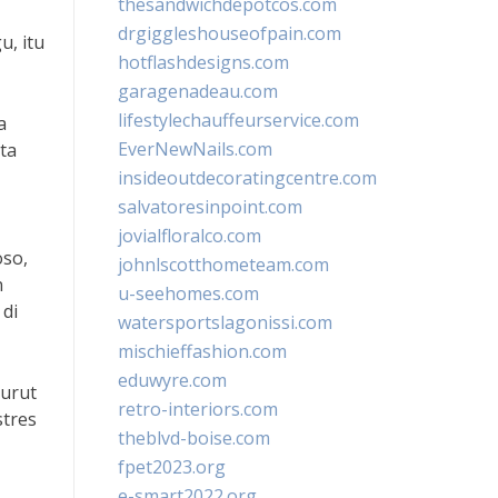
thesandwichdepotcos.com
drgiggleshouseofpain.com
u, itu
hotflashdesigns.com
garagenadeau.com
lifestylechauffeurservice.com
a
EverNewNails.com
ta
insideoutdecoratingcentre.com
salvatoresinpoint.com
jovialfloralco.com
oso,
johnlscotthometeam.com
n
u-seehomes.com
 di
watersportslagonissi.com
mischieffashion.com
eduwyre.com
nurut
retro-interiors.com
stres
theblvd-boise.com
fpet2023.org
e-smart2022.org