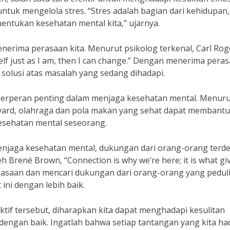
 mengelola stres. “Stres adalah bagian dari kehidupan,
tukan kesehatan mental kita,” ujarnya.
enerima perasaan kita. Menurut psikolog terkenal, Carl Rog
elf just as I am, then I can change.” Dengan menerima pera
solusi atas masalah yang sedang dihadapi.
a berperan penting dalam menjaga kesehatan mental. Menur
arvard, olahraga dan pola makan yang sehat dapat membantu
esehatan mental seseorang.
njaga kesehatan mental, dukungan dari orang-orang terd
h Brené Brown, “Connection is why we’re here; it is what gi
erasaan dan mencari dukungan dari orang-orang yang pedul
ini dengan lebih baik.
tif tersebut, diharapkan kita dapat menghadapi kesulitan
dengan baik. Ingatlah bahwa setiap tantangan yang kita ha