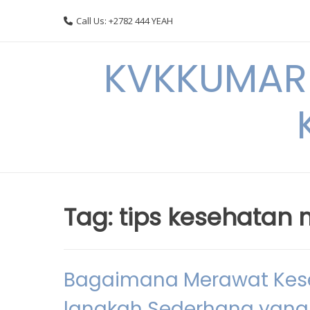
Skip
Call Us: +2782 444 YEAH
to
content
KVKKUMARI 
Tag:
tips kesehatan 
Bagaimana Merawat Kese
langkah Sederhana yang 