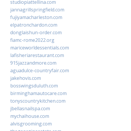
studiopiattellina.com
jannagrillspringfield.com
fujiyamacharleston.com
elpatronchardon.com
donglaishun-order.com
fiamc-rome2022.org
mariceworldessentials.com
lafisheriarestaurant.com
915jazzandmore.com
aguadulce-countryfair.com
jakehovis.com
bosswingsduluth.com
birminghamautocare.com
tonyscountrykitchen.com
jbellasnailspa.com
mychaihouse.com
alvisgrooming.com