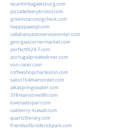
lacantinitagalesburg.com
pizzadeliverybristol.com
greenstarsmogcheck.com
happypawspl.com
callahansautoservicecenter.com
georgiascornermarket.com
perfectfit24-7.com
portugalprivatedriver.com
von-racer.com
coffeeshopcharleston.com
salon104mainstreet.com
alkaspringswater.com
318mainstreet8h.com
lovenailsspari.com
oakberry-kuwait.com
quartzliterary.com
friendsofbroderickpark.com