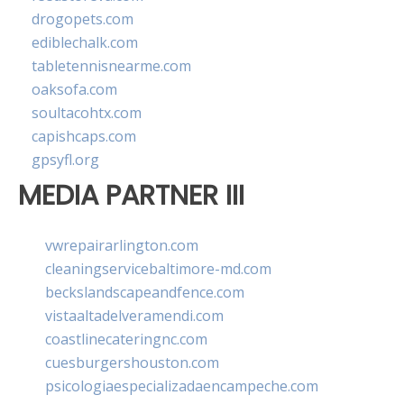
drogopets.com
ediblechalk.com
tabletennisnearme.com
oaksofa.com
soultacohtx.com
capishcaps.com
gpsyfl.org
MEDIA PARTNER III
vwrepairarlington.com
cleaningservicebaltimore-md.com
beckslandscapeandfence.com
vistaaltadelveramendi.com
coastlinecateringnc.com
cuesburgershouston.com
psicologiaespecializadaencampeche.com