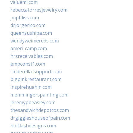
valueml.com
rebeccatorresjewelry.com
jmpbliss.com
drjorgerico.com
queensushipa.com
wendyweimerdds.com
ameri-camp.com
hrsreceivables.com
empconst1.com
cinderella-support.com
bigpinkrestaurant.com
inspirehuahin.com
memmingerspainting.com
jeremypbeasley.com
thesandwichdepotcos.com
drgiggleshouseofpain.com
hotflashdesigns.com