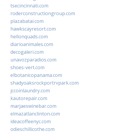
tsecincinnati.com
roderconstructiongroup.com
plazabatai.com
hawkscayresort.com
hellonquads.com
diarioanimales.com
decogaleri.com
unavozparadios.com
shoes-vert.com
elbotanicopanama.com
shadyoaksrockportrvpark.com
jccoinlaundry.com
kautorepair.com
marjaeswinebar.com
elmazatlanclinton.com
ideacoffeenyc.com
odieschillicothe.com