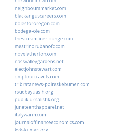
norwoodinnwi.com
neighboursmarket.com
blackanguscareers.com
bolesfororegon.com
bodega-ole.com
thestreamlinerlounge.com
mestrinorubanofc.com
novelatherton.com
nassvalleygardens.net
electjohnstewart.com
omptourtravels.com
tribratanews-polreskebumen.com
rsudbayuasih.org
publikjurnalistik.org
juneteenthapparel.net
italywarm.com
journaloffinanceeconomics.com
kvk-kumari.org