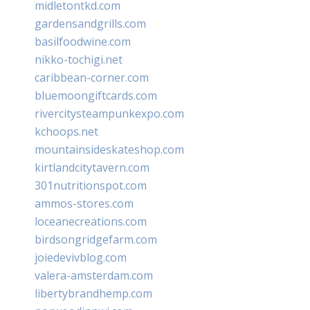
midletontkd.com
gardensandgrills.com
basilfoodwine.com
nikko-tochigi.net
caribbean-corner.com
bluemoongiftcards.com
rivercitysteampunkexpo.com
kchoops.net
mountainsideskateshop.com
kirtlandcitytavern.com
301nutritionspot.com
ammos-stores.com
loceanecreations.com
birdsongridgefarm.com
joiedevivblog.com
valera-amsterdam.com
libertybrandhemp.com