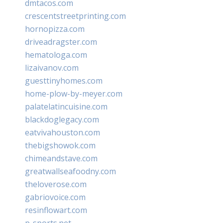
dmtacos.com
crescentstreetprinting.com
hornopizza.com
driveadragster.com
hematologa.com
lizaivanov.com
guesttinyhomes.com
home-plow-by-meyer.com
palatelatincuisine.com
blackdoglegacy.com
eatvivahouston.com
thebigshowok.com
chimeandstave.com
greatwallseafoodny.com
theloverose.com
gabriovoice.com
resinflowart.com
p-sports.net