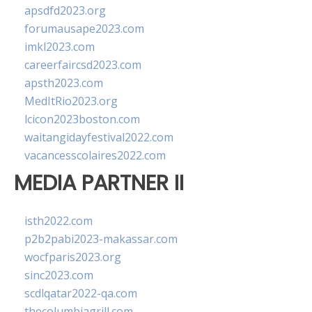
apsdfd2023.org
forumausape2023.com
imkl2023.com
careerfaircsd2023.com
apsth2023.com
MedItRio2023.org
lcicon2023boston.com
waitangidayfestival2022.com
vacancesscolaires2022.com
MEDIA PARTNER II
isth2022.com
p2b2pabi2023-makassar.com
wocfparis2023.org
sinc2023.com
scdlqatar2022-qa.com
thecolumbiagrill.com