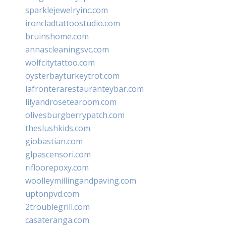
sparklejewelryinc.com
ironcladtattoostudio.com
bruinshome.com
annascleaningsvc.com
wolfcitytattoo.com
oysterbayturkeytrot.com
lafronterarestauranteybar.com
lilyandrosetearoom.com
olivesburgberrypatch.com
theslushkids.com
giobastian.com
glpascensori.com
rifloorepoxy.com
woolleymillingandpaving.com
uptonpvd.com
2troublegrill.com
casateranga.com