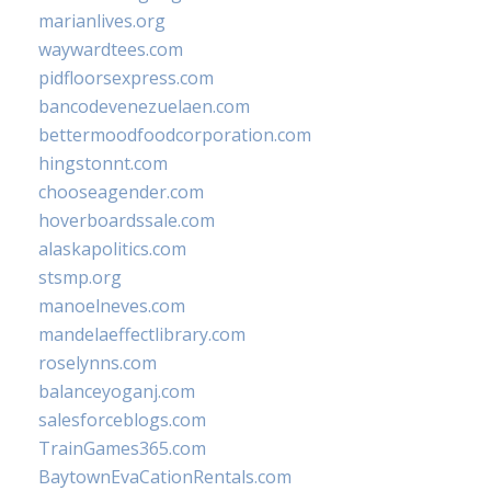
marianlives.org
waywardtees.com
pidfloorsexpress.com
bancodevenezuelaen.com
bettermoodfoodcorporation.com
hingstonnt.com
chooseagender.com
hoverboardssale.com
alaskapolitics.com
stsmp.org
manoelneves.com
mandelaeffectlibrary.com
roselynns.com
balanceyoganj.com
salesforceblogs.com
TrainGames365.com
BaytownEvaCationRentals.com