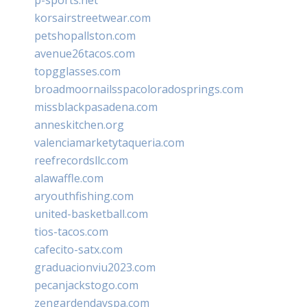
korsairstreetwear.com
petshopallston.com
avenue26tacos.com
topgglasses.com
broadmoornailsspacoloradosprings.com
missblackpasadena.com
anneskitchen.org
valenciamarketytaqueria.com
reefrecordsllc.com
alawaffle.com
aryouthfishing.com
united-basketball.com
tios-tacos.com
cafecito-satx.com
graduacionviu2023.com
pecanjackstogo.com
zengardendayspa.com