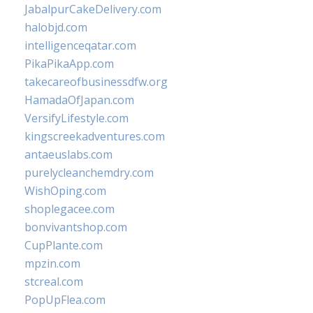
JabalpurCakeDelivery.com
halobjd.com
intelligenceqatar.com
PikaPikaApp.com
takecareofbusinessdfw.org
HamadaOfJapan.com
VersifyLifestyle.com
kingscreekadventures.com
antaeuslabs.com
purelycleanchemdry.com
WishOping.com
shoplegacee.com
bonvivantshop.com
CupPlante.com
mpzin.com
stcreal.com
PopUpFlea.com