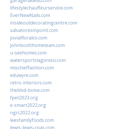
garagenadeau.com
lifestylechauffeurservice.com
EverNewNails.com
insideoutdecoratingcentre.com
salvatoresinpoint.com
jovialfloralco.com
johnlscotthometeam.com
u-seehomes.com
watersportslagonissi.com
mischieffashion.com
eduwyre.com
retro-interiors.com
theblvd-boise.com
fpet2023.org
e-smart2022.org
ngrc2022.org
leesfamilyfoods.com
lewis-lewis-cpas.com