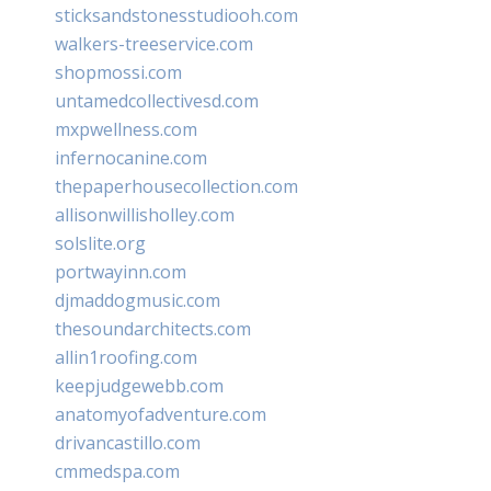
sticksandstonesstudiooh.com
walkers-treeservice.com
shopmossi.com
untamedcollectivesd.com
mxpwellness.com
infernocanine.com
thepaperhousecollection.com
allisonwillisholley.com
solslite.org
portwayinn.com
djmaddogmusic.com
thesoundarchitects.com
allin1roofing.com
keepjudgewebb.com
anatomyofadventure.com
drivancastillo.com
cmmedspa.com