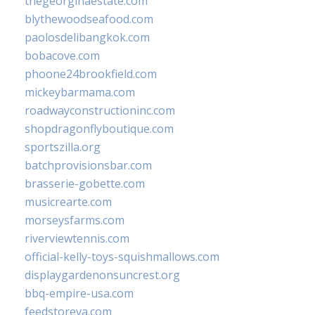
thegeorginaestate.com
blythewoodseafood.com
paolosdelibangkok.com
bobacove.com
phoone24brookfield.com
mickeybarmama.com
roadwayconstructioninc.com
shopdragonflyboutique.com
sportszilla.org
batchprovisionsbar.com
brasserie-gobette.com
musicrearte.com
morseysfarms.com
riverviewtennis.com
official-kelly-toys-squishmallows.com
displaygardenonsuncrest.org
bbq-empire-usa.com
feedstoreva.com