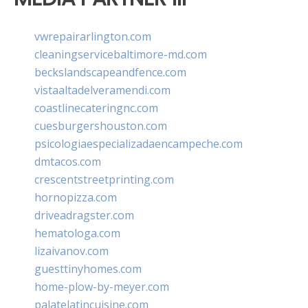
vwrepairarlington.com
cleaningservicebaltimore-md.com
beckslandscapeandfence.com
vistaaltadelveramendi.com
coastlinecateringnc.com
cuesburgershouston.com
psicologiaespecializadaencampeche.com
dmtacos.com
crescentstreetprinting.com
hornopizza.com
driveadragster.com
hematologa.com
lizaivanov.com
guesttinyhomes.com
home-plow-by-meyer.com
palatelatincuisine.com