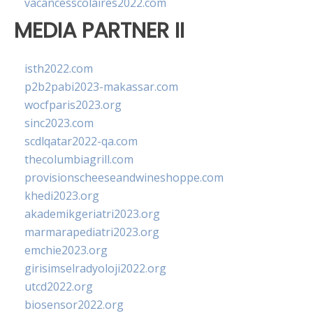
vacancesscolaires2022.com
MEDIA PARTNER II
isth2022.com
p2b2pabi2023-makassar.com
wocfparis2023.org
sinc2023.com
scdlqatar2022-qa.com
thecolumbiagrill.com
provisionscheeseandwineshoppe.com
khedi2023.org
akademikgeriatri2023.org
marmarapediatri2023.org
emchie2023.org
girisimselradyoloji2022.org
utcd2022.org
biosensor2022.org