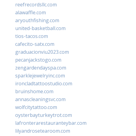
reefrecordsllc.com
alawaffle.com
aryouthfishing.com
united-basketball.com
tios-tacos.com
cafecito-satx.com
graduacionviu2023.com
pecanjackstogo.com
zengardendayspa.com
sparklejewelryinc.com
ironcladtattoostudio.com
bruinshome.com
annascleaningsvc.com
wolfcitytattoo.com
oysterbayturkeytrot.com
lafronterarestauranteybar.com
lilyandrosetearoom.com