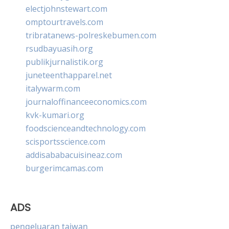
electjohnstewart.com
omptourtravels.com
tribratanews-polreskebumen.com
rsudbayuasih.org
publikjurnalistik.org
juneteenthapparel.net
italywarm.com
journaloffinanceeconomics.com
kvk-kumari.org
foodscienceandtechnology.com
scisportsscience.com
addisababacuisineaz.com
burgerimcamas.com
ADS
pengeluaran taiwan