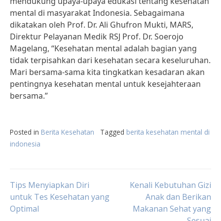
mendukung upaya-upaya edukasi tentang kesehatan
mental di masyarakat Indonesia. Sebagaimana
dikatakan oleh Prof. Dr. Ali Ghufron Mukti, MARS,
Direktur Pelayanan Medik RSJ Prof. Dr. Soerojo
Magelang, “Kesehatan mental adalah bagian yang
tidak terpisahkan dari kesehatan secara keseluruhan.
Mari bersama-sama kita tingkatkan kesadaran akan
pentingnya kesehatan mental untuk kesejahteraan
bersama.”
Posted in
Berita Kesehatan
Tagged
berita kesehatan mental di
indonesia
Post
Tips Menyiapkan Diri
Kenali Kebutuhan Gizi
untuk Tes Kesehatan yang
Anak dan Berikan
Optimal
Makanan Sehat yang
navigation
Sesuai