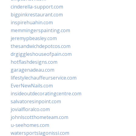
cinderella-support.com
bigpinkrestaurant.com
inspirehuahin.com
memmingerspainting.com
jeremypbeasley.com
thesandwichdepotcos.com
drgiggleshouseofpain.com
hotflashdesigns.com
garagenadeau.com
lifestylechauffeurservice.com
EverNewNails.com
insideoutdecoratingcentre.com
salvatoresinpoint.com
jovialfloralco.com
johnlscotthometeam.com
u-seehomes.com
watersportslagonissi.com