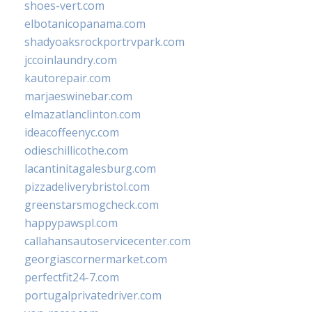
shoes-vert.com
elbotanicopanama.com
shadyoaksrockportrvpark.com
jccoinlaundry.com
kautorepair.com
marjaeswinebar.com
elmazatlanclinton.com
ideacoffeenyc.com
odieschillicothe.com
lacantinitagalesburg.com
pizzadeliverybristol.com
greenstarsmogcheck.com
happypawspl.com
callahansautoservicecenter.com
georgiascornermarket.com
perfectfit24-7.com
portugalprivatedriver.com