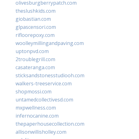
olivesburgberrypatch.com
theslushkids.com
giobastian.com
glpascensori.com
rifloorepoxy.com
woolleymillingandpaving.com
uptonpvd.com
2troublegrill.com
casateranga.com
sticksandstonesstudiooh.com
walkers-treeservice.com
shopmossi.com
untamedcollectivesd.com
mxpwellness.com
infernocanine.com
thepaperhousecollection.com
allisonwillisholley.com