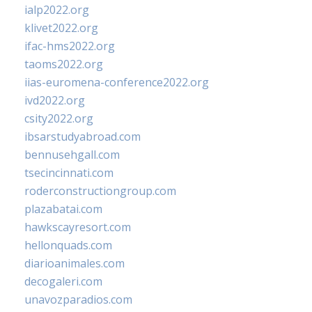
ialp2022.org
klivet2022.org
ifac-hms2022.org
taoms2022.org
iias-euromena-conference2022.org
ivd2022.org
csity2022.org
ibsarstudyabroad.com
bennusehgall.com
tsecincinnati.com
roderconstructiongroup.com
plazabatai.com
hawkscayresort.com
hellonquads.com
diarioanimales.com
decogaleri.com
unavozparadios.com