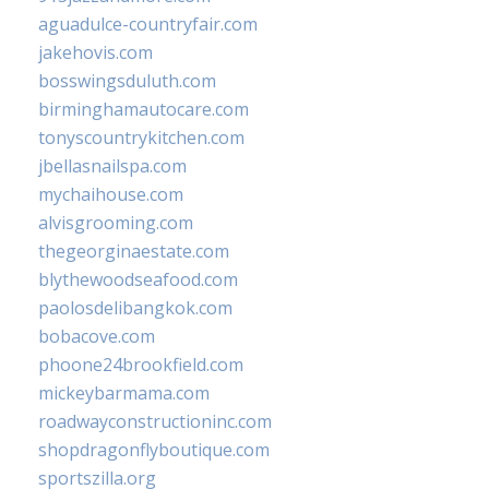
aguadulce-countryfair.com
jakehovis.com
bosswingsduluth.com
birminghamautocare.com
tonyscountrykitchen.com
jbellasnailspa.com
mychaihouse.com
alvisgrooming.com
thegeorginaestate.com
blythewoodseafood.com
paolosdelibangkok.com
bobacove.com
phoone24brookfield.com
mickeybarmama.com
roadwayconstructioninc.com
shopdragonflyboutique.com
sportszilla.org