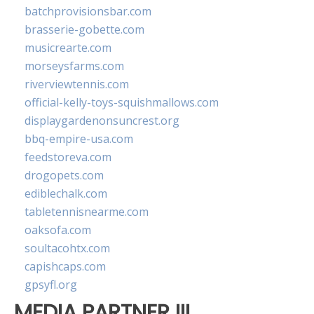
batchprovisionsbar.com
brasserie-gobette.com
musicrearte.com
morseysfarms.com
riverviewtennis.com
official-kelly-toys-squishmallows.com
displaygardenonsuncrest.org
bbq-empire-usa.com
feedstoreva.com
drogopets.com
ediblechalk.com
tabletennisnearme.com
oaksofa.com
soultacohtx.com
capishcaps.com
gpsyfl.org
MEDIA PARTNER III