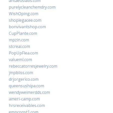
antaeuslabs.com
purelycleanchemdry.com
WishOping.com
shoplegacee.com
bonvivantshop.com
CupPlante.com
mpzin.com
stcreal.com
PopUpFlea.com
valueml.com
rebeccatorresjewelry.com
jmpbliss.com
drjorgerico.com
queensushipa.com
wendyweimerdds.com
ameri-camp.com
hrsreceivables.com
empconst1.com