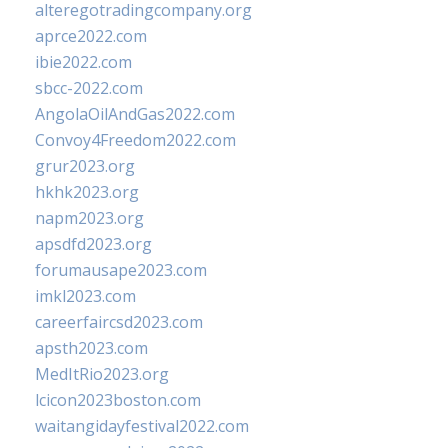
alteregotradingcompany.org
aprce2022.com
ibie2022.com
sbcc-2022.com
AngolaOilAndGas2022.com
Convoy4Freedom2022.com
grur2023.org
hkhk2023.org
napm2023.org
apsdfd2023.org
forumausape2023.com
imkl2023.com
careerfaircsd2023.com
apsth2023.com
MedItRio2023.org
lcicon2023boston.com
waitangidayfestival2022.com