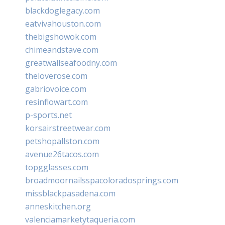
blackdoglegacy.com
eatvivahouston.com
thebigshowok.com
chimeandstave.com
greatwallseafoodny.com
theloverose.com
gabriovoice.com
resinflowart.com
p-sports.net
korsairstreetwear.com
petshopallston.com
avenue26tacos.com
topgglasses.com
broadmoornailsspacoloradosprings.com
missblackpasadena.com
anneskitchen.org
valenciamarketytaqueria.com