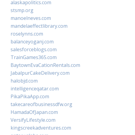
alaskapolitics.com
stsmp.org
manoelneves.com
mandelaeffectlibrary.com
roselynns.com
balanceyoganj.com
salesforceblogs.com
TrainGames365.com
BaytownEvaCationRentals.com
JabalpurCakeDelivery.com
halobjd.com
intelligenceqatar.com
PikaPikaApp.com
takecareofbusinessdfw.org
HamadaOfJapan.com
VersifyLifestyle.com
kingscreekadventures.com