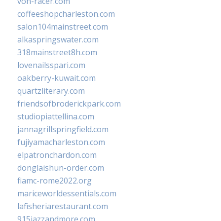
von-racer.com
coffeeshopcharleston.com
salon104mainstreet.com
alkaspringswater.com
318mainstreet8h.com
lovenailsspari.com
oakberry-kuwait.com
quartzliterary.com
friendsofbroderickpark.com
studiopiattellina.com
jannagrillspringfield.com
fujiyamacharleston.com
elpatronchardon.com
donglaishun-order.com
fiamc-rome2022.org
mariceworldessentials.com
lafisheriarestaurant.com
915jazzandmore.com