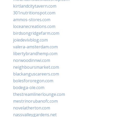
kirtlandcitytavern.com
301nutritionspot.com
ammos-stores.com
loceanecreations.com
birdsongridgefarm.com
joiedevivblog.com
valera-amsterdam.com
libertybrandhemp.com
norwoodinnwi.com
neighboursmarket.com
blackanguscareers.com
bolesfororegon.com
bodega-ole.com
thestreamlinerlounge.com
mestrinorubanofc.com
novelatherton.com
nassvalleygardens.net