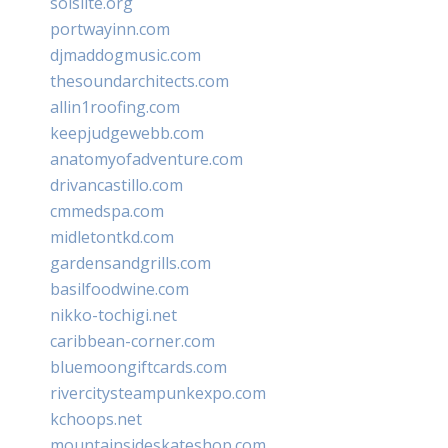
solslite.org
portwayinn.com
djmaddogmusic.com
thesoundarchitects.com
allin1roofing.com
keepjudgewebb.com
anatomyofadventure.com
drivancastillo.com
cmmedspa.com
midletontkd.com
gardensandgrills.com
basilfoodwine.com
nikko-tochigi.net
caribbean-corner.com
bluemoongiftcards.com
rivercitysteampunkexpo.com
kchoops.net
mountainsideskateshop.com