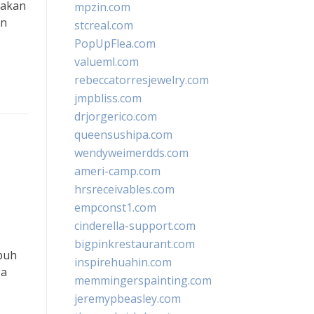
 akan
mpzin.com
in
stcreal.com
PopUpFlea.com
valueml.com
rebeccatorresjewelry.com
jmpbliss.com
drjorgerico.com
queensushipa.com
wendyweimerdds.com
ameri-camp.com
hrsreceivables.com
empconst1.com
cinderella-support.com
bigpinkrestaurant.com
ubuh
inspirehuahin.com
ga
memmingerspainting.com
jeremypbeasley.com