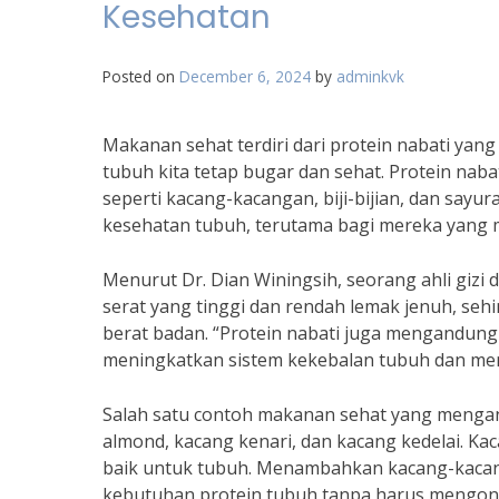
Kesehatan
Posted on
December 6, 2024
by
adminkvk
Makanan sehat terdiri dari protein nabati ya
tubuh kita tetap bugar dan sehat. Protein nab
seperti kacang-kacangan, biji-bijian, dan sayu
kesehatan tubuh, terutama bagi mereka yang m
Menurut Dr. Dian Winingsih, seorang ahli gizi 
serat yang tinggi dan rendah lemak jenuh, se
berat badan. “Protein nabati juga mengandung 
meningkatkan sistem kekebalan tubuh dan menc
Salah satu contoh makanan sehat yang mengan
almond, kacang kenari, dan kacang kedelai. Kac
baik untuk tubuh. Menambahkan kacang-kacan
kebutuhan protein tubuh tanpa harus mengon