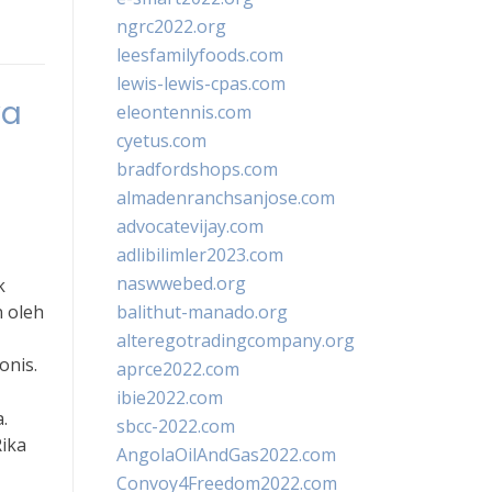
ngrc2022.org
leesfamilyfoods.com
lewis-lewis-cpas.com
ya
eleontennis.com
cyetus.com
bradfordshops.com
almadenranchsanjose.com
advocatevijay.com
adlibilimler2023.com
naswwebed.org
k
 oleh
balithut-manado.org
alteregotradingcompany.org
onis.
aprce2022.com
ibie2022.com
.
sbcc-2022.com
ika
AngolaOilAndGas2022.com
Convoy4Freedom2022.com