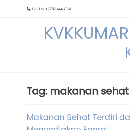
Skip
Call Us: +2782 444 YEAH
to
content
KVKKUMARI 
Tag:
makanan sehat t
Makanan Sehat Terdiri da
Menyediakan Energi