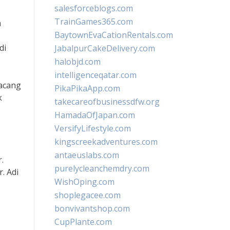
salesforceblogs.com
TrainGames365.com
a
BaytownEvaCationRentals.com
di
JabalpurCakeDelivery.com
halobjd.com
intelligenceqatar.com
kacang
PikaPikaApp.com
k
takecareofbusinessdfw.org
HamadaOfJapan.com
VersifyLifestyle.com
kingscreekadventures.com
antaeuslabs.com
.
purelycleanchemdry.com
. Adi
WishOping.com
shoplegacee.com
bonvivantshop.com
CupPlante.com