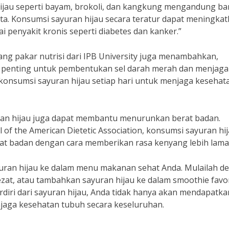
an hijau seperti bayam, brokoli, dan kangkung mengandung b
ita. Konsumsi sayuran hijau secara teratur dapat meningka
penyakit kronis seperti diabetes dan kanker.”
eorang pakar nutrisi dari IPB University juga menambahkan,
g penting untuk pembentukan sel darah merah dan menjaga
 konsumsi sayuran hijau setiap hari untuk menjaga kesehat
yuran hijau juga dapat membantu menurunkan berat badan.
 of the American Dietetic Association, konsumsi sayuran hi
t badan dengan cara memberikan rasa kenyang lebih lama
yuran hijau ke dalam menu makanan sehat Anda. Mulailah d
zat, atau tambahkan sayuran hijau ke dalam smoothie favor
iri dari sayuran hijau, Anda tidak hanya akan mendapatka
njaga kesehatan tubuh secara keseluruhan.