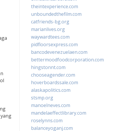
theintexperience.com
unboundedthefilm.com
catfriends-bg.org
marianlives.org
waywardtees.com
aga
pidfloorsexpress.com
bancodevenezuelaen.com
bettermoodfoodcorporation.com
hingstonnt.com
an
chooseagender.com
ol
hoverboardssale.com
alaskapolitics.com
stsmp.org
manoelneves.com
ang
mandelaeffectlibrary.com
t yang
roselynns.com
balanceyoganj.com