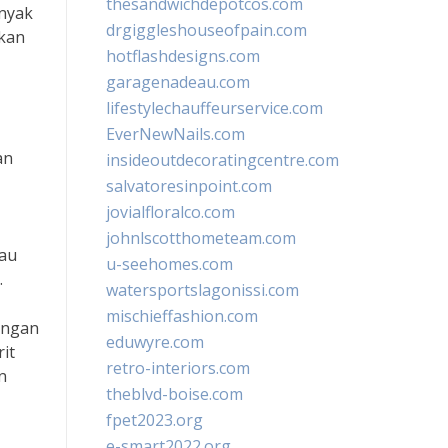
thesandwichdepotcos.com
anyak
drgiggleshouseofpain.com
tkan
hotflashdesigns.com
garagenadeau.com
lifestylechauffeurservice.com
EverNewNails.com
an
insideoutdecoratingcentre.com
salvatoresinpoint.com
jovialfloralco.com
johnlscotthometeam.com
jau
u-seehomes.com
.
watersportslagonissi.com
mischieffashion.com
engan
eduwyre.com
it
retro-interiors.com
n
theblvd-boise.com
fpet2023.org
e-smart2022.org