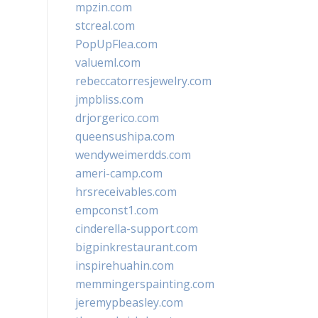
mpzin.com
stcreal.com
PopUpFlea.com
valueml.com
rebeccatorresjewelry.com
jmpbliss.com
drjorgerico.com
queensushipa.com
wendyweimerdds.com
ameri-camp.com
hrsreceivables.com
empconst1.com
cinderella-support.com
bigpinkrestaurant.com
inspirehuahin.com
memmingerspainting.com
jeremypbeasley.com