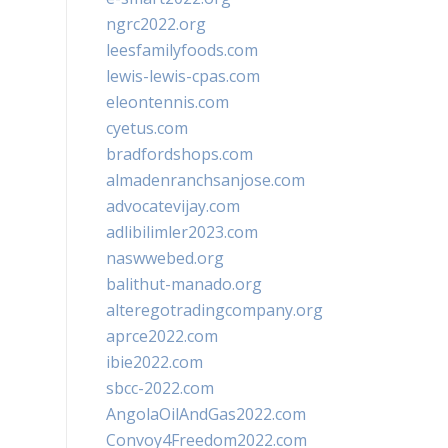
ngrc2022.org
leesfamilyfoods.com
lewis-lewis-cpas.com
eleontennis.com
cyetus.com
bradfordshops.com
almadenranchsanjose.com
advocatevijay.com
adlibilimler2023.com
naswwebed.org
balithut-manado.org
alteregotradingcompany.org
aprce2022.com
ibie2022.com
sbcc-2022.com
AngolaOilAndGas2022.com
Convoy4Freedom2022.com