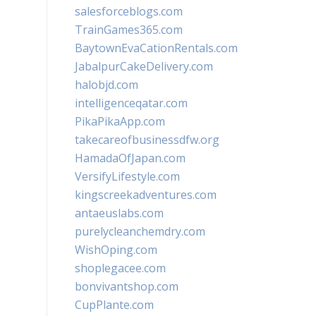
salesforceblogs.com
TrainGames365.com
BaytownEvaCationRentals.com
JabalpurCakeDelivery.com
halobjd.com
intelligenceqatar.com
PikaPikaApp.com
takecareofbusinessdfw.org
HamadaOfJapan.com
VersifyLifestyle.com
kingscreekadventures.com
antaeuslabs.com
purelycleanchemdry.com
WishOping.com
shoplegacee.com
bonvivantshop.com
CupPlante.com