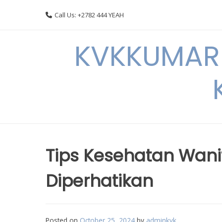
Skip
Call Us: +2782 444 YEAH
to
content
KVKKUMARI 
Tips Kesehatan Wani
Diperhatikan
Posted on
October 25, 2024
by
adminkvk