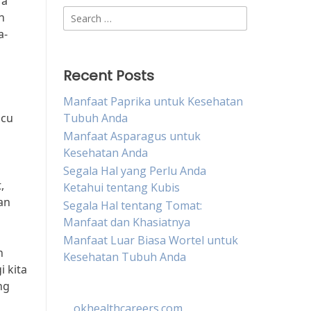
ra
Search
n
for:
a-
Recent Posts
Manfaat Paprika untuk Kesehatan
icu
Tubuh Anda
Manfaat Asparagus untuk
Kesehatan Anda
Segala Hal yang Perlu Anda
,
Ketahui tentang Kubis
an
Segala Hal tentang Tomat:
Manfaat dan Khasiatnya
Manfaat Luar Biasa Wortel untuk
h
Kesehatan Tubuh Anda
i kita
ng
okhealthcareers.com