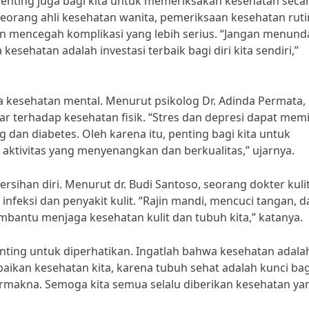
enting juga bagi kita untuk memeriksakan kesehatan seca
 seorang ahli kesehatan wanita, pemeriksaan kesehatan ruti
n mencegah komplikasi yang lebih serius. “Jangan menund
ehatan adalah investasi terbaik bagi diri kita sendiri,”
aga kesehatan mental. Menurut psikolog Dr. Adinda Permata,
r terhadap kesehatan fisik. “Stres dan depresi dapat mem
ng dan diabetes. Oleh karena itu, penting bagi kita untuk
ktivitas yang menyenangkan dan berkualitas,” ujarnya.
rsihan diri. Menurut dr. Budi Santoso, seorang dokter kulit
feksi dan penyakit kulit. “Rajin mandi, mencuci tangan, d
bantu menjaga kesehatan kulit dan tubuh kita,” katanya.
enting untuk diperhatikan. Ingatlah bahwa kesehatan adala
 abaikan kesehatan kita, karena tubuh sehat adalah kunci bag
rmakna. Semoga kita semua selalu diberikan kesehatan ya