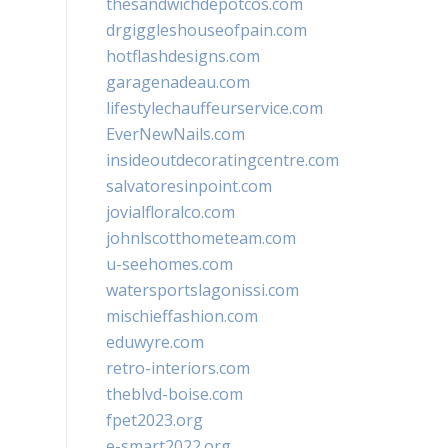
thesandwichdepotcos.com
drgiggleshouseofpain.com
hotflashdesigns.com
garagenadeau.com
lifestylechauffeurservice.com
EverNewNails.com
insideoutdecoratingcentre.com
salvatoresinpoint.com
jovialfloralco.com
johnlscotthometeam.com
u-seehomes.com
watersportslagonissi.com
mischieffashion.com
eduwyre.com
retro-interiors.com
theblvd-boise.com
fpet2023.org
e-smart2022.org