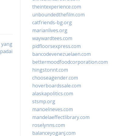
theintexperience.com
unboundedthefilm.com
catfriends-bg.org
marianlives.org
waywardtees.com
 yang
pidfloorsexpress.com
padai
bancodevenezuelaen.com
bettermoodfoodcorporation.com
hingstonnt.com
chooseagender.com
hoverboardssale.com
alaskapolitics.com
stsmp.org
manoelneves.com
mandelaeffectlibrary.com
roselynns.com
balanceyoganj.com