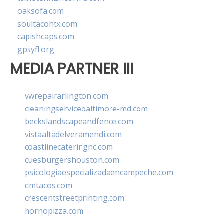
oaksofa.com
soultacohtx.com
capishcaps.com
gpsyfl.org
MEDIA PARTNER III
vwrepairarlington.com
cleaningservicebaltimore-md.com
beckslandscapeandfence.com
vistaaltadelveramendi.com
coastlinecateringnc.com
cuesburgershouston.com
psicologiaespecializadaencampeche.com
dmtacos.com
crescentstreetprinting.com
hornopizza.com