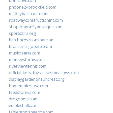
bobacove.com
phoone24brookfield.com
mickeybarmama.com
roadwayconstructioninc.com
shopdragonflyboutique.com
sportszilla.org
batchprovisionsbar.com
brasserie-gobette.com
musicrearte.com
morseysfarms.com
riverviewtennis.com
official-kelly-toys-squishmallows.com
displaygardenonsuncrest.org
bbq-empire-usa.com
feedstoreva.com
drogopets.com
ediblechalk.com
tabletennisnearme.com