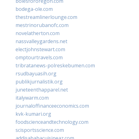
bolesfororegon.com
bodega-ole.com
thestreamlinerlounge.com
mestrinorubanofc.com
novelatherton.com
nassvalleygardens.net
electjohnstewart.com
omptourtravels.com
tribratanews-polreskebumen.com
rsudbayuasih.org
publikjurnalistik.org
juneteenthapparel.net
italywarm.com
journaloffinanceeconomics.com
kvk-kumari.org
foodscienceandtechnology.com
scisportsscience.com
addisababacuisineaz.com