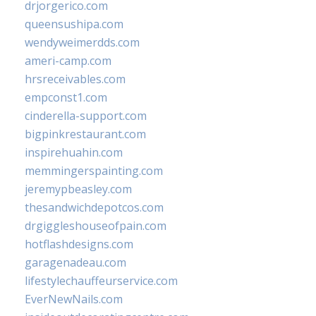
drjorgerico.com
queensushipa.com
wendyweimerdds.com
ameri-camp.com
hrsreceivables.com
empconst1.com
cinderella-support.com
bigpinkrestaurant.com
inspirehuahin.com
memmingerspainting.com
jeremypbeasley.com
thesandwichdepotcos.com
drgiggleshouseofpain.com
hotflashdesigns.com
garagenadeau.com
lifestylechauffeurservice.com
EverNewNails.com