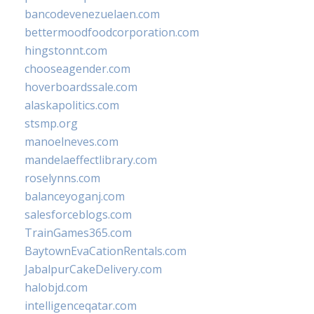
bancodevenezuelaen.com
bettermoodfoodcorporation.com
hingstonnt.com
chooseagender.com
hoverboardssale.com
alaskapolitics.com
stsmp.org
manoelneves.com
mandelaeffectlibrary.com
roselynns.com
balanceyoganj.com
salesforceblogs.com
TrainGames365.com
BaytownEvaCationRentals.com
JabalpurCakeDelivery.com
halobjd.com
intelligenceqatar.com