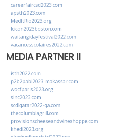
careerfaircsd2023.com
apsth2023.com
MedItRio2023.org
lcicon2023boston.com
waitangidayfestival2022.com
vacancesscolaires2022.com
MEDIA PARTNER II
isth2022.com
p2b2pabi2023-makassar.com
wocfparis2023.org
sinc2023.com
scdlqatar2022-qa.com
thecolumbiagrill.com
provisionscheeseandwineshoppe.com
khedi2023.org