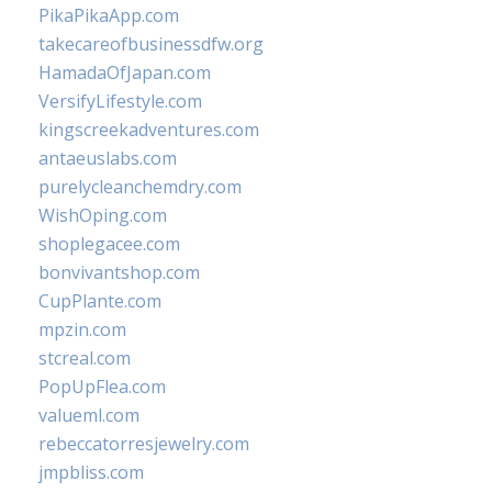
PikaPikaApp.com
takecareofbusinessdfw.org
HamadaOfJapan.com
VersifyLifestyle.com
kingscreekadventures.com
antaeuslabs.com
purelycleanchemdry.com
WishOping.com
shoplegacee.com
bonvivantshop.com
CupPlante.com
mpzin.com
stcreal.com
PopUpFlea.com
valueml.com
rebeccatorresjewelry.com
jmpbliss.com