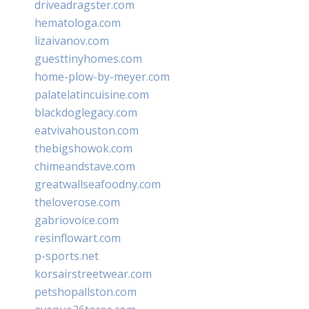
driveadragster.com
hematologa.com
lizaivanov.com
guesttinyhomes.com
home-plow-by-meyer.com
palatelatincuisine.com
blackdoglegacy.com
eatvivahouston.com
thebigshowok.com
chimeandstave.com
greatwallseafoodny.com
theloverose.com
gabriovoice.com
resinflowart.com
p-sports.net
korsairstreetwear.com
petshopallston.com