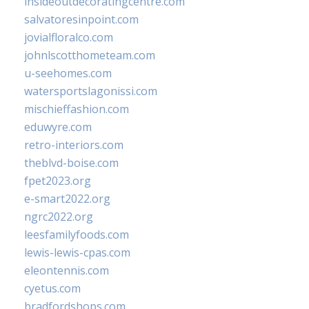
insideoutdecoratingcentre.com
salvatoresinpoint.com
jovialfloralco.com
johnlscotthometeam.com
u-seehomes.com
watersportslagonissi.com
mischieffashion.com
eduwyre.com
retro-interiors.com
theblvd-boise.com
fpet2023.org
e-smart2022.org
ngrc2022.org
leesfamilyfoods.com
lewis-lewis-cpas.com
eleontennis.com
cyetus.com
bradfordshops.com