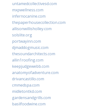
untamedcollectivesd.com
mxpwellness.com
infernocanine.com
thepaperhousecollection.com
allisonwillisholley.com
solslite.org
portwayinn.com
djmaddogmusic.com
thesoundarchitects.com
allin1roofing.com
keepjudgewebb.com
anatomyofadventure.com
drivancastillo.com
cmmedspa.com
midletontkd.com
gardensandgrills.com
basilfoodwine.com