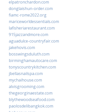
elpatronchardon.com
donglaishun-order.com
fiamc-rome2022.org
mariceworldessentials.com
lafisheriarestaurant.com
915jazzandmore.com
aguadulce-countryfair.com
jakehovis.com
bosswingsduluth.com
birminghamautocare.com
tonyscountrykitchen.com
jbellasnailspa.com
mychaihouse.com
alvisgrooming.com
thegeorginaestate.com
blythewoodseafood.com
paolosdelibangkok.com