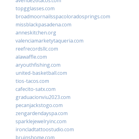
avenue26tacos.com
topgglasses.com
broadmoornailsspacoloradosprings.com
missblackpasadena.com
anneskitchen.org
valenciamarketytaqueria.com
reefrecordsllc.com
alawaffle.com
aryouthfishing.com
united-basketball.com
tios-tacos.com
cafecito-satx.com
graduacionviu2023.com
pecanjackstogo.com
zengardendayspa.com
sparklejewelryinc.com
ironcladtattoostudio.com
bruinshome.com