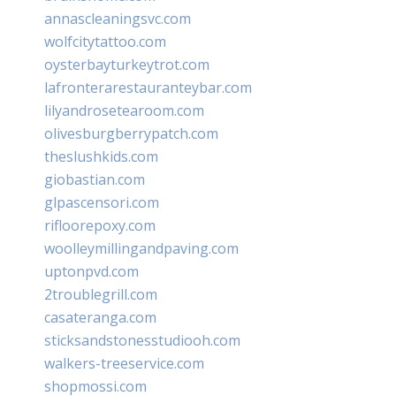
annascleaningsvc.com
wolfcitytattoo.com
oysterbayturkeytrot.com
lafronterarestauranteybar.com
lilyandrosetearoom.com
olivesburgberrypatch.com
theslushkids.com
giobastian.com
glpascensori.com
rifloorepoxy.com
woolleymillingandpaving.com
uptonpvd.com
2troublegrill.com
casateranga.com
sticksandstonesstudiooh.com
walkers-treeservice.com
shopmossi.com