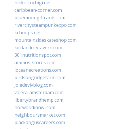
nikko-tochigi.net
caribbean-corner.com
bluemoongiftcards.com
rivercitysteampunkexpo.com
kchoops.net
mountainsideskateshop.com
kirtlandcitytavern.com
301nutritionspot.com
ammos-stores.com
loceanecreations.com
birdsongridgefarm.com
joiedevivblog.com
valera-amsterdam.com
libertybrandhemp.com
norwoodinnwi.com
neighboursmarket.com
blackanguscareers.com