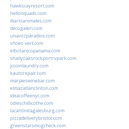
hawkscayresort.com
hellonquads.com
diarioanimales.com
decogaleri.com
unavozparadios.com
shoes-vert.com
elbotanicopanama.com
shadyoaksrockportrvpark.com
jccoinlaundry.com
kautorepair.com
marjaeswinebar.com
elmazatlanclinton.com
ideacoffeenyc.com
odieschillicothe.com
lacantinitagalesburg.com
pizzadeliverybristol.com
greenstarsmogcheck.com