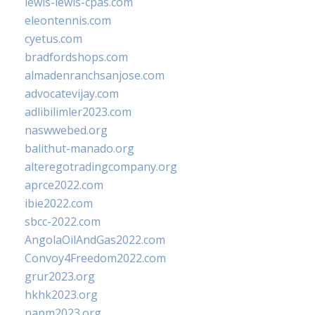
lewis-lewis-cpas.com
eleontennis.com
cyetus.com
bradfordshops.com
almadenranchsanjose.com
advocatevijay.com
adlibilimler2023.com
naswwebed.org
balithut-manado.org
alteregotradingcompany.org
aprce2022.com
ibie2022.com
sbcc-2022.com
AngolaOilAndGas2022.com
Convoy4Freedom2022.com
grur2023.org
hkhk2023.org
napm2023.org