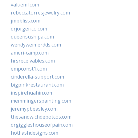
valueml.com
rebeccatorresjewelry.com
jmpbliss.com
drjorgerico.com
queensushipa.com
wendyweimerdds.com
ameri-camp.com
hrsreceivables.com
empconst1.com
cinderella-support.com
bigpinkrestaurant.com
inspirehuahin.com
memmingerspainting.com
jeremypbeasley.com
thesandwichdepotcos.com
drgiggleshouseofpain.com
hotflashdesigns.com