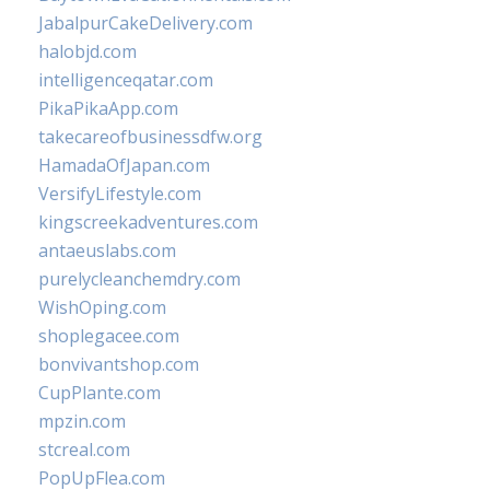
JabalpurCakeDelivery.com
halobjd.com
intelligenceqatar.com
PikaPikaApp.com
takecareofbusinessdfw.org
HamadaOfJapan.com
VersifyLifestyle.com
kingscreekadventures.com
antaeuslabs.com
purelycleanchemdry.com
WishOping.com
shoplegacee.com
bonvivantshop.com
CupPlante.com
mpzin.com
stcreal.com
PopUpFlea.com