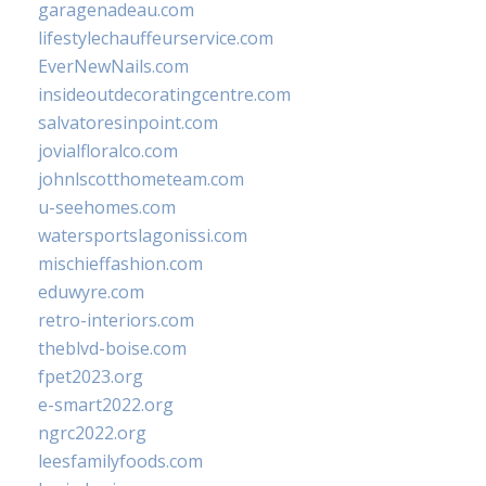
garagenadeau.com
lifestylechauffeurservice.com
EverNewNails.com
insideoutdecoratingcentre.com
salvatoresinpoint.com
jovialfloralco.com
johnlscotthometeam.com
u-seehomes.com
watersportslagonissi.com
mischieffashion.com
eduwyre.com
retro-interiors.com
theblvd-boise.com
fpet2023.org
e-smart2022.org
ngrc2022.org
leesfamilyfoods.com