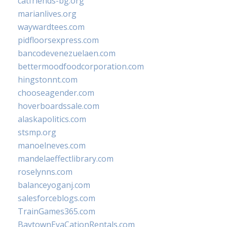
catfriends-bg.org
marianlives.org
waywardtees.com
pidfloorsexpress.com
bancodevenezuelaen.com
bettermoodfoodcorporation.com
hingstonnt.com
chooseagender.com
hoverboardssale.com
alaskapolitics.com
stsmp.org
manoelneves.com
mandelaeffectlibrary.com
roselynns.com
balanceyoganj.com
salesforceblogs.com
TrainGames365.com
BaytownEvaCationRentals.com