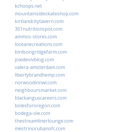
kchoops.net
mountainsideskateshop.com
kirtlandcitytavern.com
301nutritionspot.com
ammos-stores.com
loceanecreations.com
birdsongridgefarm.com
joiedevivblog.com
valera-amsterdam.com
libertybrandhemp.com
norwoodinnwi.com
neighboursmarket.com
blackanguscareers.com
bolesfororegon.com
bodega-ole.com
thestreamlinerlounge.com
mestrinorubanofc.com