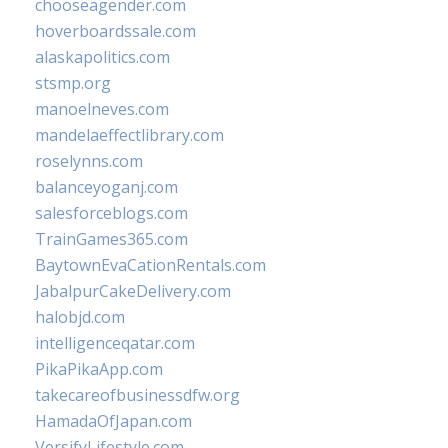
chooseagender.com
hoverboardssale.com
alaskapolitics.com
stsmp.org
manoelneves.com
mandelaeffectlibrary.com
roselynns.com
balanceyoganj.com
salesforceblogs.com
TrainGames365.com
BaytownEvaCationRentals.com
JabalpurCakeDelivery.com
halobjd.com
intelligenceqatar.com
PikaPikaApp.com
takecareofbusinessdfw.org
HamadaOfJapan.com
VersifyLifestyle.com