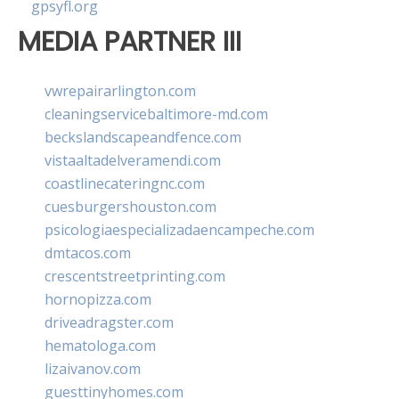
gpsyfl.org
MEDIA PARTNER III
vwrepairarlington.com
cleaningservicebaltimore-md.com
beckslandscapeandfence.com
vistaaltadelveramendi.com
coastlinecateringnc.com
cuesburgershouston.com
psicologiaespecializadaencampeche.com
dmtacos.com
crescentstreetprinting.com
hornopizza.com
driveadragster.com
hematologa.com
lizaivanov.com
guesttinyhomes.com