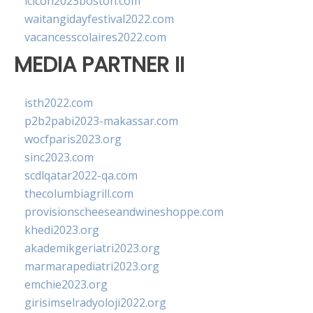
lcicon2023boston.com
waitangidayfestival2022.com
vacancesscolaires2022.com
MEDIA PARTNER II
isth2022.com
p2b2pabi2023-makassar.com
wocfparis2023.org
sinc2023.com
scdlqatar2022-qa.com
thecolumbiagrill.com
provisionscheeseandwineshoppe.com
khedi2023.org
akademikgeriatri2023.org
marmarapediatri2023.org
emchie2023.org
girisimselradyoloji2022.org