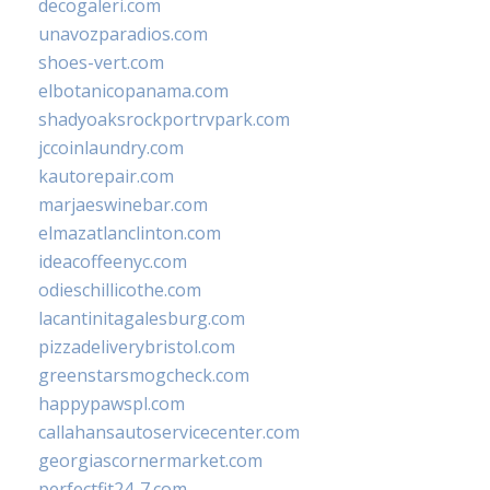
decogaleri.com
unavozparadios.com
shoes-vert.com
elbotanicopanama.com
shadyoaksrockportrvpark.com
jccoinlaundry.com
kautorepair.com
marjaeswinebar.com
elmazatlanclinton.com
ideacoffeenyc.com
odieschillicothe.com
lacantinitagalesburg.com
pizzadeliverybristol.com
greenstarsmogcheck.com
happypawspl.com
callahansautoservicecenter.com
georgiascornermarket.com
perfectfit24-7.com