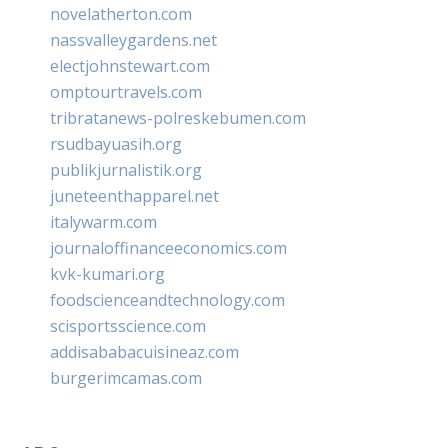
novelatherton.com
nassvalleygardens.net
electjohnstewart.com
omptourtravels.com
tribratanews-polreskebumen.com
rsudbayuasih.org
publikjurnalistik.org
juneteenthapparel.net
italywarm.com
journaloffinanceeconomics.com
kvk-kumari.org
foodscienceandtechnology.com
scisportsscience.com
addisababacuisineaz.com
burgerimcamas.com