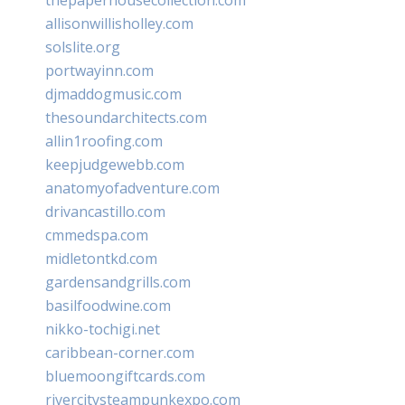
allisonwillisholley.com
solslite.org
portwayinn.com
djmaddogmusic.com
thesoundarchitects.com
allin1roofing.com
keepjudgewebb.com
anatomyofadventure.com
drivancastillo.com
cmmedspa.com
midletontkd.com
gardensandgrills.com
basilfoodwine.com
nikko-tochigi.net
caribbean-corner.com
bluemoongiftcards.com
rivercitysteampunkexpo.com