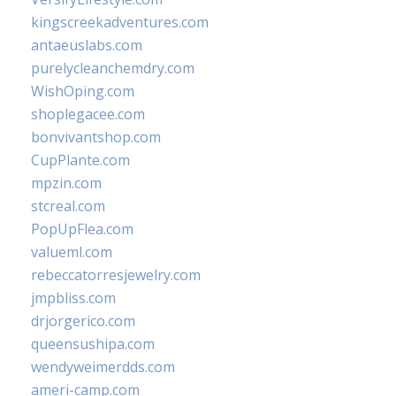
kingscreekadventures.com
antaeuslabs.com
purelycleanchemdry.com
WishOping.com
shoplegacee.com
bonvivantshop.com
CupPlante.com
mpzin.com
stcreal.com
PopUpFlea.com
valueml.com
rebeccatorresjewelry.com
jmpbliss.com
drjorgerico.com
queensushipa.com
wendyweimerdds.com
ameri-camp.com