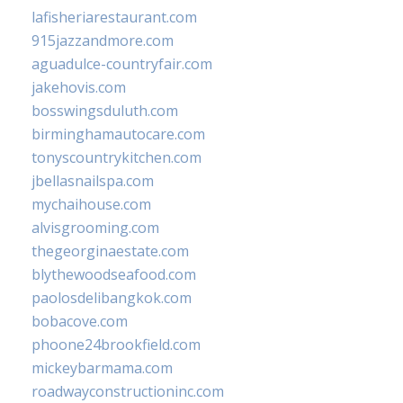
lafisheriarestaurant.com
915jazzandmore.com
aguadulce-countryfair.com
jakehovis.com
bosswingsduluth.com
birminghamautocare.com
tonyscountrykitchen.com
jbellasnailspa.com
mychaihouse.com
alvisgrooming.com
thegeorginaestate.com
blythewoodseafood.com
paolosdelibangkok.com
bobacove.com
phoone24brookfield.com
mickeybarmama.com
roadwayconstructioninc.com