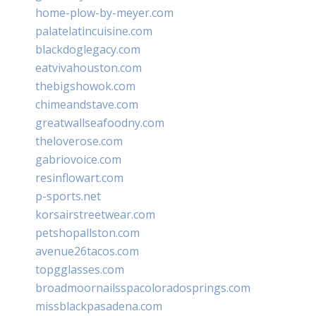
home-plow-by-meyer.com
palatelatincuisine.com
blackdoglegacy.com
eatvivahouston.com
thebigshowok.com
chimeandstave.com
greatwallseafoodny.com
theloverose.com
gabriovoice.com
resinflowart.com
p-sports.net
korsairstreetwear.com
petshopallston.com
avenue26tacos.com
topgglasses.com
broadmoornailsspacoloradosprings.com
missblackpasadena.com