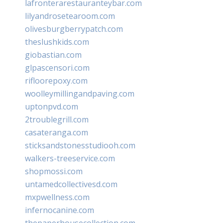
lafronterarestauranteybar.com
lilyandrosetearoom.com
olivesburgberrypatch.com
theslushkids.com
giobastian.com
glpascensori.com
rifloorepoxy.com
woolleymillingandpaving.com
uptonpvd.com
2troublegrill.com
casateranga.com
sticksandstonesstudiooh.com
walkers-treeservice.com
shopmossi.com
untamedcollectivesd.com
mxpwellness.com
infernocanine.com
thepaperhousecollection.com