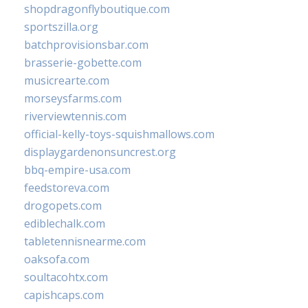
shopdragonflyboutique.com
sportszilla.org
batchprovisionsbar.com
brasserie-gobette.com
musicrearte.com
morseysfarms.com
riverviewtennis.com
official-kelly-toys-squishmallows.com
displaygardenonsuncrest.org
bbq-empire-usa.com
feedstoreva.com
drogopets.com
ediblechalk.com
tabletennisnearme.com
oaksofa.com
soultacohtx.com
capishcaps.com