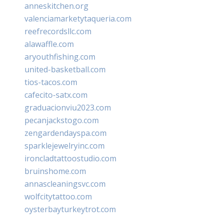
anneskitchen.org
valenciamarketytaqueria.com
reefrecordsllc.com
alawaffle.com
aryouthfishing.com
united-basketball.com
tios-tacos.com
cafecito-satx.com
graduacionviu2023.com
pecanjackstogo.com
zengardendayspa.com
sparklejewelryinc.com
ironcladtattoostudio.com
bruinshome.com
annascleaningsvc.com
wolfcitytattoo.com
oysterbayturkeytrot.com