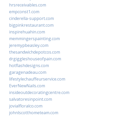
hrsreceivables.com
empconst1.com
cinderella-support.com
bigpinkrestaurant.com
inspirehuahin.com
memmingerspainting.com
jeremypbeasley.com
thesandwichdepotcos.com
drgiggleshouseofpain.com
hotflashdesigns.com
garagenadeau.com
lifestylechauffeurservice.com
EverNewNails.com
insideoutdecoratingcentre.com
salvatoresinpoint.com
jovialfloralco.com
johnlscotthometeam.com