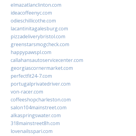
elmazatlanclinton.com
ideacoffeenyc.com
odieschillicothe.com
lacantinitagalesburg.com
pizzadeliverybristol.com
greenstarsmogcheck.com
happypawspl.com
callahansautoservicecenter.com
georgiascornermarket.com
perfectfit24-7.com
portugalprivatedriver.com
von-racer.com
coffeeshopcharleston.com
salon104mainstreet.com
alkaspringswater.com
318mainstreet8h.com
lovenailsspari.com