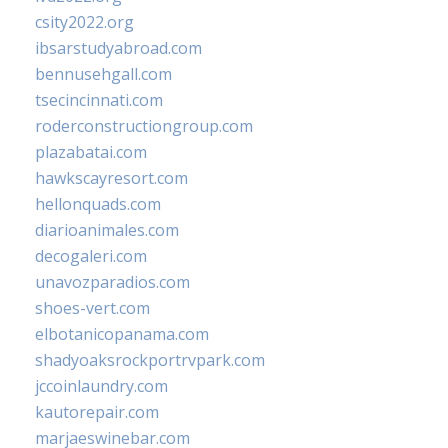
csity2022.org
ibsarstudyabroad.com
bennusehgall.com
tsecincinnati.com
roderconstructiongroup.com
plazabatai.com
hawkscayresort.com
hellonquads.com
diarioanimales.com
decogaleri.com
unavozparadios.com
shoes-vert.com
elbotanicopanama.com
shadyoaksrockportrvpark.com
jccoinlaundry.com
kautorepair.com
marjaeswinebar.com