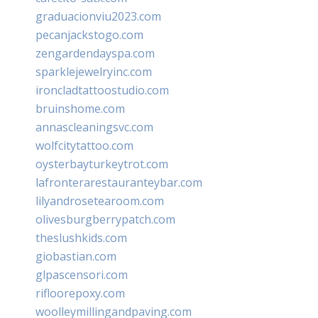
graduacionviu2023.com
pecanjackstogo.com
zengardendayspa.com
sparklejewelryinc.com
ironcladtattoostudio.com
bruinshome.com
annascleaningsvc.com
wolfcitytattoo.com
oysterbayturkeytrot.com
lafronterarestauranteybar.com
lilyandrosetearoom.com
olivesburgberrypatch.com
theslushkids.com
giobastian.com
glpascensori.com
rifloorepoxy.com
woolleymillingandpaving.com