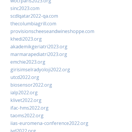
wocfparis2023.org
sinc2023.com
scdlqatar2022-qa.com
thecolumbiagrill.com
provisionscheeseandwineshoppe.com
khedi2023.org
akademikgeriatri2023.org
marmarapediatri2023.org
emchie2023.org
girisimselradyoloji2022.org
utcd2022.org
biosensor2022.org
ialp2022.org
klivet2022.org
ifac-hms2022.org
taoms2022.org
iias-euromena-conference2022.org
ivd2022.org