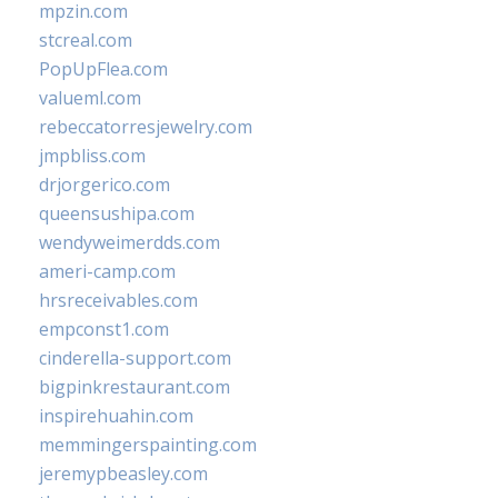
mpzin.com
stcreal.com
PopUpFlea.com
valueml.com
rebeccatorresjewelry.com
jmpbliss.com
drjorgerico.com
queensushipa.com
wendyweimerdds.com
ameri-camp.com
hrsreceivables.com
empconst1.com
cinderella-support.com
bigpinkrestaurant.com
inspirehuahin.com
memmingerspainting.com
jeremypbeasley.com