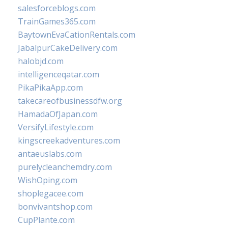
salesforceblogs.com
TrainGames365.com
BaytownEvaCationRentals.com
JabalpurCakeDelivery.com
halobjd.com
intelligenceqatar.com
PikaPikaApp.com
takecareofbusinessdfw.org
HamadaOfJapan.com
VersifyLifestyle.com
kingscreekadventures.com
antaeuslabs.com
purelycleanchemdry.com
WishOping.com
shoplegacee.com
bonvivantshop.com
CupPlante.com