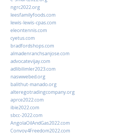
ngrc2022.org
leesfamilyfoods.com
lewis-lewis-cpas.com
eleontennis.com
cyetus.com
bradfordshops.com
almadenranchsanjose.com
advocatevijay.com
adlibilimler2023.com
naswwebed.org
balithut-manado.org
alteregotradingcompany.org
aprce2022.com
ibie2022.com
sbcc-2022.com
AngolaOilAndGas2022.com
Convoy4Freedom2022.com