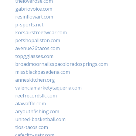
theloverose.com
gabriovoice.com
resinflowart.com
p-sports.net
korsairstreetwear.com
petshopallston.com
avenue26tacos.com
topgglasses.com
broadmoornailsspacoloradosprings.com
missblackpasadena.com
anneskitchen.org
valenciamarketytaqueria.com
reefrecordsllc.com
alawaffle.com
aryouthfishing.com
united-basketball.com
tios-tacos.com
cafecito-satx.com