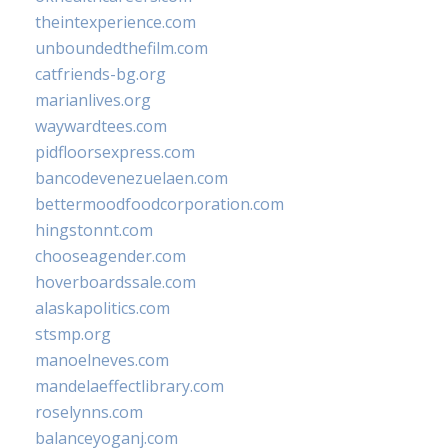
theintexperience.com
unboundedthefilm.com
catfriends-bg.org
marianlives.org
waywardtees.com
pidfloorsexpress.com
bancodevenezuelaen.com
bettermoodfoodcorporation.com
hingstonnt.com
chooseagender.com
hoverboardssale.com
alaskapolitics.com
stsmp.org
manoelneves.com
mandelaeffectlibrary.com
roselynns.com
balanceyoganj.com