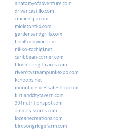
anatomyofadventure.com
drivancastillo.com
cmmedspa.com
midletontkd.com
gardensandgrills.com
basilfoodwine.com
nikko-tochigi.net
caribbean-corner.com
bluemoongiftcards.com
rivercitysteampunkexpo.com
kchoops.net
mountainsideskateshop.com
kirtlandcitytavern.com
301nutritionspot.com
ammos-stores.com
loceanecreations.com
birdsongridgefarm.com