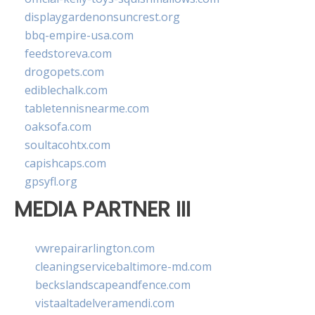
displaygardenonsuncrest.org
bbq-empire-usa.com
feedstoreva.com
drogopets.com
ediblechalk.com
tabletennisnearme.com
oaksofa.com
soultacohtx.com
capishcaps.com
gpsyfl.org
MEDIA PARTNER III
vwrepairarlington.com
cleaningservicebaltimore-md.com
beckslandscapeandfence.com
vistaaltadelveramendi.com