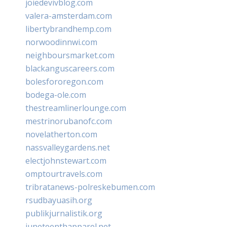
joiedevivblog.com
valera-amsterdam.com
libertybrandhemp.com
norwoodinnwi.com
neighboursmarket.com
blackanguscareers.com
bolesfororegon.com
bodega-ole.com
thestreamlinerlounge.com
mestrinorubanofc.com
novelatherton.com
nassvalleygardens.net
electjohnstewart.com
omptourtravels.com
tribratanews-polreskebumen.com
rsudbayuasih.org
publikjurnalistik.org
juneteenthapparel.net