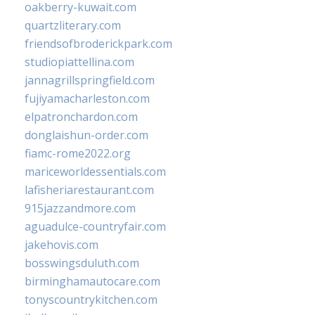
oakberry-kuwait.com
quartzliterary.com
friendsofbroderickpark.com
studiopiattellina.com
jannagrillspringfield.com
fujiyamacharleston.com
elpatronchardon.com
donglaishun-order.com
fiamc-rome2022.org
mariceworldessentials.com
lafisheriarestaurant.com
915jazzandmore.com
aguadulce-countryfair.com
jakehovis.com
bosswingsduluth.com
birminghamautocare.com
tonyscountrykitchen.com