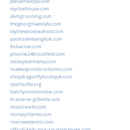
jbellasnailspa.com
mychaihouse.com
alvisgrooming.com
thegeorginaestate.com
blythewoodseafood.com
paolosdelibangkok.com
bobacove.com
phoone24brookfield.com
mickeybarmama.com
roadwayconstructioninc.com
shopdragonflyboutique.com
sportszilla.org
batchprovisionsbar.com
brasserie-gobette.com
musicrearte.com
morseysfarms.com
riverviewtennis.com
official-kelly-toys-squishmallows.com