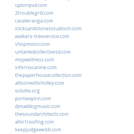
uptonpvd.com
2troublegrill.com
casateranga.com
sticksandstonesstudiooh.com
walkers-treeservice.com
shopmossi.com
untamedcollectivesd.com
mxpwellness.com
infernocanine.com
thepaperhousecollection.com
allisonwillisholley.com
solslite.org
portwayinn.com
djmaddogmusic.com
thesoundarchitects.com
allin1roofing.com
keepjudgewebb.com