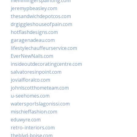
memmingerspainting.com
jeremypbeasley.com
thesandwichdepotcos.com
drgiggleshouseofpain.com
hotflashdesigns.com
garagenadeau.com
lifestylechauffeurservice.com
EverNewNails.com
insideoutdecoratingcentre.com
salvatoresinpoint.com
jovialfloralco.com
johnlscotthometeam.com
u-seehomes.com
watersportslagonissi.com
mischieffashion.com
eduwyre.com
retro-interiors.com
theblvd-boise.com