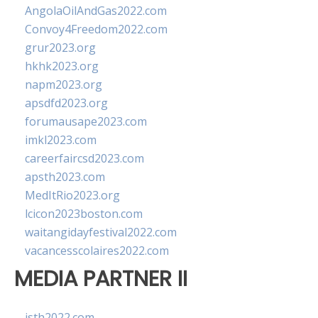
AngolaOilAndGas2022.com
Convoy4Freedom2022.com
grur2023.org
hkhk2023.org
napm2023.org
apsdfd2023.org
forumausape2023.com
imkl2023.com
careerfaircsd2023.com
apsth2023.com
MedItRio2023.org
lcicon2023boston.com
waitangidayfestival2022.com
vacancesscolaires2022.com
MEDIA PARTNER II
isth2022.com