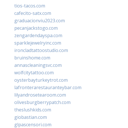
tios-tacos.com
cafecito-satx.com
graduacionviu2023.com
pecanjackstogo.com
zengardendayspa.com
sparklejewelryinc.com
ironcladtattoostudio.com
bruinshome.com
annascleaningsvc.com
wolfcitytattoo.com
oysterbayturkeytrot.com
lafronterarestauranteybar.com
lilyandrosetearoom.com
olivesburgberrypatch.com
theslushkids.com
giobastian.com
glpascensori.com