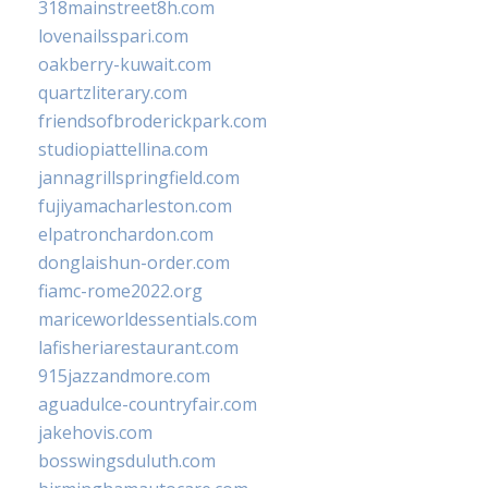
318mainstreet8h.com
lovenailsspari.com
oakberry-kuwait.com
quartzliterary.com
friendsofbroderickpark.com
studiopiattellina.com
jannagrillspringfield.com
fujiyamacharleston.com
elpatronchardon.com
donglaishun-order.com
fiamc-rome2022.org
mariceworldessentials.com
lafisheriarestaurant.com
915jazzandmore.com
aguadulce-countryfair.com
jakehovis.com
bosswingsduluth.com