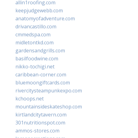
allin1roofing.com
keepjudgewebb.com
anatomyofadventure.com
drivancastillo.com
cmmedspa.com
midletontkd.com
gardensandgrills.com
basilfoodwine.com
nikko-tochigi.net
caribbean-corner.com
bluemoongiftcards.com
rivercitysteampunkexpo.com
kchoops.net
mountainsideskateshop.com
kirtlandcitytavern.com
301nutritionspot.com
ammos-stores.com