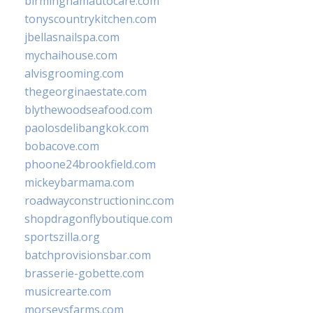
birminghamautocare.com
tonyscountrykitchen.com
jbellasnailspa.com
mychaihouse.com
alvisgrooming.com
thegeorginaestate.com
blythewoodseafood.com
paolosdelibangkok.com
bobacove.com
phoone24brookfield.com
mickeybarmama.com
roadwayconstructioninc.com
shopdragonflyboutique.com
sportszilla.org
batchprovisionsbar.com
brasserie-gobette.com
musicrearte.com
morseysfarms.com