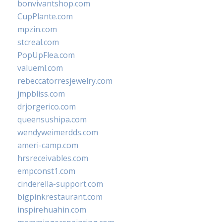
bonvivantshop.com
CupPlante.com
mpzin.com
stcreal.com
PopUpFlea.com
valueml.com
rebeccatorresjewelry.com
jmpbliss.com
drjorgerico.com
queensushipa.com
wendyweimerdds.com
ameri-camp.com
hrsreceivables.com
empconst1.com
cinderella-support.com
bigpinkrestaurant.com
inspirehuahin.com