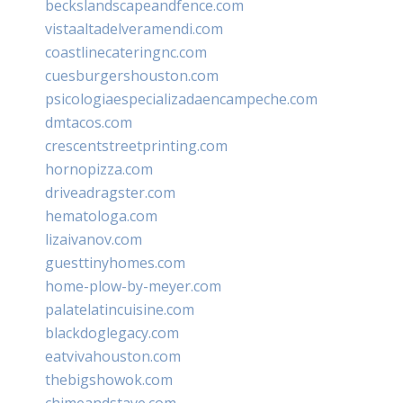
beckslandscapeandfence.com
vistaaltadelveramendi.com
coastlinecateringnc.com
cuesburgershouston.com
psicologiaespecializadaencampeche.com
dmtacos.com
crescentstreetprinting.com
hornopizza.com
driveadragster.com
hematologa.com
lizaivanov.com
guesttinyhomes.com
home-plow-by-meyer.com
palatelatincuisine.com
blackdoglegacy.com
eatvivahouston.com
thebigshowok.com
chimeandstave.com