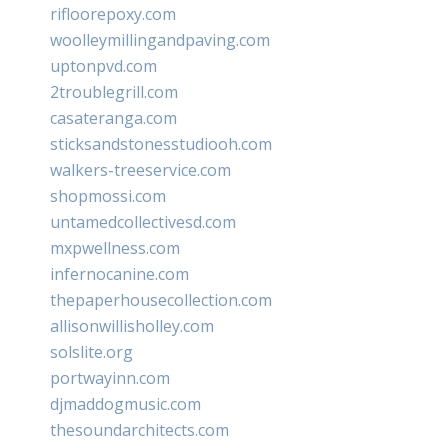
rifloorepoxy.com
woolleymillingandpaving.com
uptonpvd.com
2troublegrill.com
casateranga.com
sticksandstonesstudiooh.com
walkers-treeservice.com
shopmossi.com
untamedcollectivesd.com
mxpwellness.com
infernocanine.com
thepaperhousecollection.com
allisonwillisholley.com
solslite.org
portwayinn.com
djmaddogmusic.com
thesoundarchitects.com