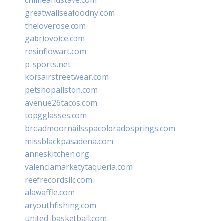
greatwallseafoodny.com
theloverose.com
gabriovoice.com
resinflowart.com
p-sports.net
korsairstreetwear.com
petshopallston.com
avenue26tacos.com
topgglasses.com
broadmoornailsspacoloradosprings.com
missblackpasadena.com
anneskitchen.org
valenciamarketytaqueria.com
reefrecordsllc.com
alawaffle.com
aryouthfishing.com
united-basketball.com