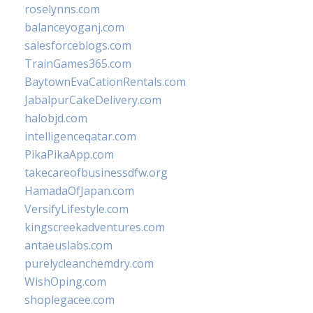
roselynns.com
balanceyoganj.com
salesforceblogs.com
TrainGames365.com
BaytownEvaCationRentals.com
JabalpurCakeDelivery.com
halobjd.com
intelligenceqatar.com
PikaPikaApp.com
takecareofbusinessdfw.org
HamadaOfJapan.com
VersifyLifestyle.com
kingscreekadventures.com
antaeuslabs.com
purelycleanchemdry.com
WishOping.com
shoplegacee.com