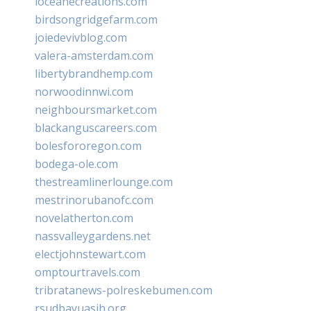
loceanecreations.com
birdsongridgefarm.com
joiedevivblog.com
valera-amsterdam.com
libertybrandhemp.com
norwoodinnwi.com
neighboursmarket.com
blackanguscareers.com
bolesfororegon.com
bodega-ole.com
thestreamlinerlounge.com
mestrinorubanofc.com
novelatherton.com
nassvalleygardens.net
electjohnstewart.com
omptourtravels.com
tribratanews-polreskebumen.com
rsudbayuasih.org