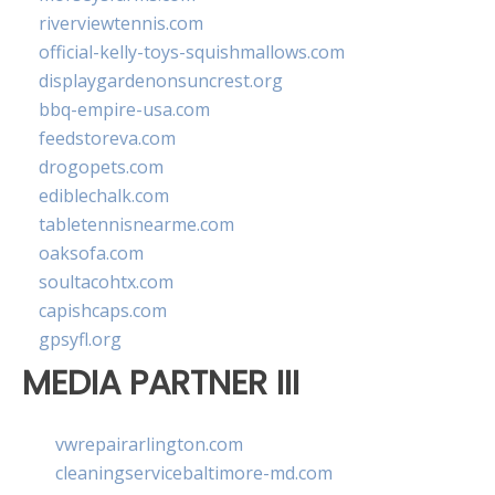
riverviewtennis.com
official-kelly-toys-squishmallows.com
displaygardenonsuncrest.org
bbq-empire-usa.com
feedstoreva.com
drogopets.com
ediblechalk.com
tabletennisnearme.com
oaksofa.com
soultacohtx.com
capishcaps.com
gpsyfl.org
MEDIA PARTNER III
vwrepairarlington.com
cleaningservicebaltimore-md.com