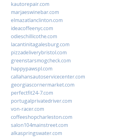
kautorepair.com
marjaeswinebar.com
elmazatlanclinton.com
ideacoffeenyc.com
odieschillicothe.com
lacantinitagalesburg.com
pizzadeliverybristol.com
greenstarsmogcheck.com
happypawspl.com
callahansautoservicecenter.com
georgiascornermarket.com
perfectfit24-7.com
portugalprivatedriver.com
von-racer.com
coffeeshopcharleston.com
salon104mainstreet.com
alkaspringswater.com