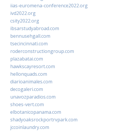
iias-euromena-conference2022.org
ivd2022.org
csity2022.org
ibsarstudyabroad.com
bennusehgall.com
tsecincinnati.com
roderconstructiongroup.com
plazabatai.com
hawkscayresort.com
hellonquads.com
diarioanimales.com
decogaleri.com
unavozparadios.com
shoes-vert.com
elbotanicopanama.com
shadyoaksrockportrvpark.com
jccoinlaundry.com