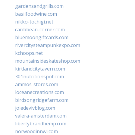
gardensandgrills.com
basilfoodwine.com
nikko-tochigi.net
caribbean-corner.com
bluemoongiftcards.com
rivercitysteampunkexpo.com
kchoops.net
mountainsideskateshop.com
kirtlandcitytavern.com
301nutritionspot.com
ammos-stores.com
loceanecreations.com
birdsongridgefarm.com
joiedevivblog.com
valera-amsterdam.com
libertybrandhemp.com
norwoodinnwi.com