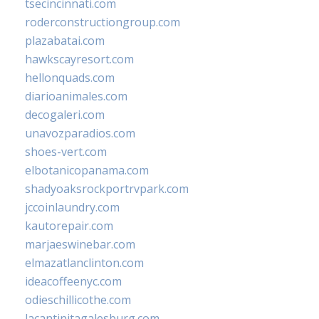
tsecincinnati.com
roderconstructiongroup.com
plazabatai.com
hawkscayresort.com
hellonquads.com
diarioanimales.com
decogaleri.com
unavozparadios.com
shoes-vert.com
elbotanicopanama.com
shadyoaksrockportrvpark.com
jccoinlaundry.com
kautorepair.com
marjaeswinebar.com
elmazatlanclinton.com
ideacoffeenyc.com
odieschillicothe.com
lacantinitagalesburg.com