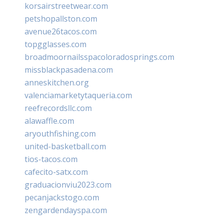
korsairstreetwear.com
petshopallston.com
avenue26tacos.com
topgglasses.com
broadmoornailsspacoloradosprings.com
missblackpasadena.com
anneskitchen.org
valenciamarketytaqueria.com
reefrecordsllc.com
alawaffle.com
aryouthfishing.com
united-basketball.com
tios-tacos.com
cafecito-satx.com
graduacionviu2023.com
pecanjackstogo.com
zengardendayspa.com