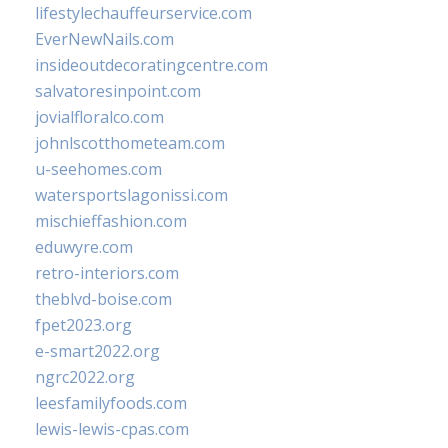
lifestylechauffeurservice.com
EverNewNails.com
insideoutdecoratingcentre.com
salvatoresinpoint.com
jovialfloralco.com
johnlscotthometeam.com
u-seehomes.com
watersportslagonissi.com
mischieffashion.com
eduwyre.com
retro-interiors.com
theblvd-boise.com
fpet2023.org
e-smart2022.org
ngrc2022.org
leesfamilyfoods.com
lewis-lewis-cpas.com