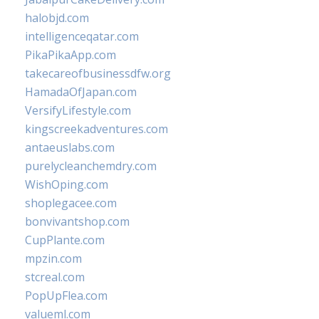
halobjd.com
intelligenceqatar.com
PikaPikaApp.com
takecareofbusinessdfw.org
HamadaOfJapan.com
VersifyLifestyle.com
kingscreekadventures.com
antaeuslabs.com
purelycleanchemdry.com
WishOping.com
shoplegacee.com
bonvivantshop.com
CupPlante.com
mpzin.com
stcreal.com
PopUpFlea.com
valueml.com