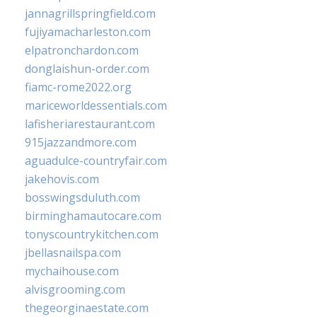
jannagrillspringfield.com
fujiyamacharleston.com
elpatronchardon.com
donglaishun-order.com
fiamc-rome2022.org
mariceworldessentials.com
lafisheriarestaurant.com
915jazzandmore.com
aguadulce-countryfair.com
jakehovis.com
bosswingsduluth.com
birminghamautocare.com
tonyscountrykitchen.com
jbellasnailspa.com
mychaihouse.com
alvisgrooming.com
thegeorginaestate.com