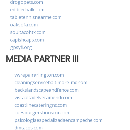
drogopets.com
ediblechalk.com
tabletennisnearme.com
oaksofa.com
soultacohtx.com
capishcaps.com
gpsyfl.org
MEDIA PARTNER III
vwrepairarlington.com
cleaningservicebaltimore-md.com
beckslandscapeandfence.com
vistaaltadelveramendi.com
coastlinecateringnc.com
cuesburgershouston.com
psicologiaespecializadaencampeche.com
dmtacos.com