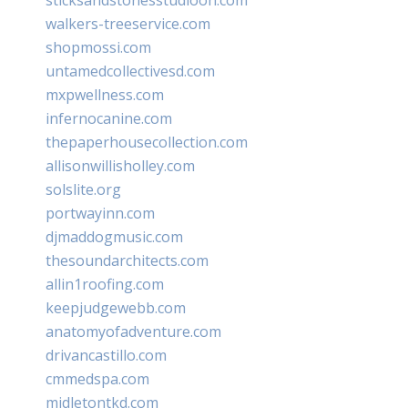
walkers-treeservice.com
shopmossi.com
untamedcollectivesd.com
mxpwellness.com
infernocanine.com
thepaperhousecollection.com
allisonwillisholley.com
solslite.org
portwayinn.com
djmaddogmusic.com
thesoundarchitects.com
allin1roofing.com
keepjudgewebb.com
anatomyofadventure.com
drivancastillo.com
cmmedspa.com
midletontkd.com