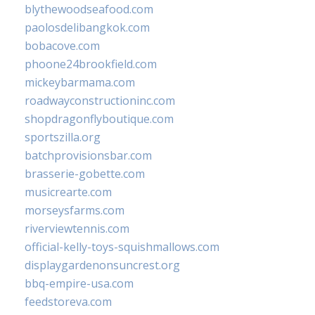
blythewoodseafood.com
paolosdelibangkok.com
bobacove.com
phoone24brookfield.com
mickeybarmama.com
roadwayconstructioninc.com
shopdragonflyboutique.com
sportszilla.org
batchprovisionsbar.com
brasserie-gobette.com
musicrearte.com
morseysfarms.com
riverviewtennis.com
official-kelly-toys-squishmallows.com
displaygardenonsuncrest.org
bbq-empire-usa.com
feedstoreva.com