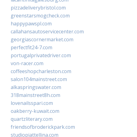
pizzadeliverybristol.com
greenstarsmogcheck.com
happypawspl.com
callahansautoservicecenter.com
georgiascornermarket.com
perfectfit24-7.com
portugalprivatedriver.com
von-racer.com
coffeeshopcharleston.com
salon104mainstreet.com
alkaspringswater.com
318mainstreet8h.com
lovenailsspari.com
oakberry-kuwait.com
quartzliterary.com
friendsofbroderickpark.com
studiopiattellina.com