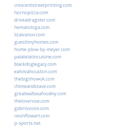
crescentstreetprinting.com
hornopizza.com
driveadragster.com
hematologa.com
lizaivanov.com
guesttinyhomes.com
home-plow-by-meyer.com
palatelatincuisine.com
blackdoglegacy.com
eatvivahouston.com
thebigshowok.com
chimeandstave.com
greatwallseafoodny.com
theloverose.com
gabriovoice.com
resinflowart.com
p-sports.net