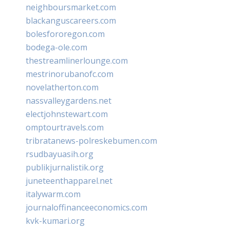
neighboursmarket.com
blackanguscareers.com
bolesfororegon.com
bodega-ole.com
thestreamlinerlounge.com
mestrinorubanofc.com
novelatherton.com
nassvalleygardens.net
electjohnstewart.com
omptourtravels.com
tribratanews-polreskebumen.com
rsudbayuasih.org
publikjurnalistik.org
juneteenthapparel.net
italywarm.com
journaloffinanceeconomics.com
kvk-kumari.org