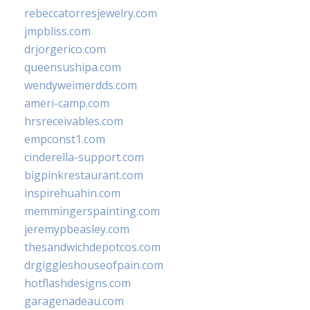
rebeccatorresjewelry.com
jmpbliss.com
drjorgerico.com
queensushipa.com
wendyweimerdds.com
ameri-camp.com
hrsreceivables.com
empconst1.com
cinderella-support.com
bigpinkrestaurant.com
inspirehuahin.com
memmingerspainting.com
jeremypbeasley.com
thesandwichdepotcos.com
drgiggleshouseofpain.com
hotflashdesigns.com
garagenadeau.com