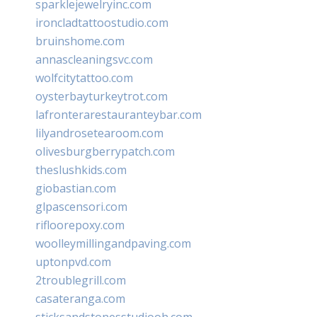
sparklejewelryinc.com
ironcladtattoostudio.com
bruinshome.com
annascleaningsvc.com
wolfcitytattoo.com
oysterbayturkeytrot.com
lafronterarestauranteybar.com
lilyandrosetearoom.com
olivesburgberrypatch.com
theslushkids.com
giobastian.com
glpascensori.com
rifloorepoxy.com
woolleymillingandpaving.com
uptonpvd.com
2troublegrill.com
casateranga.com
sticksandstonesstudiooh.com