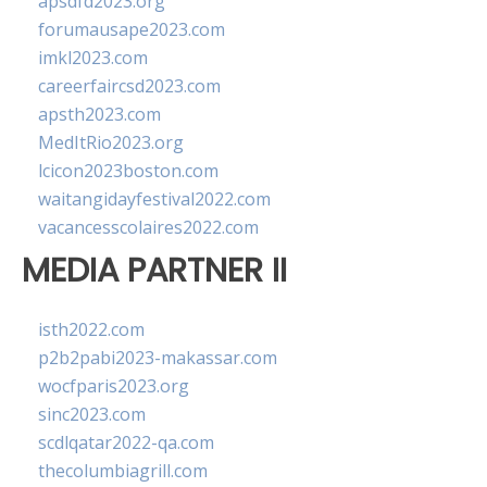
apsdfd2023.org
forumausape2023.com
imkl2023.com
careerfaircsd2023.com
apsth2023.com
MedItRio2023.org
lcicon2023boston.com
waitangidayfestival2022.com
vacancesscolaires2022.com
MEDIA PARTNER II
isth2022.com
p2b2pabi2023-makassar.com
wocfparis2023.org
sinc2023.com
scdlqatar2022-qa.com
thecolumbiagrill.com