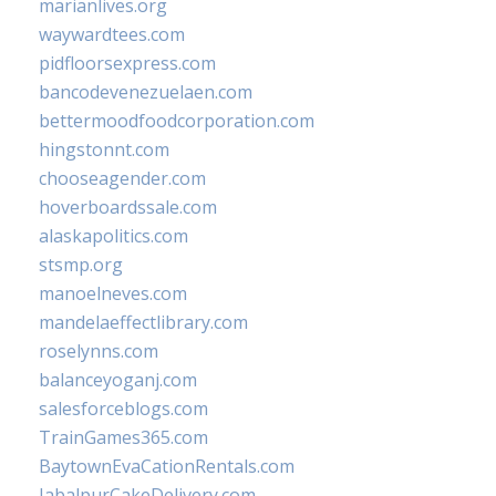
marianlives.org
waywardtees.com
pidfloorsexpress.com
bancodevenezuelaen.com
bettermoodfoodcorporation.com
hingstonnt.com
chooseagender.com
hoverboardssale.com
alaskapolitics.com
stsmp.org
manoelneves.com
mandelaeffectlibrary.com
roselynns.com
balanceyoganj.com
salesforceblogs.com
TrainGames365.com
BaytownEvaCationRentals.com
JabalpurCakeDelivery.com