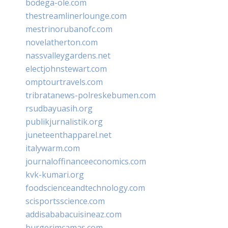
bodega-ole.com
thestreamlinerlounge.com
mestrinorubanofc.com
novelatherton.com
nassvalleygardens.net
electjohnstewart.com
omptourtravels.com
tribratanews-polreskebumen.com
rsudbayuasih.org
publikjurnalistik.org
juneteenthapparel.net
italywarm.com
journaloffinanceeconomics.com
kvk-kumari.org
foodscienceandtechnology.com
scisportsscience.com
addisababacuisineaz.com
burgerimcamas.com