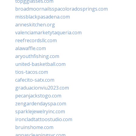
topgglasses.com
broadmoornailsspacoloradosprings.com
missblackpasadena.com
anneskitchen.org
valenciamarketytaqueria.com
reefrecordsllc.com
alawaffle.com
aryouthfishing.com
united-basketball.com
tios-tacos.com
cafecito-satx.com
graduacionviu2023.com
pecanjackstogo.com
zengardendayspa.com
sparklejewelryinc.com
ironcladtattoostudio.com
bruinshome.com
annascleaningsvc.com