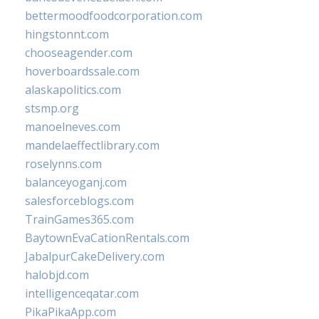
bettermoodfoodcorporation.com
hingstonnt.com
chooseagender.com
hoverboardssale.com
alaskapolitics.com
stsmp.org
manoelneves.com
mandelaeffectlibrary.com
roselynns.com
balanceyoganj.com
salesforceblogs.com
TrainGames365.com
BaytownEvaCationRentals.com
JabalpurCakeDelivery.com
halobjd.com
intelligenceqatar.com
PikaPikaApp.com