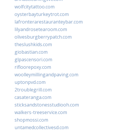
wolfcitytattoo.com
oysterbayturkeytrot.com
lafronterarestauranteybar.com
lilyandrosetearoom.com
olivesburgberrypatch.com
theslushkids.com
giobastian.com
glpascensori.com
rifloorepoxy.com
woolleymillingandpaving.com
uptonpvd.com
2troublegrill.com
casateranga.com
sticksandstonesstudiooh.com
walkers-treeservice.com
shopmossi.com
untamedcollectivesd.com