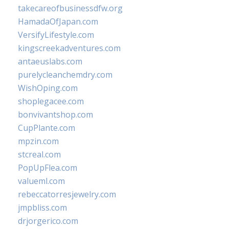
takecareofbusinessdfw.org
HamadaOfJapan.com
VersifyLifestyle.com
kingscreekadventures.com
antaeuslabs.com
purelycleanchemdry.com
WishOping.com
shoplegacee.com
bonvivantshop.com
CupPlante.com
mpzin.com
stcreal.com
PopUpFlea.com
valueml.com
rebeccatorresjewelry.com
jmpbliss.com
drjorgerico.com