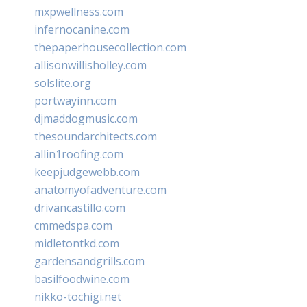
mxpwellness.com
infernocanine.com
thepaperhousecollection.com
allisonwillisholley.com
solslite.org
portwayinn.com
djmaddogmusic.com
thesoundarchitects.com
allin1roofing.com
keepjudgewebb.com
anatomyofadventure.com
drivancastillo.com
cmmedspa.com
midletontkd.com
gardensandgrills.com
basilfoodwine.com
nikko-tochigi.net