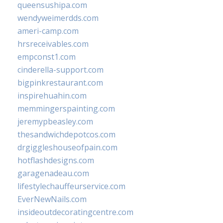
queensushipa.com
wendyweimerdds.com
ameri-camp.com
hrsreceivables.com
empconst1.com
cinderella-support.com
bigpinkrestaurant.com
inspirehuahin.com
memmingerspainting.com
jeremypbeasley.com
thesandwichdepotcos.com
drgiggleshouseofpain.com
hotflashdesigns.com
garagenadeau.com
lifestylechauffeurservice.com
EverNewNails.com
insideoutdecoratingcentre.com