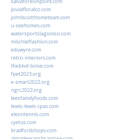
salvatoresinpoint.com
jovialfloralco.com
johnlscotthometeam.com
u-seehomes.com
watersportslagonissi.com
mischieffashion.com
eduwyre.com
retro-interiors.com
theblvd-boise.com
fpet2023.org
e-smart2022.org
ngrc2022.org
leesfamilyfoods.com
lewis-lewis-cpas.com
eleontennis.com
cyetus.com
bradfordshops.com
almadenranchsanjose.com