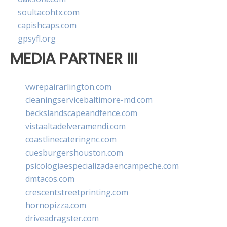
soultacohtx.com
capishcaps.com
gpsyfl.org
MEDIA PARTNER III
vwrepairarlington.com
cleaningservicebaltimore-md.com
beckslandscapeandfence.com
vistaaltadelveramendi.com
coastlinecateringnc.com
cuesburgershouston.com
psicologiaespecializadaencampeche.com
dmtacos.com
crescentstreetprinting.com
hornopizza.com
driveadragster.com