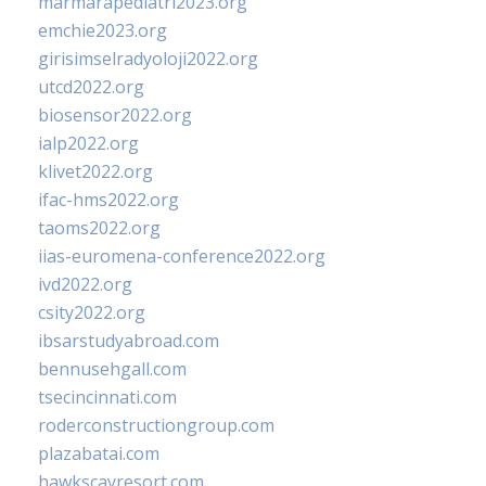
marmarapediatri2023.org
emchie2023.org
girisimselradyoloji2022.org
utcd2022.org
biosensor2022.org
ialp2022.org
klivet2022.org
ifac-hms2022.org
taoms2022.org
iias-euromena-conference2022.org
ivd2022.org
csity2022.org
ibsarstudyabroad.com
bennusehgall.com
tsecincinnati.com
roderconstructiongroup.com
plazabatai.com
hawkscayresort.com