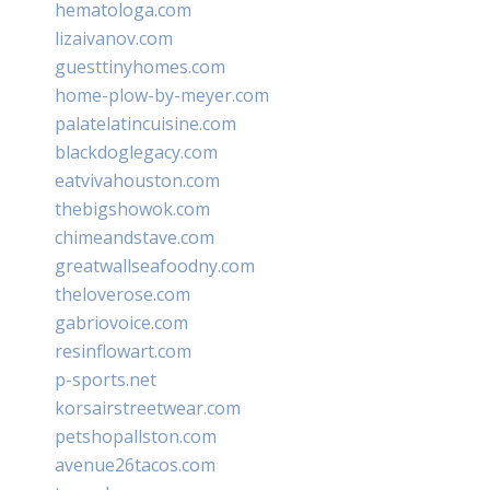
hematologa.com
lizaivanov.com
guesttinyhomes.com
home-plow-by-meyer.com
palatelatincuisine.com
blackdoglegacy.com
eatvivahouston.com
thebigshowok.com
chimeandstave.com
greatwallseafoodny.com
theloverose.com
gabriovoice.com
resinflowart.com
p-sports.net
korsairstreetwear.com
petshopallston.com
avenue26tacos.com