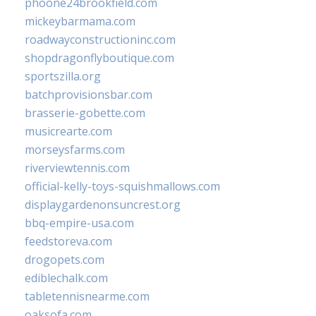
phoone24brookfield.com
mickeybarmama.com
roadwayconstructioninc.com
shopdragonflyboutique.com
sportszilla.org
batchprovisionsbar.com
brasserie-gobette.com
musicrearte.com
morseysfarms.com
riverviewtennis.com
official-kelly-toys-squishmallows.com
displaygardenonsuncrest.org
bbq-empire-usa.com
feedstoreva.com
drogopets.com
ediblechalk.com
tabletennisnearme.com
oaksofa.com