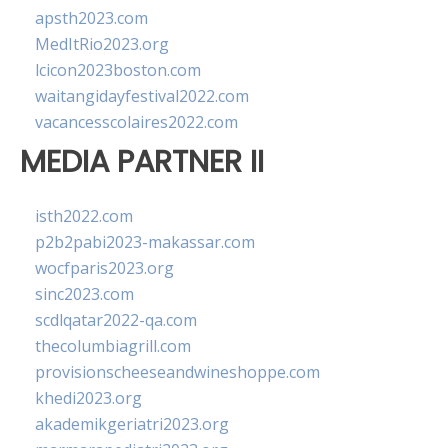
apsth2023.com
MedItRio2023.org
lcicon2023boston.com
waitangidayfestival2022.com
vacancesscolaires2022.com
MEDIA PARTNER II
isth2022.com
p2b2pabi2023-makassar.com
wocfparis2023.org
sinc2023.com
scdlqatar2022-qa.com
thecolumbiagrill.com
provisionscheeseandwineshoppe.com
khedi2023.org
akademikgeriatri2023.org