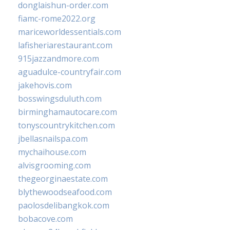
donglaishun-order.com
fiamc-rome2022.org
mariceworldessentials.com
lafisheriarestaurant.com
915jazzandmore.com
aguadulce-countryfair.com
jakehovis.com
bosswingsduluth.com
birminghamautocare.com
tonyscountrykitchen.com
jbellasnailspa.com
mychaihouse.com
alvisgrooming.com
thegeorginaestate.com
blythewoodseafood.com
paolosdelibangkok.com
bobacove.com