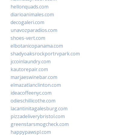
hellonquads.com
diarioanimales.com
decogaleri.com
unavozparadios.com
shoes-vert.com
elbotanicopanama.com
shadyoaksrockportrvpark.com
jccoinlaundry.com
kautorepair.com
marjaeswinebar.com
elmazatlanclinton.com
ideacoffeenyc.com
odieschillicothe.com
lacantinitagalesburg.com
pizzadeliverybristol.com
greenstarsmogcheck.com
happypawspl.com