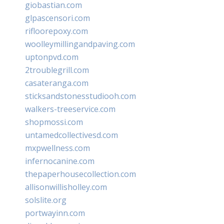
giobastian.com
glpascensori.com
rifloorepoxy.com
woolleymillingandpaving.com
uptonpvd.com
2troublegrill.com
casateranga.com
sticksandstonesstudiooh.com
walkers-treeservice.com
shopmossi.com
untamedcollectivesd.com
mxpwellness.com
infernocanine.com
thepaperhousecollection.com
allisonwillisholley.com
solslite.org
portwayinn.com