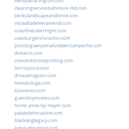
vwrepairarlington.com
cleaningservicebaltimore-md.com
beckslandscapeandfence.com
vistaaltadelveramendi.com
coastlinecateringnc.com
cuesburgershouston.com
psicologiaespecializadaencampeche.com
dmtacos.com
crescentstreetprinting.com
hornopizza.com
driveadragster.com
hematologa.com
lizaivanov.com
guesttinyhomes.com
home-plow-by-meyer.com
palatelatincuisine.com
blackdoglegacy.com
eatvivahouston.com