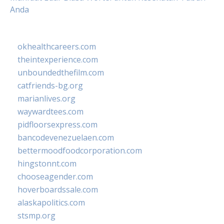
Anda
okhealthcareers.com
theintexperience.com
unboundedthefilm.com
catfriends-bg.org
marianlives.org
waywardtees.com
pidfloorsexpress.com
bancodevenezuelaen.com
bettermoodfoodcorporation.com
hingstonnt.com
chooseagender.com
hoverboardssale.com
alaskapolitics.com
stsmp.org