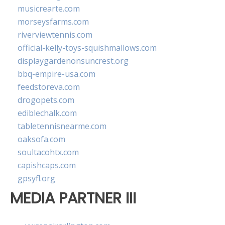
musicrearte.com
morseysfarms.com
riverviewtennis.com
official-kelly-toys-squishmallows.com
displaygardenonsuncrest.org
bbq-empire-usa.com
feedstoreva.com
drogopets.com
ediblechalk.com
tabletennisnearme.com
oaksofa.com
soultacohtx.com
capishcaps.com
gpsyfl.org
MEDIA PARTNER III