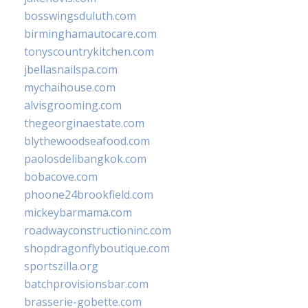
bosswingsduluth.com
birminghamautocare.com
tonyscountrykitchen.com
jbellasnailspa.com
mychaihouse.com
alvisgrooming.com
thegeorginaestate.com
blythewoodseafood.com
paolosdelibangkok.com
bobacove.com
phoone24brookfield.com
mickeybarmama.com
roadwayconstructioninc.com
shopdragonflyboutique.com
sportszilla.org
batchprovisionsbar.com
brasserie-gobette.com