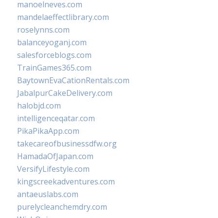
manoelneves.com
mandelaeffectlibrary.com
roselynns.com
balanceyoganj.com
salesforceblogs.com
TrainGames365.com
BaytownEvaCationRentals.com
JabalpurCakeDelivery.com
halobjd.com
intelligenceqatar.com
PikaPikaApp.com
takecareofbusinessdfw.org
HamadaOfJapan.com
VersifyLifestyle.com
kingscreekadventures.com
antaeuslabs.com
purelycleanchemdry.com