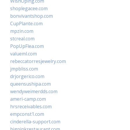
WishOping.com
shoplegacee.com
bonvivantshop.com
CupPlante.com
mpzin.com
stcreal.com
PopUpFlea.com
valueml.com
rebeccatorresjewelry.com
jmpbliss.com
drjorgerico.com
queensushipa.com
wendyweimerdds.com
ameri-camp.com
hrsreceivables.com
empconst1.com
cinderella-support.com
bigpinkrestaurant.com