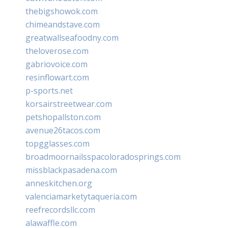
thebigshowok.com
chimeandstave.com
greatwallseafoodny.com
theloverose.com
gabriovoice.com
resinflowart.com
p-sports.net
korsairstreetwear.com
petshopallston.com
avenue26tacos.com
topgglasses.com
broadmoornailsspacoloradosprings.com
missblackpasadena.com
anneskitchen.org
valenciamarketytaqueria.com
reefrecordsllc.com
alawaffle.com