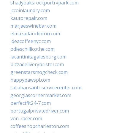
shadyoaksrockportrvpark.com
jccoinlaundry.com
kautorepair.com
marjaeswinebar.com
elmazatlanclinton.com
ideacoffeenyc.com
odieschillicothe.com
lacantinitagalesburg.com
pizzadeliverybristol.com
greenstarsmogcheck.com
happypawspl.com
callahansautoservicecenter.com
georgiascornermarket.com
perfectfit24-7.com
portugalprivatedriver.com
von-racer.com
coffeeshopcharleston.com