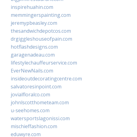
inspirehuahin.com
memmingerspainting.com
jeremypbeasley.com
thesandwichdepotcos.com
drgiggleshouseofpain.com
hotflashdesigns.com
garagenadeau.com
lifestylechauffeurservice.com
EverNewNails.com
insideoutdecoratingcentre.com
salvatoresinpoint.com
jovialfloralco.com
johnlscotthometeam.com
u-seehomes.com
watersportslagonissi.com
mischieffashion.com
eduwyre.com