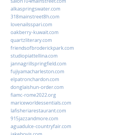
salon104mainstreet.com
alkaspringswater.com
318mainstreet8h.com
lovenailsspari.com
oakberry-kuwait.com
quartzliterary.com
friendsofbroderickpark.com
studiopiattellina.com
jannagrillspringfield.com
fujiyamacharleston.com
elpatronchardon.com
donglaishun-order.com
fiamc-rome2022.org
mariceworldessentials.com
lafisheriarestaurant.com
915jazzandmore.com
aguadulce-countryfair.com
jakehovis.com