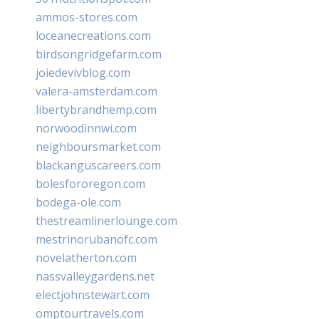
ammos-stores.com
loceanecreations.com
birdsongridgefarm.com
joiedevivblog.com
valera-amsterdam.com
libertybrandhemp.com
norwoodinnwi.com
neighboursmarket.com
blackanguscareers.com
bolesfororegon.com
bodega-ole.com
thestreamlinerlounge.com
mestrinorubanofc.com
novelatherton.com
nassvalleygardens.net
electjohnstewart.com
omptourtravels.com