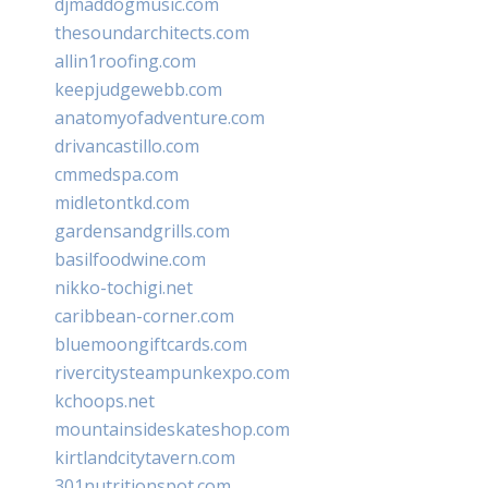
djmaddogmusic.com
thesoundarchitects.com
allin1roofing.com
keepjudgewebb.com
anatomyofadventure.com
drivancastillo.com
cmmedspa.com
midletontkd.com
gardensandgrills.com
basilfoodwine.com
nikko-tochigi.net
caribbean-corner.com
bluemoongiftcards.com
rivercitysteampunkexpo.com
kchoops.net
mountainsideskateshop.com
kirtlandcitytavern.com
301nutritionspot.com