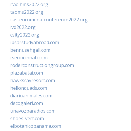
ifac-hms2022.org
taoms2022.org
iias-euromena-conference2022.org
ivd2022.org
csity2022.org
ibsarstudyabroad.com
bennusehgall.com
tsecincinnati.com
roderconstructiongroup.com
plazabatai.com
hawkscayresort.com
hellonquads.com
diarioanimales.com
decogaleri.com
unavozparadios.com
shoes-vert.com
elbotanicopanama.com