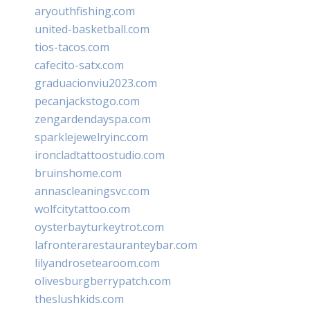
aryouthfishing.com
united-basketball.com
tios-tacos.com
cafecito-satx.com
graduacionviu2023.com
pecanjackstogo.com
zengardendayspa.com
sparklejewelryinc.com
ironcladtattoostudio.com
bruinshome.com
annascleaningsvc.com
wolfcitytattoo.com
oysterbayturkeytrot.com
lafronterarestauranteybar.com
lilyandrosetearoom.com
olivesburgberrypatch.com
theslushkids.com